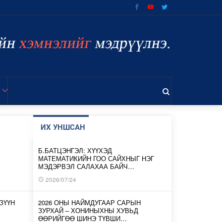
ИХ УНШСАН
Б.БАТЦЭНГЭЛ: ХҮҮХЭД
МАТЕМАТИКИЙН ГОО САЙХНЫГ НЭГ
МЭДЭРВЭЛ САЛАХАА БАЙЧ…
2026/07/24
ЗҮҮН
2026 ОНЫ НАЙМДУГААР САРЫН
ЗУРХАЙ – ХОНИНЫХНЫ ХУВЬД
ӨӨРИЙГӨӨ ШИНЭ ТҮВШИ…