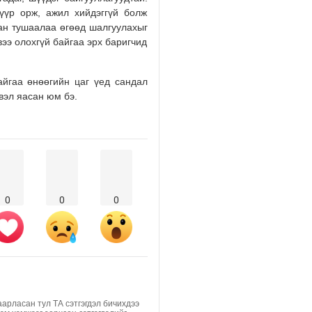
үүр орж, ажил хийдэггүй болж
2026/08/01
бан тушаалаа өгөөд шалгуулахыг
ээ олохгүй байгаа эрх баригчид
айгаа өнөөгийн цаг үед сандал
вэл яасан юм бэ.
0
0
0
аарласан тул ТА сэтгэгдэл бичихдээ