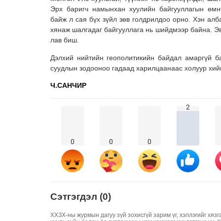
Эрх баригч намынхан хуулийн байгууллагын өмн
байж л сая бүх зүйл зөв голдрилдоо орно. Хэн ал
хянаж шалгадаг байгууллага нь шийдмээр байна. Эв
лав биш.
Дэлхий нийтийн геополитикийн байдал амаргүй б
суудлын зодооноо гадаад харилцаанаас холуур хий
Ч.САНЧИР
2
0
0
0
Сэтгэгдэл (0)
ХХЗХ-ны журмын дагуу зүй зохисгүй зарим үг, хэллэгийг хязг