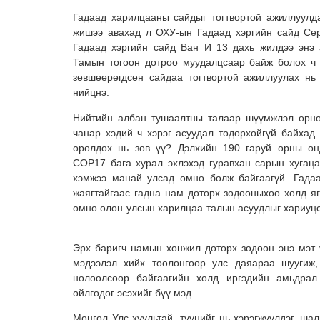
Гадаад харилцааны сайдыг тогтвортой ажиллуулд
жишээ авахад л ОХУ-ын Гадаад хэргийн сайд Се
Гадаад хэргийн сайд Ван И 13 дахь жилдээ энэ
Тамын тогоон дотроо муудалцсаар байж болох ч 
зөвшөөрөгдсөн сайдаа тогтвортой ажиллуулах нь
нийцнэ.
Нийтийн албан тушаалтны талаар шүүмжлэл өрнө
чанар хэдий ч хэрэг асуудал тодорхойгүй байха
оролдох нь зөв үү? Дэлхийн 190 гаруй орны өн
СOP17 бага хурал эхлэхэд гуравхан сарын хугац
хэмжээ манай улсад өмнө болж байгаагүй. Гада
жаягтайгаас гадна нам доторх зодооныхоо хөлд я
өмнө олон улсын харилцаа талын асуудлыг хариуцс
Эрх баригч намын хөнжил доторх зодоон энэ мэт ү
мэдээлэл хийх тоолонгоор улс даяараа шуугиж,
нөлөөлсөөр байгаагийн хөлд иргэдийн амьдрал 
ойлгодог эсэхийг бүү мэд.
Монгол Улс хуультай, түүнийг нь хэрэгжүүлдэг, шал