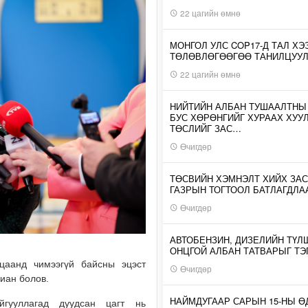
22 цагийн өмнө
МОНГОЛ УЛС COP17-Д ТАЛ ХЭ
ТӨЛӨВЛӨГӨӨГӨӨ ТАНИЛЦУУ
22 цагийн өмнө
НИЙТИЙН АЛБАН ТУШААЛТНЫ
БУС ХӨРӨНГИЙГ ХУРААХ ХУУ
ТӨСЛИЙГ ЗАС…
Өчигдөр
ТӨСВИЙН ХЭМНЭЛТ ХИЙХ ЗАС
ГАЗРЫН ТОГТООЛ БАТЛАГДЛА
Өчигдөр
АВТОБЕНЗИН, ДИЗЕЛИЙН ТҮЛ
ОНЦГОЙ АЛБАН ТАТВАРЫГ ТЭ
цаанд чимээгүй байсны эцэст
Өчигдөр
лиан болов.
НАЙМДУГААР САРЫН 15-НЫ 
йгууллагад дуудсан цагт нь