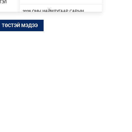
ТЭЛ
2026 ОНЫ НАЙМДУГААР САРЫН
ЗУРХАЙ- ЖИНЛҮҮРИЙНХНИЙ ХУВЬД
ХҮРЭЭЛЛЭЭ ТЭЛЭХ…
ТӨСТЭЙ МЭДЭЭ
 НУТГИЙН
2026/08/01
ААНТАЙ
2026 ОНЫ НАЙМДУГААР САРЫН
ЗУРХАЙ – МАТРЫНХНЫ ХУВЬД
ДОТООД ӨӨРЧЛӨЛТИЙН …
 ХУУЛЬ
2026/08/01
ЛИЙН
2026 ОНЫ НАЙМДУГААР САРЫН
ЗУРХАЙ – ХИЛЭНЦИЙНХНИЙ ХУВЬД
НИЙГЭМД ТАНИГДА…
ИНЬ ҮР
2026/08/01
2026 ОНЫ НАЙМДУГААР САРЫН
ЗУРХАЙ – ЗАГАСНЫХАН БҮТЭЭЛЧ
САНААГАА БОДИТ А…
439.2 КГ
ЭЭ
2026/08/01