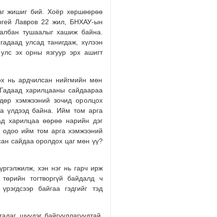
НУТГААР БОРОО, ДУУ ЦАХИЛ
БОРОО ОРНО
аг жишиг бий. Хоёр хөршөөрөө
ргей Лавров 22 жил, БНХАУ-ын
2026/08/03
 албан тушаалыг хашиж байна.
гадаад улсад танигдаж, хүлээн
МИАТ УЛААНБААТАР-СТАМБУЛ
 улс эх орны язгуур эрх ашигт
УЛААНБААТАР ЧИГЛЭЛИЙН 8 
САРЫН 2-НЫ НИС…
2026/08/02
х нь ардчилсан нийгмийн мөн
д Гадаад харилцааны сайдаараа
МОНГОЛ-АЛТАЙ, ХАНГАЙ, ХӨВ
дөр хэмжээний зочид оролцох
ХЭНТИЙН УУЛАРХАГ НУТГААР
аа үлдээд байна. Ийм том арга
ДУУ ЦАХ…
ад харилцаа өөрөө нарийн дэг
2026/08/02
г одоо ийм том арга хэмжээний
ан сайдаа оролдох цаг мөн үү?
2026 ОНЫ НАЙМДУГААР САРЫ
ЗУРХАЙ – ЗАГАСНЫХАН БҮТЭ
САНААГАА БОДИТ А…
ргэлжилж, хэн нэг нь гарч ирж
2026/08/01
 төрийн тогтворгүй байдалд ч
үрэгдсээр байгаа гэдгийг тэд
2026 ОНЫ НАЙМДУГААР САРЫ
ЗУРХАЙ – ХУМХЫНХАН АЖЛЫН
ДҮНГЭЭ НИЙТЭД ХА…
гадаг, шүүдэг байгууллагуудтай.