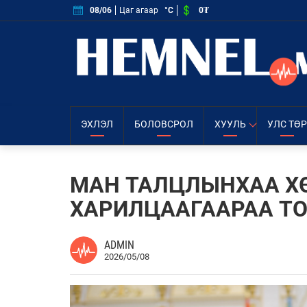
0₮
08/06
Цаг агаар
°C
ЭХЛЭЛ
БОЛОВСРОЛ
ХУУЛЬ
УЛС ТӨР
МАН ТАЛЦЛЫНХАА Х
ХАРИЛЦААГААРАА ТО
ADMIN
2026/05/08