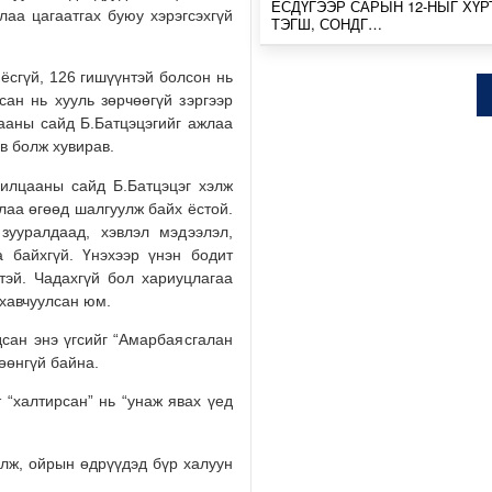
ЕСДҮГЭЭР САРЫН 12-НЫГ ХҮР
лаа цагаатгах буюу хэрэгсэхгүй
ТЭГШ, СОНДГ…
Өчигдөр
ёсгүй, 126 гишүүнтэй болсон нь
сан нь хууль зөрчөөгүй зэргээр
ТӨВ, ГОВЬ, ЗҮҮН АЙМГУУДЫН
ЗАРИМ ГАЗРААР ДУУ ЦАХИЛГ
ааны сайд Б.Батцэцэгийг ажлаа
ААДАР…
эв болж хувирав.
Өчигдөр
рилцааны сайд Б.Батцэцэг хэлж
жлаа өгөөд шалгуулж байх ёстой.
НИЙТИЙН АЛБАН ТУШААЛТНЫ
зууралдаад, хэвлэл мэдээлэл,
БУС ХӨРӨНГИЙГ ХУРААХ ХУУ
ТӨСӨЛ БОЛОВ…
а байхгүй. Үнэхээр үнэн бодит
тэй. Чадахгүй бол хариуцлагаа
2026/08/04
а хавчуулсан юм.
ЭХ БАЙГАЛЬ, ГАЗАР ШОРОО М
сан энэ үгсийг “Амарбаясгалан
ШИМИЙГ НЬ ХҮРТЭХ КОП17
цөөнгүй байна.
2026/08/04
 “халтирсан” нь “унаж явах үед
МОНГОЛБАНК 7 ДУГААР САРД 1
ҮНЭТ МЕТАЛЛ ХУДАЛДАН АВЧ
элж, ойрын өдрүүдэд бүр халуун
2026/08/04