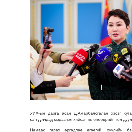
УИХ-ын дарга асан Д.Амарбаясгалан хэсэг хуга
сэтгүүлчдэд мэдээлэл хийсэн нь өнөөдрийн гол дуу
Намаас гарах өргөдлөө өгөөгүй, хуулийн ба