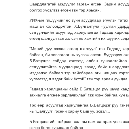
шаардлагатай мэдүүлэг гаргаж өгсөн. Зарим асууд
болгох хүсэлтээ өгсөн гэж тэр ярьсан.
УИХ-ын гишүүнийг ёс зүйн асуудлаар эгүүлэн татах 
маш ач холбогдолтой, Х.Булгантуяа чуулган удирд
сэтгүүлчдийн асуултад хариулангаа Гадаад харилц
өгөөд шалгуул гэж хэлсэн нь хамгийн их шуугих сэд
“Миний дүү ажлаа өгөөд шалгуул" гэж Гадаад ха
байсан, би зөвлөгөөг нь хүлээж авсан. Бүгдээрээ а
Б.Батцэцэг сайдад хэлэхэд албан тушаалтайгаа 
сэтгүүлчтэйгээ муудалцаад яваад байх шаардлаг
мэдээлэл байвал тэр тайлбараа өгч, няцаах хэрэг
хүлээгээд л явдаг байх ёстой” гэж тэр яриан дунда
Гадаад харилцааны сайд Б.Батцэцэг рүү шууд ханд
захиалга өгснөө зарлачихлаа” гэж үзэж байгаа хүн 
Тэс өөр асуултад хариулангаа Б.Батцэцэг руу гэнэт
нь "шалгуул" гэсний хариу байв уу, эсвэл...
Б.Батцэцэгийг тойрсон хэл ам нам хагарах үеэс эх
сэдэв болж хувираад байгаа.