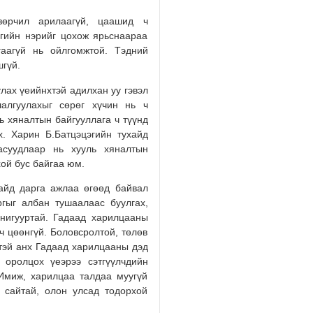
зөрчил арилаагүй, цаашид ч
УИХ-ЫН АСУУЛГЫН ЦАГИЙГ 3 
ЗОХИОН БАЙГУУЛЖ, ГИШҮҮДИ
эгийн нэрийг цохож ярьснаараа
АСУУЛТЫГ ЕРӨН…
гаагүй нь ойлгомжтой. Тэдний
2026/08/04
ашгүй.
лах үеийнхтэй адилхан уу гэвэл
БАРУУН, ТӨВ, ГОВЬ, ЗҮҮН АЙ
алгуулахыг сөрөг хүчин нь ч
НУТГИЙН ЗАРИМ ГАЗРААР ДУУ
ЦАХИЛГААНТ…
ь хяналтын байгууллага ч түүнд
х. Харин Б.Батцэцэгийн тухайд
2026/08/04
асуудлаар нь хууль хяналтын
хой бус байгаа юм.
НАЙМДУГААР САРЫН 1,2-НД Н
ВАГОН БУЮУ 5160 ТОНН ШАТА
сайд дарга ажлаа өгөөд байвал
ОРЖ ИРЖЭ…
ргыг албан тушаалаас буулгах,
2026/08/03
 нигууртай. Гадаад харилцааны
ч цөөнгүй. Боловсролтой, төлөв
ХӨВСГӨЛ НУУРЫН ЛУСЫГ ТА
гтэй анх Гадаад харилцааны дэд
ТӨРИЙН ТАХИЛГЫН ЁСЛОЛ Б
оролцох үеэрээ сэтгүүлчдийн
2026/08/03
Имиж, харилцаа талдаа муугүй
д сайтай, олон улсад тодорхой
ХАНГАЙ, ХӨВСГӨЛИЙН УУЛАР