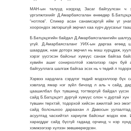
МАН-ын талууд нэгдээд Засаг байгуулсан ч 
үргэлжлэхийг Д.Амарбаясгалан өнөөдөр Б.Батцэц
“нотлов”. Спикер асан санамсаргүй ийм үг уна
хоорондох эвлэршгүй зөрчил хаа хүрч дуусахыг та
Б.Батцэцэгийн байдал Д.Амарбаясгалангийн шалгуу
үгүй. Д.Амарбаясгаланг УИХ-ын даргаа өгөөд ш
шаардаж, нам доторх зөрчил нь маш хурцдаж, хуул
хэрэг үүсгэсэн байсныг хүмүүс санаж байгаа бай
хувийн ашиг сонирхолтой хэвлэлээр гарч буй 
байгууллага шалгаж байгаа эсэх нь ч төдий л тодор
Хэрвээ хардлага сэрдлэг төдий мэдээллээр бүх 
хэвлэлд ямар нэг зүйл бичээд л аль ч сайд, да
цаашилбал бүх түвшинд тогтворгүй байдал үүсэх
сайд Б.Батцэцэгт дургүй хүмүүс олон ч дуртай хүн 
түвшин төрхтэй, тодорхой хийсэн ажилтай энэ эмэ
сайд болсныхоо дараахан л Давосын уулзалтад 
асуултад часхийтэл хариулж байсныг мэдэх юм. 
харагддаг сайд бүсгүй гадаад орчинд ч нэр хүн
хэмжээгээр хүлээн зөвшөөрөгдсөн.