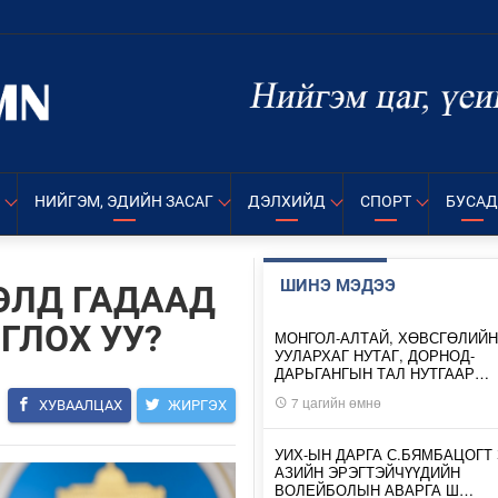
НИЙГЭМ, ЭДИЙН ЗАСАГ
ДЭЛХИЙД
СПОРТ
БУСАД
ШИНЭ МЭДЭЭ
ӨЛД ГАДААД
ГЛОХ УУ?
МОНГОЛ-АЛТАЙ, ХӨВСГӨЛИЙН
УУЛАРХАГ НУТАГ, ДОРНОД-
ДАРЬГАНГЫН ТАЛ НУТГААР…
7 цагийн өмнө
ХУВААЛЦАХ
ЖИРГЭХ
УИХ-ЫН ДАРГА С.БЯМБАЦОГТ 
АЗИЙН ЭРЭГТЭЙЧҮҮДИЙН
ВОЛЕЙБОЛЫН АВАРГА Ш…