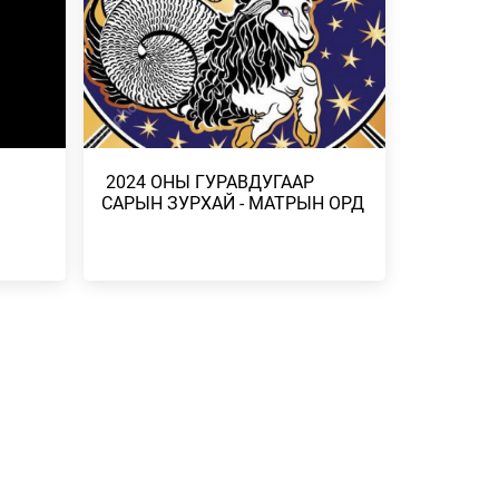
ДУГААР
2026/07/23
СГӨЛ,
 БОРОО,
​ 2024 ОНЫ ГУРАВДУГААР
САРЫН ЗУРХАЙ - МАТРЫН ОРД
Н
ЭЛЧ
Н
 ҮР
Н