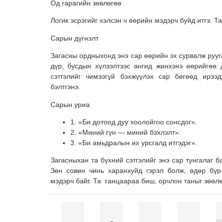
Од гарагийн зөвлөгөө
Логик эсрэгийг хэлсэн ч өөрийн мэдэрч буйд итгэ. Та
Сарын дүгнэлт
Загасны ордныхонд энэ сар өөрийн эх сурвалж рууг
дүр, бусдын хүлээлтээс ангид жинхэнэ өөрийгөө
сэтгэлийг чимээгүй бэхжүүлэх сар бөгөөд ирээ
бэлтгэнэ.
Сарын уриа
1. «Би дотоод дуу хоолойгоо сонсдог».
2. «Миний гүн — миний бэхлэлт».
3. «Би амьдралын их урсгалд итгэдэг».
Загасныхан та бүхний сэтгэлийг энэ сар тунгалаг б
Зөн совин чинь харанхуйд гэрэл болж, өдөр бүр
мэдэрч байг. Та ганцаараа биш, орчлон таныг зөөлө