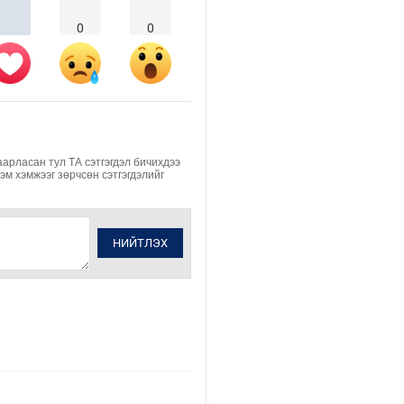
0
0
аарласан тул ТА сэтгэгдэл бичихдээ
Хэм хэмжээг зөрчсөн сэтгэгдэлийг
НИЙТЛЭХ