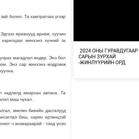
УЛААНБААТАР ЧИГЛЭЛИЙН 8 
САРЫН 2-НЫ НИС…
2026/08/02
зай болно. Та хамтрагчаа үгээр
МОНГОЛ-АЛТАЙ, ХАНГАЙ, ХӨВ
 Эдгээх ярианууд өрнөж, хуучин
ХЭНТИЙН УУЛАРХАГ НУТГААР
ДУУ ЦАХ…
 харилцааг жинхэнэ хүчний эх
2026/08/02
​ 2024 ОНЫ ГУРАВДУГААР
САРЫН ЗУРХАЙ
 учрах магадлал өндөр. Энэ бол
2026 ОНЫ НАЙМДУГААР САРЫ
-ЖИНЛҮҮРИЙН ОРД
 юм. Энэ сар жинхэнэ мэдрэмж
ЗУРХАЙ – ЗАГАСНЫХАН БҮТЭ
нуулна.
САНААГАА БОДИТ А…
2026/08/01
л хөдлөлд амархан автана. Та
2026 ОНЫ НАЙМДУГААР САРЫ
ЗУРХАЙ – ХУМХЫНХАН АЖЛЫН
ээлэл маш чухал.
ДҮНГЭЭ НИЙТЭД ХА…
алгал, зөөлөн биеийн дасгалууд
2026/08/01
ансаглал биш, харин ертөнцтэй
хиог ч анзаараарай - тэнд үнэн
2026 ОНЫ НАЙМДУГААР САРЫ
ЗУРХАЙ – МАТРЫНХНЫ ХУВЬД
ДОТООД ӨӨРЧЛӨЛТИЙН …