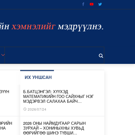
ИХ УНШСАН
ЗҮҮН
Б.БАТЦЭНГЭЛ: ХҮҮХЭД
МАТЕМАТИКИЙН ГОО САЙХНЫГ НЭГ
МЭДЭРВЭЛ САЛАХАА БАЙЧ…
2026/07/24
ЭРИЙН
2026 ОНЫ НАЙМДУГААР САРЫН
ЛНА
ЗУРХАЙ – ХОНИНЫХНЫ ХУВЬД
ӨӨРИЙГӨӨ ШИНЭ ТҮВШИ…