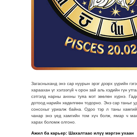
Загасныханд энэ сар нуурын эрэг дээрх үүрийн гэг
хараахан үг хэлээгүй ч орон зай аль хэдийн гүн утг
сэтгэлд нарны анхны туяа мэт зөөлөн хүрнэ. Га
дотоод нарийн хөдөлгөөн тодорно. Энэ сар таныг у
сонсохыг уриалж байна. Одоо тэр л таны хамгий
чанар энэ үед хамгийн том хүч болж, ямар ч ма
харах боломж олгоно.
Ажил ба карьер: Шахалтаас илүү мэргэн ухаан