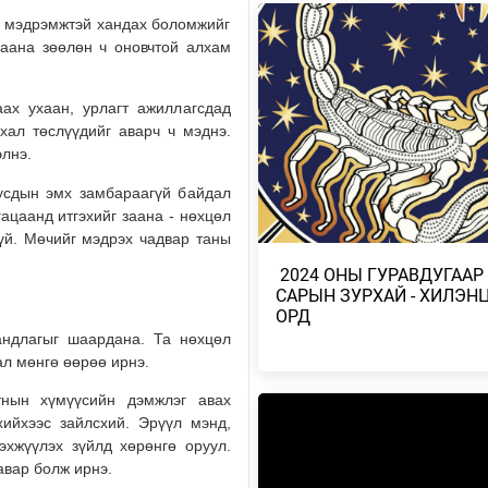
н мэдрэмжтэй хандах боломжийг
БАРУУН, ТӨВ, ГОВЬ, ЗҮҮН АЙ
хаана зөөлөн ч оновчтой алхам
НУТГИЙН ЗАРИМ ГАЗРААР ДУУ
ЦАХИЛГААНТ…
Өчигдөр
аах ухаан, урлагт ажиллагсдад
хал төслүүдийг аварч ч мэднэ.
НАЙМДУГААР САРЫН 1,2-НД Н
элнэ.
ВАГОН БУЮУ 5160 ТОНН ШАТА
ОРЖ ИРЖЭ…
Бусдын эмх замбараагүй байдал
ацаанд итгэхийг заана - нөхцөл
2026/08/03
үй. Мөчийг мэдрэх чадвар таны
ХӨВСГӨЛ НУУРЫН ЛУСЫГ ТА
​ 2024 ОНЫ ГУРАВДУГААР
ТӨРИЙН ТАХИЛГЫН ЁСЛОЛ Б
САРЫН ЗУРХАЙ - ХИЛЭН
2026/08/03
ОРД
андлагыг шаардана. Та нөхцөл
ал мөнгө өөрөө ирнэ.
ХАНГАЙ, ХӨВСГӨЛИЙН УУЛАР
НУТГААР БОРОО, ДУУ ЦАХИЛ
БОРОО ОРНО
тнын хүмүүсийн дэмжлэг авах
хийхээс зайлсхий. Эрүүл мэнд,
2026/08/03
бэхжүүлэх зүйлд хөрөнгө оруул.
авар болж ирнэ.
МИАТ УЛААНБААТАР-СТАМБУЛ