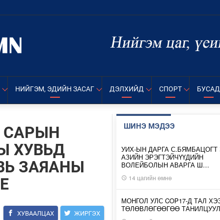
НИЙГЭМ, ЭДИЙН ЗАСАГ
ДЭЛХИЙД
СПОРТ
БУСАД
ШИНЭ МЭДЭЭ
Р САРЫН
Ы ХУВЬД
УИХ-ЫН ДАРГА С.БЯМБАЦОГТ 
АЗИЙН ЭРЭГТЭЙЧҮҮДИЙН
ВЬ ЗАЯАНЫ
ВОЛЕЙБОЛЫН АВАРГА Ш…
14 цагийн өмнө
Е
МОНГОЛ УЛС COP17-Д ТАЛ ХЭ
ТӨЛӨВЛӨГӨӨГӨӨ ТАНИЛЦУУ
ХУВААЛЦАХ
ЖИРГЭХ