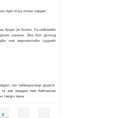
2026/08/01
ны зүрх илүү холыг хардаг.
аа буцах үе болно. Та нийгмийн
 дахин санана. Энэ бол дотоод
дүйн том өөрчлөлтийн суурийг
айдал, гүн тайвшралаар дүүргэг.
 та зөв замдаа явж байгаагаа
н тэвэрч явна.
8