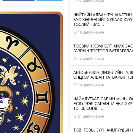
14 цагийн өмнө
НИЙТИЙН АЛБАН ТУШААЛТНЫ
БУС ХӨРӨНГИЙГ ХУРААХ ХУУ
ТӨСЛИЙГ ЗАС…
16 цагийн өмнө
ТӨСВИЙН ХЭМНЭЛТ ХИЙХ ЗАС
ГАЗРЫН ТОГТООЛ БАТЛАГДЛА
16 цагийн өмнө
АВТОБЕНЗИН, ДИЗЕЛИЙН ТҮЛ
ОНЦГОЙ АЛБАН ТАТВАРЫГ ТЭ
18 цагийн өмнө
НАЙМДУГААР САРЫН 15-НЫ 
ЕСДҮГЭЭР САРЫН 12-НЫГ ХҮР
ТЭГШ, СОНДГ…
21 цагийн өмнө
ТӨВ, ГОВЬ, ЗҮҮН АЙМГУУДЫН