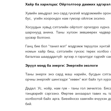
Хайр ба харилцаа: Ойртолтоор дамжих эдгэрэл
Хувийн амьдрал энэ сард гүнзгий мэдрэмжийн орон 
бус, үгийн хоорондох нам гүмээр ойлгож эхэлнэ.
Хосуудын хувьд сэтгэлийн ойртолт оргилдоо хүрнэ.
шархнууд анина. Таны хүлээн зөвшөөрөх чадвар
үүсвэр болгоно.
Ганц бие бол “танил мэт” мэдрэмж төрүүлэх хүнтэй
номын хайр биш, сэтгэлийн гүнээс төрөх холбоо
баталгаа шаарддаггүй- зүгээр л гэрэлтдэг гэдгийг са
Эрүүл мэнд ба энерги: Энергийн экологи
Таны энерги энэ сард маш нарийн, бусдын сэтгэ
орчны энергийг шингээдэг “хөвөн” мэт байх тул хүр
Дадал: Ус, нойр, нам гүм - таны гол эмчилгээ. Бяс
тэнцвэрийг сэргээнэ. Өөртөө анхаарал тавих нь т
холбоотой байх арга. Биеийнхээ хамгийн өчүүхэн до
бий.