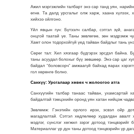
Ажил мэргэжлийн талбарт энэ сар танд уян, нарий
өгнө. Та далд урсгалыг олж харж, хаана хүлээх, 
хийхээ ойлгоно.
Үйл явцын гүн: Бүтээлч салбар, сэтгэл зүй, анаг
онцгой таатай үе. Таны зөвлөгөө, зөн мэдрэмж чу
Хамт олон тодорхойгүй үед тайван байдлыг тань үн
Сөрөг тал: Хил хязгаар бүдгэрэх эрсдэл байна. 
таны асуудал болохыг бүү зөвшөөр. Энэ сар цаг хуг
байдал “боловсорч” амжаагүй байхад яарах хэрэгг
гол хөрөнгө болно.
Санхүү: Урсгалаар хөвөх ч жолоогоо атга
Санхүүгийн талбар танаас тайван, ухамсартай х
байдалтай тэмцэхийн оронд уян хатан нийцэж чадв
Зөвлөмж: Гэнэтийн орлого ирэх, эсвэл ойр до
магадлалтай. Сэтгэл хөдлөлөөр худалдан авалт 
мэдлэг, сүнслэг хөгжил зэрэг дотоод тэнцвэрийг 
Материаллаг үр дүн таны дотоод тэнцвэрийн үр даг