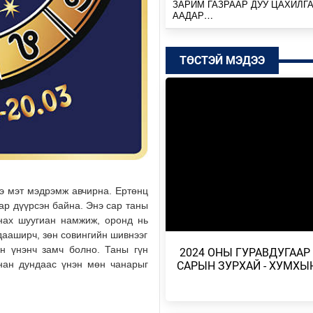
ЗАРИМ ГАЗРААР ДУУ ЦАХИЛГ
ААДАР…
21 цагийн өмнө
ТӨСТЭЙ МЭДЭЭ
НИЙТИЙН АЛБАН ТУШААЛТНЫ
БУС ХӨРӨНГИЙГ ХУРААХ ХУУ
ТӨСӨЛ БОЛОВ…
Өчигдөр
ЭХ БАЙГАЛЬ, ГАЗАР ШОРОО М
ШИМИЙГ НЬ ХҮРТЭХ КОП17
Өчигдөр
ээ мэт мэдрэмж авчирна. Ертөнц
МОНГОЛБАНК 7 ДУГААР САРД 1
аар дүүрсэн байна. Энэ сар таны
ҮНЭТ МЕТАЛЛ ХУДАЛДАН АВЧ
днах шуугиан намжиж, оронд нь
Өчигдөр
дааширч, зөн совингийн шивнээг
н үнэнч замч болно. Таны гүн
​ 2024 ОНЫ ГУРАВДУГААР
УИХ-ЫН АСУУЛГЫН ЦАГИЙГ 3 
нан дундаас үнэн мөн чанарыг
САРЫН ЗУРХАЙ - ХУМХЫ
ЗОХИОН БАЙГУУЛЖ, ГИШҮҮДИ
АСУУЛТЫГ ЕРӨН…
Өчигдөр