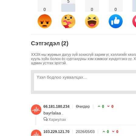
5
0
0
0
Сэтгэгдэл (2)
ХХЗХ-ны журмын дагуу зүй зохисгүй зарим үг, хэллэгийг хязг
хууль зүйн болон ёс суртахууны хэм хэмжээг хүндэтгэнэ үү. 
админ устгах эрхтэй.
66.181.180.234
Өчигдөр
0
0
bayrlalaa .
Хариулах
103.229.121.70
2026/05/03
0
0