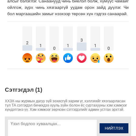
алсыг бэлэглэг. Санаанууд чинь биелэл болж, хүмүүс чамайг
ойлгож, зүрх чинь хязгааргүй уудам орон зайд дүүлэг. Чи
бол маргаашийн замыг нээхээр төрсөн хүн гэдгээ санаарай.
3
2
1
1
1
0
0
Сэтгэгдэл (1)
ХХЗХ-ны журмын дагуу зүй зохисгүй зарим үг, хэллэгийг хязгаарласан
тул ТА сэтгэгдэл бичихдээ хууль зүйн болон ёс суртахууны хэм хэмжээг
хүндэтгэнэ үү. Хэм хэмжээг зөрчсөн сэтгэгдэлийг админ устгах эрхтэй.
НИЙТЛЭХ