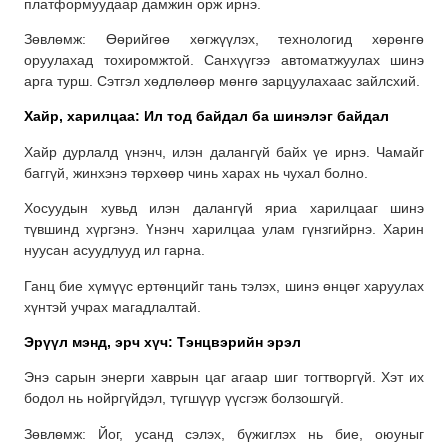
платформуудаар дамжин орж ирнэ.
Зөвлөмж: Өөрийгөө хөгжүүлэх, технологид хөрөнгө
оруулахад тохиромжтой. Санхүүгээ автоматжуулах шинэ
арга турш. Сэтгэл хөдлөлөөр мөнгө зарцуулахаас зайлсхий.
Хайр, харилцаа: Ил тод байдал ба шинэлэг байдал
Хайр дурлалд үнэнч, илэн далангүй байх үе ирнэ. Чамайг
баггүй, жинхэнэ төрхөөр чинь харах нь чухал болно.
Хосуудын хувьд илэн далангүй яриа харилцааг шинэ
түвшинд хүргэнэ. Үнэнч харилцаа улам гүнзгийрнэ. Харин
нуусан асуудлууд ил гарна.
Ганц бие хүмүүс ертөнцийг тань тэлэх, шинэ өнцөг харуулах
хүнтэй учрах магадлалтай.
Эрүүл мэнд, эрч хүч: Тэнцвэрийн эрэл
Энэ сарын энерги хаврын цаг агаар шиг тогтворгүй. Хэт их
бодол нь нойргүйдэл, түгшүүр үүсгэж болзошгүй.
Зөвлөмж: Йог, усанд сэлэх, бүжиглэх нь бие, оюуныг