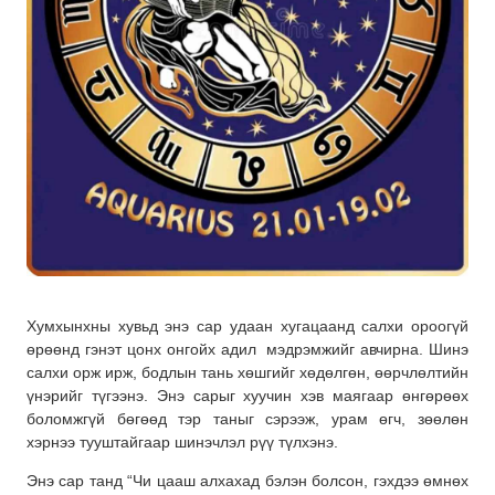
Хумхынхны хувьд энэ сар удаан хугацаанд салхи ороогүй
өрөөнд гэнэт цонх онгойх адил мэдрэмжийг авчирна. Шинэ
салхи орж ирж, бодлын тань хөшгийг хөдөлгөн, өөрчлөлтийн
үнэрийг түгээнэ. Энэ сарыг хуучин хэв маягаар өнгөрөөх
боломжгүй бөгөөд тэр таныг сэрээж, урам өгч, зөөлөн
хэрнээ тууштайгаар шинэчлэл рүү түлхэнэ.
Энэ сар танд “Чи цааш алхахад бэлэн болсон, гэхдээ өмнөх