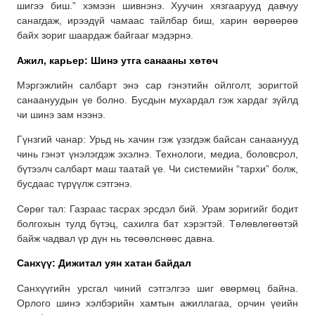
шигээ биш.” хэмээн шивнэнэ. Хуучин хязгаарууд давчуу
санагдаж, ирээдүй чамаас тайлбар биш, харин өөрөөрөө
байх зориг шаардаж байгааг мэдэрнэ.
Ажил, карьер: Шинэ утга санааны хөтөч
Мэргэжлийн салбарт энэ сар гэнэтийн ойлголт, зоригтой
санаануудын үе болно. Бусдын мухардал гэж хардаг зүйлд
чи шинэ зам нээнэ.
Гүнзгий чанар: Урьд нь хачин гэж үзэгдэж байсан санаанууд
чинь гэнэт үнэлэгдэж эхэлнэ. Технологи, медиа, боловсрол,
бүтээлч салбарт маш таатай үе. Чи системийн “тархи” болж,
бусдаас түрүүлж сэтгэнэ.
Сөрөг тал: Газраас тасрах эрсдэл бий. Урам зоригийг бодит
болгохын тулд бүтэц, сахилга бат хэрэгтэй. Төлөвлөгөөтэй
байж чадвал үр дүн нь төсөөлснөөс давна.
Санхүү: Дижитал уян хатан байдал
Санхүүгийн урсгал чиний сэтгэлгээ шиг өвөрмөц байна.
Орлого шинэ хэлбэрийн хамтын ажиллагаа, орчин үеийн