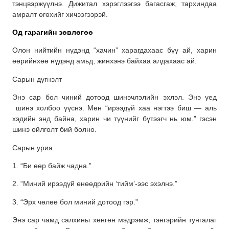
тэнцвэржүүлнэ. Дижитал хэрэглээгээ багасгаж, тархиндаа
амралт өгөхийг хичээгээрэй.
Од гарагийн зөвлөгөө
Олон нийтийн нүдэнд “хачин” харагдахаас бүү ай, харин
өөрийнхөө нүдэнд амьд, жинхэнэ байхаа алдахаас ай.
Сарын дүгнэлт
Энэ сар бол чиний дотоод шинэчлэлийн эхлэл. Энэ үед
шинэ холбоо үүснэ. Мөн “ирээдүй хаа нэгтээ биш — аль
хэдийн энд байна, харин чи түүнийг бүтээгч нь юм.” гэсэн
шинэ ойлголт бий болно.
Сарын уриа
1. “Би өөр байж чадна.”
2. “Миний ирээдүй өнөөдрийн ‘тийм’-ээс эхэлнэ.”
3. “Эрх чөлөө бол миний дотоод гэр.”
Энэ сар чамд салхины хөнгөн мэдрэмж, тэнгэрийн тунгалаг