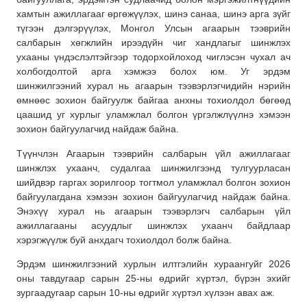
хамтын ажиллагааг өргөжүүлэх, шинэ санаа, шинэ арга зүйг
түгээн дэлгэрүүлэх, Монгол Улсын агаарын тээврийн
салбарын хөгжлийн ирээдүйн чиг хандлагыг шинжлэх
ухааны үндэслэлтэйгээр тодорхойлоход чиглэсэн чухал ач
холбогдолтой арга хэмжээ болох юм. Уг эрдэм
шинжилгээний хурал нь агаарын тээвэрлэгчидийн нэрийн
өмнөөс зохион байгуулж байгаа анхны тохиолдол бөгөөд
цаашид уг хурлыг уламжлал болгон үргэлжлүүлнэ хэмээн
зохион байгуулагчид найдаж байна.
Түүнчлэн Агаарын тээврийн салбарын үйл ажиллагааг
шинжлэх ухаанч, судалгаа шинжилгээнд тулгуурласан
шийдвэр гаргах зорилгоор тогтмол уламжлал болгон зохион
байгуулагдана хэмээн зохион байгуулагчид найдаж байна.
Энэхүү хурал нь агаарын тээвэрлэгч салбарын үйл
ажиллагааны асуудлыг шинжлэх ухаанч байдлаар
хэрэгжүүлж буй анхдагч тохиолдол болж байна.
Эрдэм шинжилгээний хурлын илтгэлийн хураангуйг 2026
оны тавдугаар сарын 25-ны өдрийг хүртэл, бүрэн эхийг
зургаадугаар сарын 10-ны өдрийг хүртэл хүлээн авах аж.