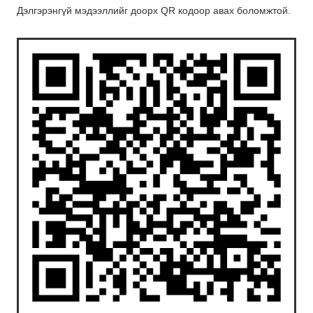
Дэлгэрэнгүй мэдээллийг доорх QR кодоор авах боломжтой.