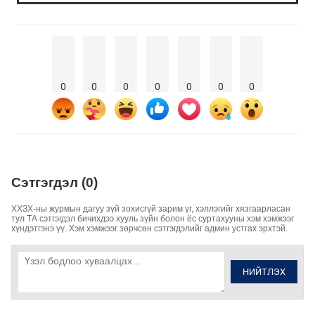
0
0
0
0
0
0
0
Сэтгэгдэл (0)
ХХЗХ-ны журмын дагуу зүй зохисгүй зарим үг, хэллэгийг хязгаарласан
тул ТА сэтгэгдэл бичихдээ хууль зүйн болон ёс суртахууны хэм хэмжээг
хүндэтгэнэ үү. Хэм хэмжээг зөрчсөн сэтгэгдэлийг админ устгах эрхтэй.
НИЙТЛЭХ