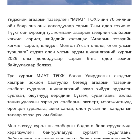
Үндэсний агаарын тээвэрлэгч “МИАТ” ТӨХК-ийн 70 жилийн
ойн баяр энэ оны долоодугаар сарын 7-ны өдөр тохионо.
Түүхт ойн хүрээнд тус компани агаарын тээврийн салбарын
хөгжил, сорилт, шийдлийг хэлэлцэх “Агаарын тээврийн
хөгжил, сорилт, шийдэл: Монгол Улсын онцлог, олон улсын
туршлага” сэдэвт олон улсын эрдэм шинжилгээний хурлыг
2026 оны долоодугаар сарын 6-ны өдөр зохион
байгуулахаар болжээ.
Тус хурлыг МИАТ ТӨХК болон Удирдлагын академи
хамтран зохион байгуулах бөгөөд агаарын тээврийн
салбарт судалгаа, шинжилгээний ажил хийдэг эрдэмтэн
судлаач, оюутнууд өөрсдийн бүтээл, судалгааны ажлаа
танилцуулахын зэрэгцээ салбарын эксперт, мэргэжилтнүүд
оролцон туршлага, шинэ санаа, олон улсын чиг хандлагын
талаар хэлэлцэх юм байна.
Мөн энэхүү хурал нь салбарын бодлого боловсруулагчид,
хэрэгжүүлэгч байгууллагууд, сургалт судалгааны
байгууллага, эрдэмтэн судлаачид болон мэргэжилтнүүдийн