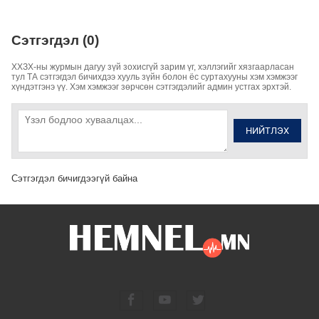
Сэтгэгдэл (0)
ХХЗХ-ны журмын дагуу зүй зохисгүй зарим үг, хэллэгийг хязгаарласан
тул ТА сэтгэгдэл бичихдээ хууль зүйн болон ёс суртахууны хэм хэмжээг
хүндэтгэнэ үү. Хэм хэмжээг зөрчсөн сэтгэгдэлийг админ устгах эрхтэй.
НИЙТЛЭХ
Сэтгэгдэл бичигдээгүй байна