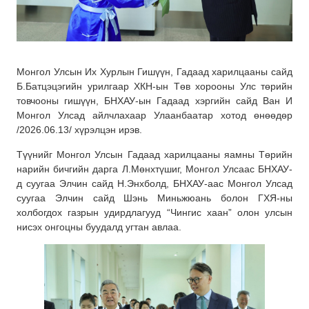
Монгол Улсын Их Хурлын Гишүүн, Гадаад харилцааны сайд
Б.Батцэцэгийн урилгаар ХКН-ын Төв хорооны Улс төрийн
товчооны гишүүн, БНХАУ-ын Гадаад хэргийн сайд Ван И
Монгол Улсад айлчлахаар Улаанбаатар хотод өнөөдөр
/2026.06.13/ хүрэлцэн ирэв.
Түүнийг Монгол Улсын Гадаад харилцааны яамны Төрийн
нарийн бичгийн дарга Л.Мөнхтүшиг, Монгол Улсаас БНХАУ-
д суугаа Элчин сайд Н.Энхболд, БНХАУ-аас Монгол Улсад
суугаа Элчин сайд Шэнь Миньжюань болон ГХЯ-ны
холбогдох газрын удирдлагууд “Чингис хаан” олон улсын
нисэх онгоцны буудалд угтан авлаа.