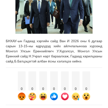
БНХАУ-ын Гадаад хэргийн сайд Ван И 2026 оны 6 дугаар
сарын 13-15-ны өдрүүдэд хийх айлчлалынхаа хүрээнд
Монгол Улсын Ерөнхийлөгч У.Хүрэлсүх, Монгол Улсын
Ерөнхий сайд Н.Учрал нарт бараалхаж, Гадаад харилцааны
сайд Б.Батцэцэгтэй албан ёсны хэлэлцээ хийнэ.
0
0
0
0
0
0
0