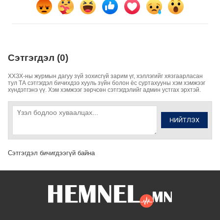
Сэтгэгдэл (0)
ХХЗХ-ны журмын дагуу зүй зохисгүй зарим үг, хэллэгийг хязгаарласан
тул ТА сэтгэгдэл бичихдээ хууль зүйн болон ёс суртахууны хэм хэмжээг
хүндэтгэнэ үү. Хэм хэмжээг зөрчсөн сэтгэгдэлийг админ устгах эрхтэй.
НИЙТЛЭХ
Сэтгэгдэл бичигдээгүй байна