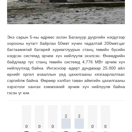
Энэ сарын 5-ны өдрөөс эхлэн Багануур дүүргийн нэгдүгээр
хорооны нутагт байрлах 50мвт хүчин чадалтай 200мвт.цаг
багтаамжтай батарей хуримтлуурын станц төвийн бүсийн
нэгдсэн системд эрчим хүч нийлүүлж эхэлсэн. Өнөөдрийн
байдлаар тус станц төвийн системд 4,776 МВт эрчим хүч
нийлүүлээд байна. Ингэснээр өдөрт дунджаар 25.000 айл
өрхийг оргил ачааллын үед цахилгааны хязгаарлалтаас
сэргийлж байна. Өөрөөр хэлбэл таван аймгийн цахилгааны
хэрэглээг хангах хэмжээний эрчим хүч нийлүүлж байна
гэсэн үг юм.
2
2
0
0
0
0
0