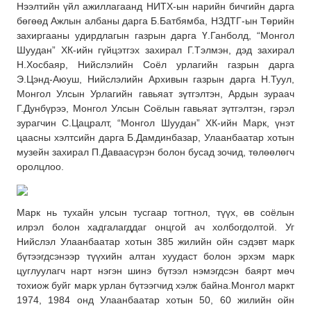
Нээлтийн үйл ажиллагаанд НИТХ-ын нарийн бичгийн дарга
бөгөөд Ажлын албаны дарга Б.Батбямба, НЗДТГ-ын Төрийн
захиргааны удирдлагын газрын дарга Ү.Ганболд, “Монгол
Шуудан” ХК-ийн гүйцэтгэх захирал Г.Тэлмэн, дэд захирал
Н.Хосбаяр, Нийслэлийн Соёл урлагийн газрын дарга
Э.Цэнд-Аюуш, Нийслэлийн Архивын газрын дарга Н.Туул,
Монгол Улсын Урлагийн гавьяат зүтгэлтэн, Ардын зураач
Г.Дунбүрээ, Монгол Улсын Соёлын гавьяат зүтгэлтэн, гэрэл
зурагчин С.Цацралт, “Монгол Шуудан” ХК-ийн Марк, үнэт
цаасны хэлтсийн дарга Б.Дамдинбазар, Улаанбаатар хотын
музейн захирал П.Даваасүрэн болон бусад зочид, төлөөлөгч
оролцлоо.
Марк нь тухайн улсын тусгаар тогтнол, түүх, өв соёлын
илрэл болон хадгалагддаг онцгой ач холбогдолтой. Уг
Нийслэл Улаанбаатар хотын 385 жилийн ойн сэдэвт марк
бүтээгдсэнээр түүхийн алтан хуудаст болон эрхэм марк
цуглуулагч нарт нэгэн шинэ бүтээл нэмэгдсэн баярт мөч
тохиож буйг марк урлан бүтээгчид хэлж байна.Монгол маркт
1974, 1984 онд Улаанбаатар хотын 50, 60 жилийн ойн