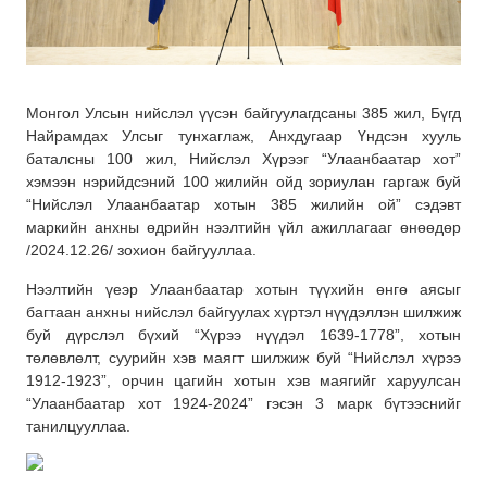
Монгол Улсын нийслэл үүсэн байгуулагдсаны 385 жил, Бүгд
Найрамдах Улсыг тунхаглаж, Анхдугаар Үндсэн хууль
баталсны 100 жил, Нийслэл Хүрээг “Улаанбаатар хот”
хэмээн нэрийдсэний 100 жилийн ойд зориулан гаргаж буй
“Нийслэл Улаанбаатар хотын 385 жилийн ой” сэдэвт
маркийн анхны өдрийн нээлтийн үйл ажиллагааг өнөөдөр
/2024.12.26/ зохион байгууллаа.
Нээлтийн үеэр Улаанбаатар хотын түүхийн өнгө аясыг
багтаан анхны нийслэл байгуулах хүртэл нүүдэллэн шилжиж
буй дүрслэл бүхий “Хүрээ нүүдэл 1639-1778”, хотын
төлөвлөлт, суурийн хэв маягт шилжиж буй “Нийслэл хүрээ
1912-1923”, орчин цагийн хотын хэв маягийг харуулсан
“Улаанбаатар хот 1924-2024” гэсэн 3 марк бүтээснийг
танилцууллаа.