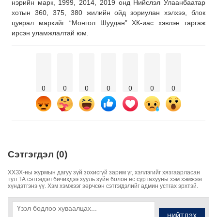
нэрийн марк, 1999, 2014, 2019 онд Нийслэл Улаанбаатар
хотын 360, 375, 380 жилийн ойд зориулан хэлхээ, блок
цуврал маркийг “Монгол Шуудан” ХК-иас хэвлэн гаргаж
ирсэн уламжлалтай юм.
0
0
0
0
0
0
0
Сэтгэгдэл (0)
ХХЗХ-ны журмын дагуу зүй зохисгүй зарим үг, хэллэгийг хязгаарласан
тул ТА сэтгэгдэл бичихдээ хууль зүйн болон ёс суртахууны хэм хэмжээг
хүндэтгэнэ үү. Хэм хэмжээг зөрчсөн сэтгэгдэлийг админ устгах эрхтэй.
НИЙТЛЭХ