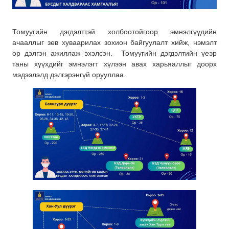
Томуугийн дэгдэлттэй холбоотойгоор эмнэлгүүдийн
ачааллыг зөв хуваарилах зохион байгуулалт хийж, нэмэлт
ор дэлгэн ажиллаж эхэлсэн. Томуугийн дэгдэлтийн үеэр
таны хүүхдийг эмнэлэгт хүлээн авах харьяаллыг доорх
мэдээлэлд дэлгэрэнгүй орууллаа.