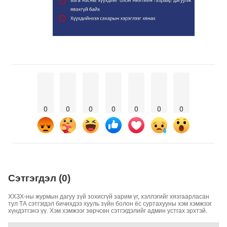
0
0
0
0
0
0
0
Сэтгэгдэл (0)
ХХЗХ-ны журмын дагуу зүй зохисгүй зарим үг, хэллэгийг хязгаарласан
тул ТА сэтгэгдэл бичихдээ хууль зүйн болон ёс суртахууны хэм хэмжээг
хүндэтгэнэ үү. Хэм хэмжээг зөрчсөн сэтгэгдэлийг админ устгах эрхтэй.