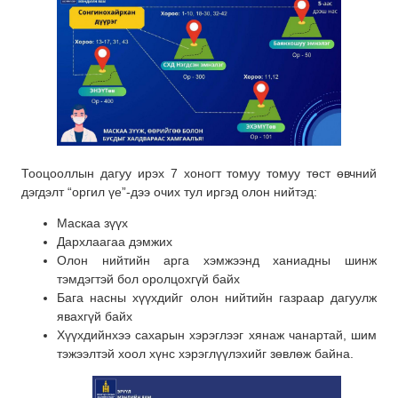
Тооцооллын дагуу ирэх 7 хоногт томуу томуу төст өвчний
дэгдэлт “оргил үе”-дээ очих тул иргэд олон нийтэд:
Маскаа зүүх
Дархлаагаа дэмжих
Олон нийтийн арга хэмжээнд ханиадны шинж
тэмдэгтэй бол оролцохгүй байх
Бага насны хүүхдийг олон нийтийн газраар дагуулж
явахгүй байх
Хүүхдийнхээ сахарын хэрэглээг хянаж чанартай, шим
тэжээлтэй хоол хүнс хэрэглүүлэхийг зөвлөж байна.