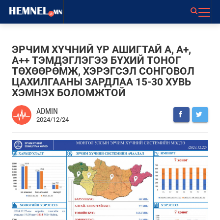
ЭРЧИМ ХҮЧНИЙ ҮР АШИГТАЙ А, А+,
А++ ТЭМДЭГЛЭГЭЭ БҮХИЙ ТОНОГ
ТӨХӨӨРӨМЖ, ХЭРЭГСЭЛ СОНГОВОЛ
ЦАХИЛГААНЫ ЗАРДЛАА 15-30 ХУВЬ
ХЭМНЭХ БОЛОМЖТОЙ
ADMIN
2024/12/24