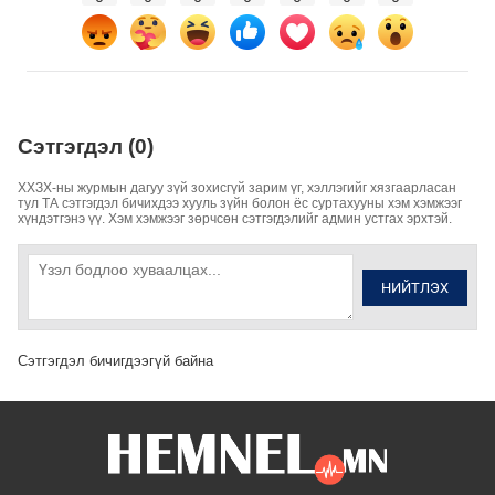
Сэтгэгдэл (0)
ХХЗХ-ны журмын дагуу зүй зохисгүй зарим үг, хэллэгийг хязгаарласан
тул ТА сэтгэгдэл бичихдээ хууль зүйн болон ёс суртахууны хэм хэмжээг
хүндэтгэнэ үү. Хэм хэмжээг зөрчсөн сэтгэгдэлийг админ устгах эрхтэй.
НИЙТЛЭХ
Сэтгэгдэл бичигдээгүй байна