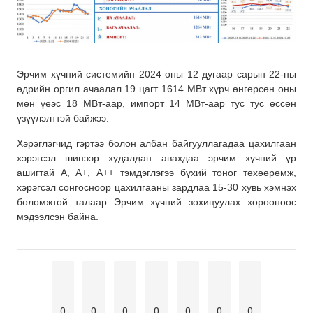
Эрчим хүчний системийн 2024 оны 12 дугаар сарын 22-ны
өдрийн оргил ачаалал 19 цагт 1614 МВт хүрч өнгөрсөн оны
мөн үеэс 18 МВт-аар, импорт 14 МВт-аар тус тус өссөн
үзүүлэлттэй байжээ.
Хэрэглэгчид гэртээ болон албан байгууллагадаа цахилгаан
хэрэгсэл шинээр худалдан авахдаа эрчим хүчний үр
ашигтай А, А+, А++ тэмдэглэгээ бүхий тоног төхөөрөмж,
хэрэгсэл сонгосноор цахилгааны зардлаа 15-30 хувь хэмнэх
боломжтой талаар Эрчим хүчний зохицуулах хорооноос
мэдээлсэн байна.
0
0
0
0
0
0
0