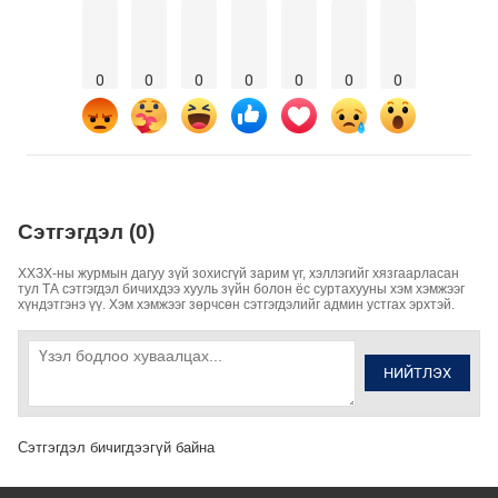
0
0
0
0
0
0
0
Сэтгэгдэл (0)
ХХЗХ-ны журмын дагуу зүй зохисгүй зарим үг, хэллэгийг хязгаарласан
тул ТА сэтгэгдэл бичихдээ хууль зүйн болон ёс суртахууны хэм хэмжээг
хүндэтгэнэ үү. Хэм хэмжээг зөрчсөн сэтгэгдэлийг админ устгах эрхтэй.
НИЙТЛЭХ
Сэтгэгдэл бичигдээгүй байна