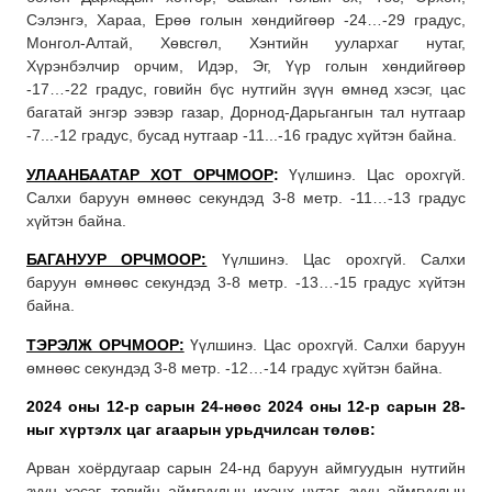
Сэлэнгэ, Хараа, Ерөө голын хөндийгөөр -24…-29 градус,
Монгол-Алтай, Хөвсгөл, Хэнтийн уулархаг нутаг,
Хүрэнбэлчир орчим, Идэр, Эг, Үүр голын хөндийгөөр
-17…-22 градус, говийн бүс нутгийн зүүн өмнөд хэсэг, цас
багатай энгэр ээвэр газар, Дорнод-Дарьгангын тал нутгаар
-7...-12 градус, бусад нутгаар -11...-16 градус хүйтэн байна.
УЛААНБААТАР ХОТ ОРЧМООР
:
Үүлшинэ. Цас орохгүй.
Салхи баруун өмнөөс секундэд 3-8 метр. -11…-13 градус
хүйтэн байна.
БАГАНУУР ОРЧМООР:
Үүлшинэ. Цас орохгүй. Салхи
баруун өмнөөс секундэд 3-8 метр. -13…-15 градус хүйтэн
байна.
ТЭРЭЛЖ ОРЧМООР:
Үүлшинэ. Цас орохгүй. Салхи баруун
өмнөөс секундэд 3-8 метр. -12…-14 градус хүйтэн байна.
2024 оны 12-р сарын 24-нөөс 2024 оны 12-р сарын 28-
ныг хүртэлх
цаг агаарын урьдчилсан төлөв:
Арван хоёрдугаар сарын 24-нд баруун аймгуудын нутгийн
зүүн хэсэг, төвийн аймгуудын ихэнх нутаг, зүүн аймгуудын