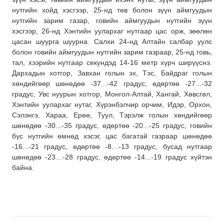
нутгийн хойд хэсгээр, 25-нд төв болон зүүн аймгуудын
нутгийн зарим газар, говийн аймгуудын нутгийн зүүн
хэсгээр, 26-нд Хэнтийн уулархаг нутгаар цас орж, зөөлөн
цасан шуурга шуурна. Салхи 24-нд Алтайн салбар уулс
болон говийн аймгуудын нутгийн зарим газраар, 25-нд говь,
тал, хээрийн нутгаар секундэд 14-16 метр хүрч ширүүснэ.
Дархадын хотгор, Завхан голын эх, Тэс, Байдраг голын
хөндийгөөр шөнөдөө -37...-42 градус, өдөртөө -27...-32
градус, Увс нуурын хотгор, Монгол-Алтай, Хангай, Хөвсгөл,
Хэнтийн уулархаг нутаг, Хүрэнбэлчир орчим, Идэр, Орхон,
Сэлэнгэ, Хараа, Ерөө, Туул, Тэрэлж голын хөндийгөөр
шөнөдөө -30...-35 градус, өдөртөө -20...-25 градус, говийн
бүс нутгийн өмнөд хэсэг, цас багатай газраар шөнөдөө
-16...-21 градус, өдөртөө -8…-13 градус, бусад нутгаар
шөнөдөө -23…-28 градус, өдөртөө -14...-19 градус хүйтэн
байна.