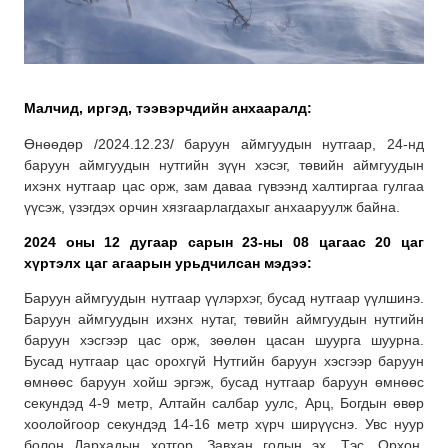
Малчид, иргэд, тээвэрчдийн анхааралд:
Өнөөдөр /2024.12.23/ баруун аймгуудын нутгаар, 24-нд
баруун аймгуудын нутгийн зүүн хэсэг, төвийн аймгуудын
ихэнх нутгаар цас орж, зам даваа гүвээнд халтиргаа гулгаа
үүсэж, үзэгдэх орчин хязгаарлагдахыг анхааруулж байна.
2024 оны 12 дугаар сарын 23-ны 08 цагаас 20 цаг
хүртэлх
цаг агаарын урьдчилсан мэдээ:
Баруун аймгуудын нутгаар үүлэрхэг, бусад нутгаар үүлшинэ.
Баруун аймгуудын ихэнх нутаг, төвийн аймгуудын нутгийн
баруун хэсгээр цас орж, зөөлөн цасан шуурга шуурна.
Бусад нутгаар цас орохгүй Нутгийн баруун хэсгээр баруун
өмнөөс баруун хойш эргэж, бусад нутгаар баруун өмнөөс
секундэд 4-9 метр, Алтайн салбар уулс, Арц, Богдын өвөр
хоолойгоор секундэд 14-16 метр хүрч ширүүснэ. Увс нуур
болон Дархадын хотгор, Завхан голын эх, Тэс, Орхон,