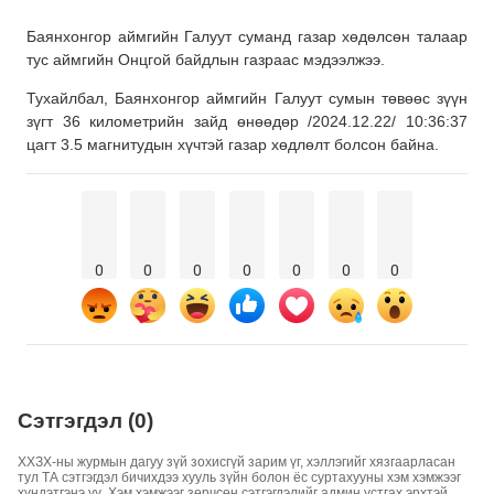
Баянхонгор аймгийн Галуут суманд газар хөдөлсөн талаар
тус аймгийн Онцгой байдлын газраас мэдээлжээ.
Тухайлбал, Баянхонгор аймгийн Галуут сумын төвөөс зүүн
зүгт 36 километрийн зайд өнөөдөр /2024.12.22/ 10:36:37
цагт 3.5 магнитудын хүчтэй газар хөдлөлт болсон байна.
0
0
0
0
0
0
0
Сэтгэгдэл (0)
ХХЗХ-ны журмын дагуу зүй зохисгүй зарим үг, хэллэгийг хязгаарласан
тул ТА сэтгэгдэл бичихдээ хууль зүйн болон ёс суртахууны хэм хэмжээг
хүндэтгэнэ үү. Хэм хэмжээг зөрчсөн сэтгэгдэлийг админ устгах эрхтэй.