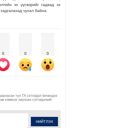
илтийн эх үүсвэрийг гадаад эх
2026/08/01
 хадгалахад чухал байна.
0
0
0
аарласан тул ТА сэтгэгдэл бичихдээ
Хэм хэмжээг зөрчсөн сэтгэгдэлийг
НИЙТЛЭХ