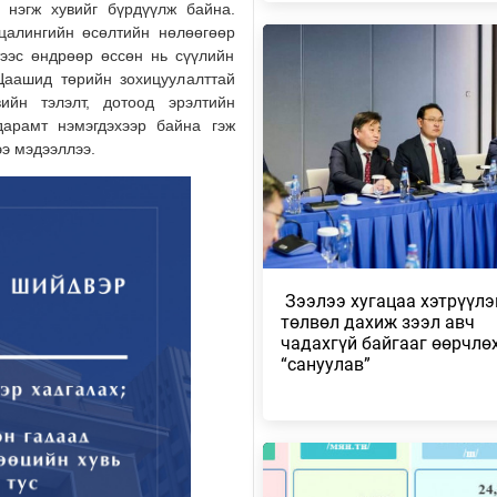
 нэгж хувийг бүрдүүлж байна.
 цалингийн өсөлтийн нөлөөгөөр
УИХ-ЫН АСУУЛГЫН ЦАГИЙГ 3 
ЗОХИОН БАЙГУУЛЖ, ГИШҮҮДИ
тээс өндрөөр өссөн нь сүүлийн
АСУУЛТЫГ ЕРӨН…
Цаашид төрийн зохицуулалттай
ийн тэлэлт, дотоод эрэлтийн
2026/08/04
дарамт нэмэгдэхээр байна гэж
ээ мэдээллээ.
БАРУУН, ТӨВ, ГОВЬ, ЗҮҮН АЙ
НУТГИЙН ЗАРИМ ГАЗРААР ДУУ
ЦАХИЛГААНТ…
2026/08/04
НАЙМДУГААР САРЫН 1,2-НД Н
ВАГОН БУЮУ 5160 ТОНН ШАТА
​ Зээлээ хугацаа хэтрүүлэ
ОРЖ ИРЖЭ…
төлвөл дахиж зээл авч
2026/08/03
чадахгүй байгааг өөрчлө
“сануулав”
ХӨВСГӨЛ НУУРЫН ЛУСЫГ ТА
ТӨРИЙН ТАХИЛГЫН ЁСЛОЛ Б
2026/08/03
ХАНГАЙ, ХӨВСГӨЛИЙН УУЛАР