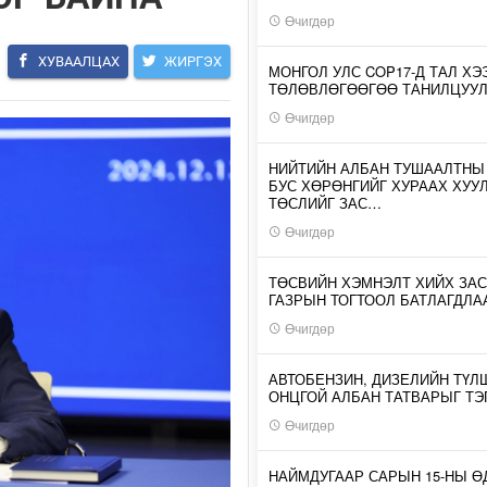
Өчигдөр
ХУВААЛЦАХ
ЖИРГЭХ
МОНГОЛ УЛС COP17-Д ТАЛ ХЭ
ТӨЛӨВЛӨГӨӨГӨӨ ТАНИЛЦУУ
Өчигдөр
НИЙТИЙН АЛБАН ТУШААЛТНЫ
БУС ХӨРӨНГИЙГ ХУРААХ ХУУ
ТӨСЛИЙГ ЗАС…
Өчигдөр
ТӨСВИЙН ХЭМНЭЛТ ХИЙХ ЗАС
ГАЗРЫН ТОГТООЛ БАТЛАГДЛА
Өчигдөр
АВТОБЕНЗИН, ДИЗЕЛИЙН ТҮЛ
ОНЦГОЙ АЛБАН ТАТВАРЫГ ТЭ
Өчигдөр
НАЙМДУГААР САРЫН 15-НЫ 