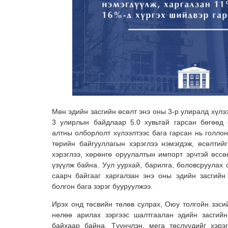
Мөн эдийн засгийн өсөлт энэ оны 3-р улиралд хүлээ
3 улирлын байдлаар 5.0 хувьтай гарсан бөгөөд 
алтны олборлолт хүлээлтээс бага гарсан нь голло
төрийн байгууллагын хэрэглээ нэмэгдэж, өсөлтийг
хэрэглээ, хөрөнгө оруулалтын импорт эрчтэй өссө
үзүүлж байна. Уул уурхай, барилга, боловсруулах
саарч байгааг харгалзан энэ оны эдийн засгийн
болгон бага зэрэг бууруулжээ.
Ирэх онд төсвийн төлөв сулрах, Оюу толгойн зэси
нөлөө арилах зэргээс шалтгаалан эдийн засгийн
байхаар байна. Түүнчлэн, мега төслүүдийг хэрэ