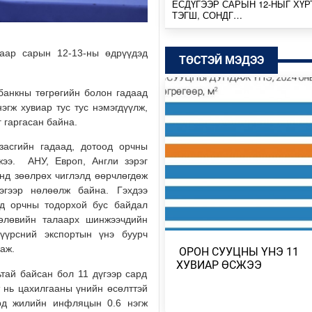
ЕСДҮГЭЭР САРЫН 12-НЫГ ХҮР
ТЭГШ, СОНДГ…
Өчигдөр
аар сарын 12-13-ны өдрүүдэд
ТӨСТЭЙ МЭДЭЭ
ТӨВ, ГОВЬ, ЗҮҮН АЙМГУУДЫН
ЗАРИМ ГАЗРААР ДУУ ЦАХИЛГ
ААДАР…
 банкны төгрөгийн болон гадаад
Өчигдөр
эгж хувиар тус тус нэмэгдүүлж,
г гаргасан байна.
НИЙТИЙН АЛБАН ТУШААЛТНЫ
асгийн гадаад, дотоод орчны
БУС ХӨРӨНГИЙГ ХУРААХ ХУУ
ТӨСӨЛ БОЛОВ…
жээ. АНУ, Европ, Англи зэрэг
нд зөөлрөх чиглэлд өөрчлөгдөж
2026/08/04
эгээр нөлөөлж байна. Гэхдээ
ад орчны тодорхой бус байдал
ЭХ БАЙГАЛЬ, ГАЗАР ШОРОО М
өлөвийн талаарх шинжээчдийн
ШИМИЙГ НЬ ХҮРТЭХ КОП17
үүрсний экспортын үнэ буурч
2026/08/04
аж.
​ ОРОН СУУЦНЫ ҮНЭ 11
ХУВИАР ӨСЖЭЭ
МОНГОЛБАНК 7 ДУГААР САРД 1
тай байсан бол 11 дүгээр сард
ҮНЭТ МЕТАЛЛ ХУДАЛДАН АВЧ
т нь цахилгааны үнийн өсөлттэй
рд жилийн инфляцын 0.6 нэгж
2026/08/04