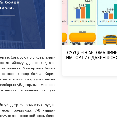
НУТГААР БОРОО, ДУУ ЦАХИЛ
БОРОО ОРНО
2026/08/03
МИАТ УЛААНБААТАР-СТАМБУЛ
УЛААНБААТАР ЧИГЛЭЛИЙН 8 
САРЫН 2-НЫ НИС…
2026/08/02
МОНГОЛ-АЛТАЙ, ХАНГАЙ, ХӨВ
​ СУУДЛЫН АВТОМАШИН
ХЭНТИЙН УУЛАРХАГ НУТГААР
лтээс бага буюу 3.9 хувь, эхний
ИМПОРТ 2.6 ДАХИН ӨСЖ
ДУУ ЦАХ…
өсөлт ийнхүү удаашрахад зэс,
2026/08/02
н нөлөөлжээ. Мөн өрхийн болон
 тэтгэсэн хэвээр байна. Харин
н нь өсөлтийг сааруулах нөлөө
2026 ОНЫ НАЙМДУГААР САРЫ
ЗУРХАЙ – ЗАГАСНЫХАН БҮТЭ
 салбарын үйлдвэрлэл өмнөхөөс
САНААГАА БОДИТ А…
 өсөлтийн төсөөллийг 5.2 хувь
2026/08/01
йн үйлдвэрлэл эрчимжих, зудын
2026 ОНЫ НАЙМДУГААР САРЫ
 өсөлт эрчимжиж, 7-8 хувьтай
ЗУРХАЙ – ХУМХЫНХАН АЖЛЫН
ДҮНГЭЭ НИЙТЭД ХА…
гжүүлэхдээ оновчтой эрэмбэлж,