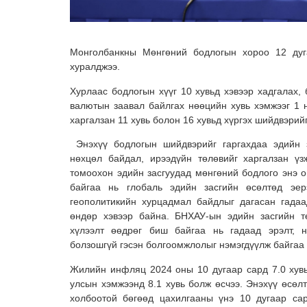
Монголбанкны Мөнгөний бодлогын хороо 12 дуг
хуралджээ.
Хурлаас бодлогын хүүг 10 хувьд хэвээр хадгалах,
валютын заавал байлгах нөөцийн хувь хэмжээг 1 н
харгалзан 11 хувь болон 16 хувьд хүргэх шийдвэрий
Энэхүү бодлогын шийдвэрийг гаргахдаа эдийн з
нөхцөл байдал, ирээдүйн төлөвийг харгалзан үз
томоохон эдийн засгуудад мөнгөний бодлого энэ о
байгаа нь глобаль эдийн засгийн өсөлтөд эер
геополитикийн хурцадмал байдлыг дагасан гада
өндөр хэвээр байна. БНХАУ-ын эдийн засгийн т
хүлээлт өөдрөг биш байгаа нь гадаад эрэлт, н
болзошгүй гэсэн болгоомжлолыг нэмэгдүүлж байгаа 
Жилийн инфляц 2024 оны 10 дугаар сард 7.0 хувь
улсын хэмжээнд 8.1 хувь болж өсчээ. Энэхүү өсөл
холбоотой бөгөөд цахилгааны үнэ 10 дугаар са