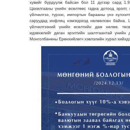
хувийг бүрдүүлж байсан бол 11 дүгээр сард 1.9
Цахилгааны үнийн өсөлтөөс гадна дотоод эрэлт,
үйлчилгээ, түрээс, импортын барааны үнэ хүлээл
саруудад инфляц нэмэгдэхэд нөлөөлсөн байна. 
үйлчилгээний үнийн өсөлтийн дам нөлөө, төсв
идэвхжлийг даган эрэлтийн шалтгаантай үнийн 
Монголбанкны Ерөнхийлөгч хэвлэлийн хурал хийхд