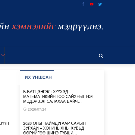
ИХ УНШСАН
Б.БАТЦЭНГЭЛ: ХҮҮХЭД
МАТЕМАТИКИЙН ГОО САЙХНЫГ НЭГ
МЭДЭРВЭЛ САЛАХАА БАЙЧ…
2026/07/24
ЗҮҮН
2026 ОНЫ НАЙМДУГААР САРЫН
ЗУРХАЙ – ХОНИНЫХНЫ ХУВЬД
ӨӨРИЙГӨӨ ШИНЭ ТҮВШИ…