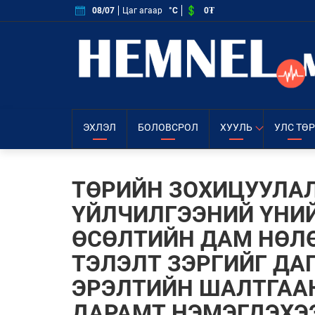
0₮
08/07
Цаг агаар
°C
ЭХЛЭЛ
БОЛОВСРОЛ
ХУУЛЬ
УЛС ТӨР
ТӨРИЙН ЗОХИЦУУЛА
ҮЙЛЧИЛГЭЭНИЙ ҮНИ
ӨСӨЛТИЙН ДАМ НӨЛӨ
ТЭЛЭЛТ ЗЭРГИЙГ ДА
ЭРЭЛТИЙН ШАЛТГАА
ДАРАМТ НЭМЭГДЭХЭ