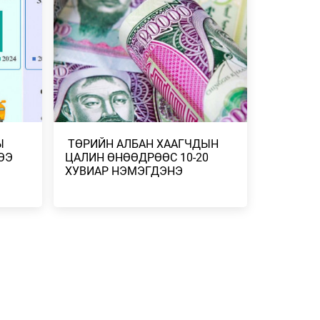
ГААНТАЙ
ХЭВЭЭР БАЙНА
2026/07/24
-
ДУГААР
СГӨЛ,
Ы
​ ТӨРИЙН АЛБАН ХААГЧДЫН
 БОРОО,
ЭЭ
ЦАЛИН ӨНӨӨДРӨӨС 10-20
ХУВИАР НЭМЭГДЭНЭ
Н
ЭЛЧ
Н
 ҮР