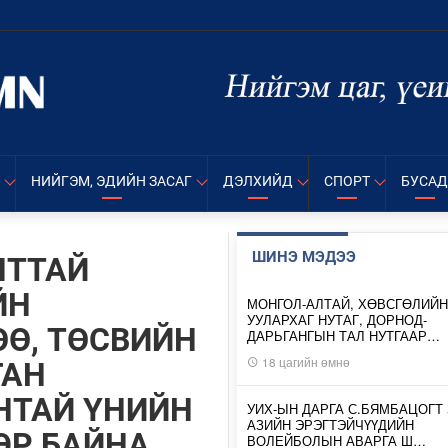
НИЙГЭМ, ЭДИЙН ЗАСАГ
ДЭЛХИЙД
СПОРТ
БУСАД
ШИНЭ МЭДЭЭ
ЛТТАЙ
ЙН
МОНГОЛ-АЛТАЙ, ХӨВСГӨЛИЙН
УУЛАРХАГ НУТАГ, ДОРНОД-
Ө, ТӨСВИЙН
ДАРЬГАНГЫН ТАЛ НУТГААР…
18 цагийн өмнө
ГАН
НТАЙ ҮНИЙН
УИХ-ЫН ДАРГА С.БЯМБАЦОГТ 
АЗИЙН ЭРЭГТЭЙЧҮҮДИЙН
ЭР БАЙНА
ВОЛЕЙБОЛЫН АВАРГА Ш…