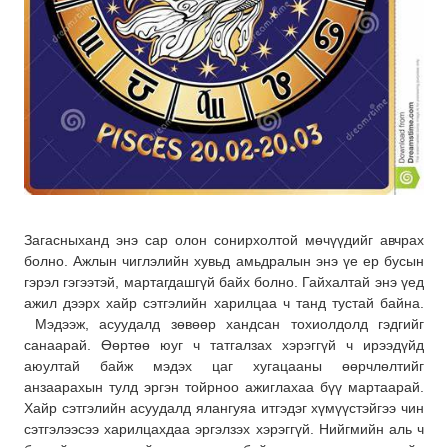
Загасныханд энэ сар олон сонирхолтой мөчүүдийг авчрах
болно. Ажлын чиглэлийн хувьд амьдралын энэ үе ер бусын
гэрэл гэгээтэй, мартагдашгүй байх болно. Гайхалтай энэ үед
ажил дээрх хайр сэтгэлийн харилцаа ч танд тустай байна.
Мэдээж, асуудалд зөвөөр хандсан тохиолдолд гэдгийг
санаарай. Өөртөө юуг ч татгалзах хэрэггүй ч ирээдүйд
аюултай байж мэдэх цаг хугацааны өөрчлөлтийг
анзаарахын тулд эргэн тойрноо ажиглахаа бүү мартаарай.
Хайр сэтгэлийн асуудалд ялангуяа итгэдэг хүмүүстэйгээ чин
сэтгэлээсээ харилцахдаа эргэлзэх хэрэггүй. Нийгмийн аль ч