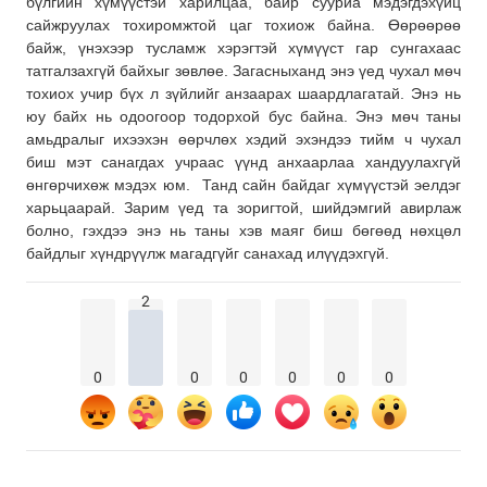
бүлгийн хүмүүстэй харилцаа, байр сууриа мэдэгдэхүйц
сайжруулах тохиромжтой цаг тохиож байна. Өөрөөрөө
байж, үнэхээр тусламж хэрэгтэй хүмүүст гар сунгахаас
татгалзахгүй байхыг зөвлөе. Загасныханд энэ үед чухал мөч
тохиох учир бүх л зүйлийг анзаарах шаардлагатай. Энэ нь
юу байх нь одоогоор тодорхой бус байна. Энэ мөч таны
амьдралыг ихээхэн өөрчлөх хэдий эхэндээ тийм ч чухал
биш мэт санагдах учраас үүнд анхаарлаа хандуулахгүй
өнгөрчихөж мэдэх юм. Танд сайн байдаг хүмүүстэй эелдэг
харьцаарай. Зарим үед та зоригтой, шийдэмгий авирлаж
болно, гэхдээ энэ нь таны хэв маяг биш бөгөөд нөхцөл
байдлыг хүндрүүлж магадгүйг санахад илүүдэхгүй.
2
0
0
0
0
0
0