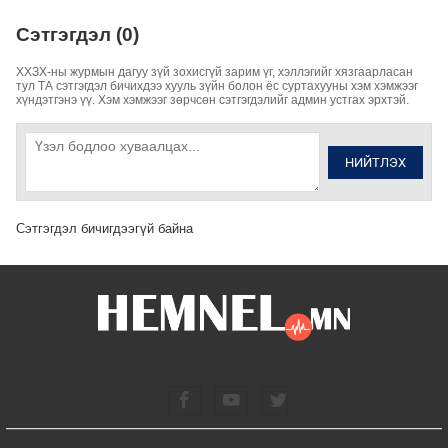
Сэтгэгдэл (0)
ХХЗХ-ны журмын дагуу зүй зохисгүй зарим үг, хэллэгийг хязгаарласан
тул ТА сэтгэгдэл бичихдээ хууль зүйн болон ёс суртахууны хэм хэмжээг
хүндэтгэнэ үү. Хэм хэмжээг зөрчсөн сэтгэгдэлийг админ устгах эрхтэй.
НИЙТЛЭХ
Сэтгэгдэл бичигдээгүй байна