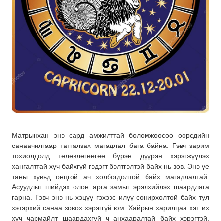
Матрынхан энэ сард амжилттай боломжоосоо өөрсдийн
санаачилгаар татгалзах магадлал бага байна. Гэвч зарим
тохиолдолд төлөвлөгөөгөө бүрэн дүүрэн хэрэгжүүлэх
хангалттай хүч байхгүй гэдэгт бэлтгэлтэй байх нь зөв. Энэ үе
таны хувьд онцгой ач холбогдолтой байх магадлалтай.
Асуудлыг шийдэх олон арга замыг эрэлхийлэх шаардлага
гарна. Гэвч энэ нь хэцүү гэхээс илүү сонирхолтой байх тул
хэтэрхий санаа зовох хэрэггүй юм. Хайрын харилцаа хэт их
хүч чармайлт шаардахгүй ч анхааралтай байх хэрэгтэй.