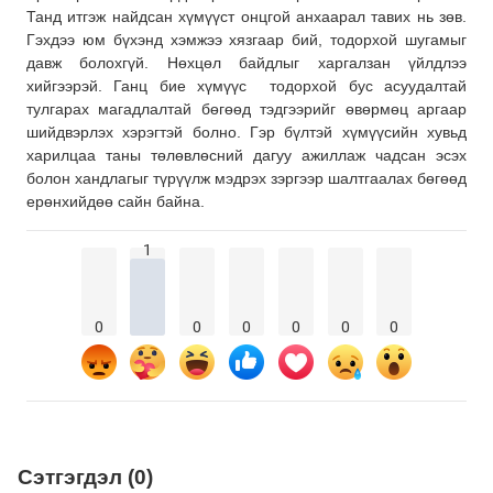
Танд итгэж найдсан хүмүүст онцгой анхаарал тавих нь зөв.
Гэхдээ юм бүхэнд хэмжээ хязгаар бий, тодорхой шугамыг
давж болохгүй. Нөхцөл байдлыг харгалзан үйлдлээ
хийгээрэй. Ганц бие хүмүүс тодорхой бус асуудалтай
тулгарах магадлалтай бөгөөд тэдгээрийг өвөрмөц аргаар
шийдвэрлэх хэрэгтэй болно. Гэр бүлтэй хүмүүсийн хувьд
харилцаа таны төлөвлөсний дагуу ажиллаж чадсан эсэх
болон хандлагыг түрүүлж мэдрэх зэргээр шалтгаалах бөгөөд
ерөнхийдөө сайн байна.
1
0
0
0
0
0
0
Сэтгэгдэл (0)