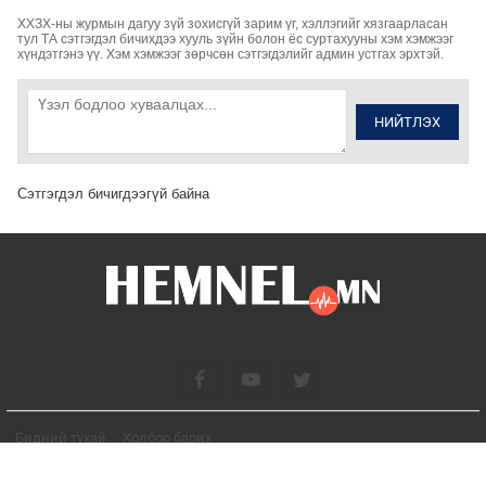
ХХЗХ-ны журмын дагуу зүй зохисгүй зарим үг, хэллэгийг хязгаарласан
тул ТА сэтгэгдэл бичихдээ хууль зүйн болон ёс суртахууны хэм хэмжээг
хүндэтгэнэ үү. Хэм хэмжээг зөрчсөн сэтгэгдэлийг админ устгах эрхтэй.
НИЙТЛЭХ
Сэтгэгдэл бичигдээгүй байна
Бидний тухай
Холбоо барих