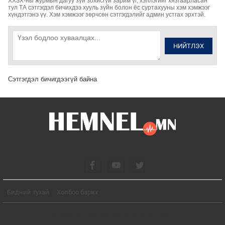
ХХЗХ-ны журмын дагуу зүй зохисгүй зарим үг, хэллэгийг хязгаарласан
тул ТА сэтгэгдэл бичихдээ хууль зүйн болон ёс суртахууны хэм хэмжээг
хүндэтгэнэ үү. Хэм хэмжээг зөрчсөн сэтгэгдэлийг админ устгах эрхтэй.
НИЙТЛЭХ
Сэтгэгдэл бичигдээгүй байна
Бидний тухай
Холбоо барих
© 2026. Бүх эрх хуулиар хамгаалагдсан.