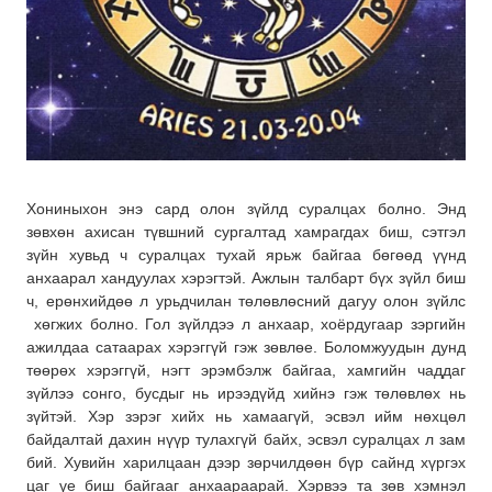
Хониныхон энэ сард олон зүйлд суралцах болно. Энд
зөвхөн ахисан түвшний сургалтад хамрагдах биш, сэтгэл
зүйн хувьд ч суралцах тухай ярьж байгаа бөгөөд үүнд
анхаарал хандуулах хэрэгтэй. Ажлын талбарт бүх зүйл биш
ч, ерөнхийдөө л урьдчилан төлөвлөсний дагуу олон зүйлс
хөгжих болно. Гол зүйлдээ л анхаар, хоёрдугаар зэргийн
ажилдаа сатаарах хэрэггүй гэж зөвлөе. Боломжуудын дунд
төөрөх хэрэггүй, нэгт эрэмбэлж байгаа, хамгийн чаддаг
зүйлээ сонго, бусдыг нь ирээдүйд хийнэ гэж төлөвлөх нь
зүйтэй. Хэр зэрэг хийх нь хамаагүй, эсвэл ийм нөхцөл
байдалтай дахин нүүр тулахгүй байх, эсвэл суралцах л зам
бий. Хувийн харилцаан дээр зөрчилдөөн бүр сайнд хүргэх
цаг үе биш байгааг анхаараарай. Хэрвээ та зөв хэмнэл