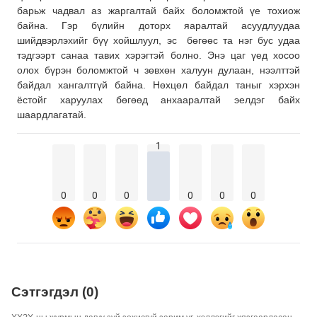
барьж чадвал аз жаргалтай байх боломжтой үе тохиож
байна. Гэр бүлийн доторх яаралтай асуудлуудаа
шийдвэрлэхийг бүү хойшлуул, эс бөгөөс та нэг бус удаа
тэдгээрт санаа тавих хэрэгтэй болно. Энэ цаг үед хосоо
олох бүрэн боломжтой ч зөвхөн халуун дулаан, нээлттэй
байдал хангалтгүй байна. Нөхцөл байдал таныг хэрхэн
ёстойг харуулах бөгөөд анхааралтай эелдэг байх
шаардлагатай.
1
0
0
0
0
0
0
Сэтгэгдэл (0)