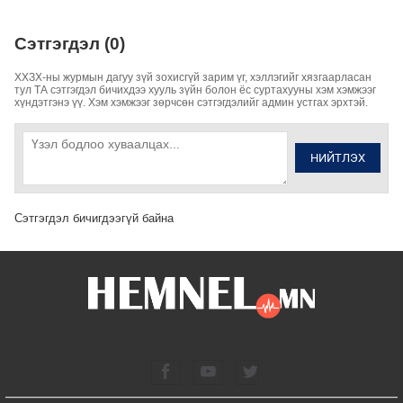
Сэтгэгдэл (0)
ХХЗХ-ны журмын дагуу зүй зохисгүй зарим үг, хэллэгийг хязгаарласан
тул ТА сэтгэгдэл бичихдээ хууль зүйн болон ёс суртахууны хэм хэмжээг
хүндэтгэнэ үү. Хэм хэмжээг зөрчсөн сэтгэгдэлийг админ устгах эрхтэй.
НИЙТЛЭХ
Сэтгэгдэл бичигдээгүй байна