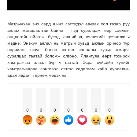
Матрынхан энэ сард шинэ сэтгэгдэл авчрах хол газар руу
аялах магадлалтай байна. Тэд суралцаж, өөр соёлын
онцлогийг ойлгож, бусад хэлний үг, хэллэгийг цээжилж ч
мэднэ. Энэхүү аялал нь матрын хувьд ажлын орчноо түр
өөрчилж, оюун болон сэтгэл санааны хувьд амарч,
суралцах таатай боломж олгоно. Ялангуяа өөрт тохирох
хамтрагчаа олвол бүр ч таатай. Эсрэг хүйсийн хүнийг
хамтрагчаараа сонговол сэтгэл хөдөлгөм хайр дурлалын
адал явдал ч өрнөж мэдэх нь.
0
0
0
0
0
0
0