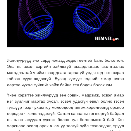
Жинлүүрүүд энэ сард нэлээд хөдөлгөөнтэй байх бололтой.
Энэ нь ажил хэргийн зайлшгүй шаардлагаас шалтгаалах
магадлалтай ч ийм шаардлага гараагүй үед ч тэд нэг газраа
тайван сууж чадахгүй. Бусад хүмүүс тэднийг ямар нэгэн
өөртөө чухал зүйлийг хайж байна гэж бодож болох юм.
Үнэн хэрэгтээ жинлүүрүүд зөн совин, мэдрэмж, эсвэл ямар
нэг зүйлийг мартах хүсэл, эсвэл удахгүй өвөл болно гэсэн
түгшүүр гээд чухам юу жолоодоод ингэж хөдөлгөөнд орсноо
өөрсдөө ч хэлж чадахгүй. Сэтгэл санааны тогтворгүй байдал
нь олон асуудал үүсгэж болох тул болгоомжтой бай. Хэт
яарснаас осолд орох ч юм уу таагүй зүйл тохиолдож, эрүүл