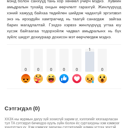
мэнд болон санхүүд тань хор хөнөөл учирч мэднэ. Хувийн
амьдралын тухайд онцын өөрчлөлт гарахгүй. Жинлүүрүүд
хэний хажууд байхаа төдийлөн шийдэж чадахгүй эргэлзвэл
энэ нь ирээдүйн хамтрагчид нь таагүй санагдаж зайгаа
барих магадлалтай. Гэхдээ хэрвээ жинлүүрүүд угтаа юу
хүсэж байгаагаа тодорхойлж чадвал амьдралынх нь бүх
зүйлс шидэт дохиураар дохисон мэт өөрчлөгдөж мэднэ.
1
0
0
0
0
0
0
Сэтгэгдэл (0)
ХХЗХ-ны журмын дагуу зүй зохисгүй зарим үг, хэллэгийг хязгаарласан
тул ТА сэтгэгдэл бичихдээ хууль зүйн болон ёс суртахууны хэм хэмжээг
хүндэтгэнэ үү. Хэм хэмжээг зөрчсөн сэтгэгдэлийг админ устгах эрхтэй.