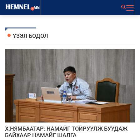
ҮЗЭЛ БОДОЛ
Х.НЯМБААТАР: НАМАЙГ ТОЙРУУЛЖ БУУДАЖ
БАЙХААР НАМАЙГ ШАЛГА