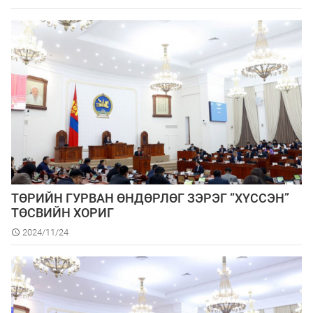
ТӨРИЙН ГУРВАН ӨНДӨРЛӨГ ЗЭРЭГ “ХҮССЭН”
ТӨСВИЙН ХОРИГ
2024/11/24