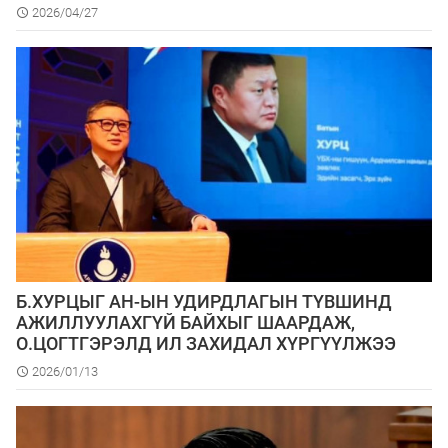
2026/04/27
Б.ХУРЦЫГ АН-ЫН УДИРДЛАГЫН ТҮВШИНД
АЖИЛЛУУЛАХГҮЙ БАЙХЫГ ШААРДАЖ,
О.ЦОГТГЭРЭЛД ИЛ ЗАХИДАЛ ХҮРГҮҮЛЖЭЭ
2026/01/13