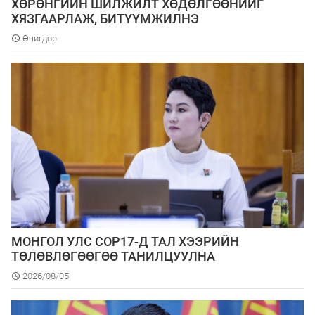
ХӨРӨНГИЙН ШИЛЖИЛТ ХӨДӨЛГӨӨНИЙГ
ХЯЗГААРЛАЖ, БИТҮҮМЖИЛНЭ
Өчигдөр
МОНГОЛ УЛС COP17-Д ТАЛ ХЭЭРИЙН
ТӨЛӨВЛӨГӨӨГӨӨ ТАНИЛЦУУЛНА
2026/08/05