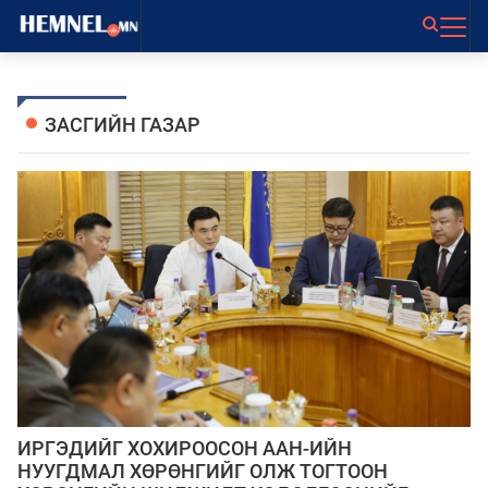
ЗАСГИЙН ГАЗАР
ИРГЭДИЙГ ХОХИРООСОН ААН-ИЙН
НУУГДМАЛ ХӨРӨНГИЙГ ОЛЖ ТОГТООН