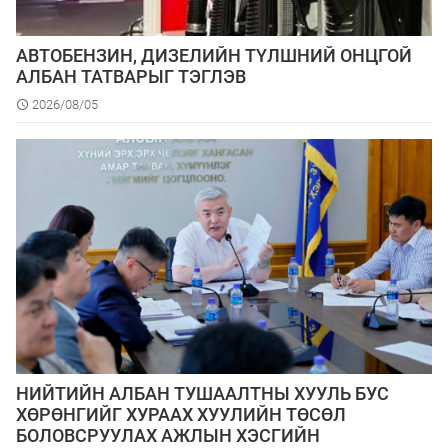
АВТОБЕНЗИН, ДИЗЕЛИЙН ТҮЛШНИЙ ОНЦГОЙ
АЛБАН ТАТВАРЫГ ТЭГЛЭВ
2026/08/05
НИЙТИЙН АЛБАН ТУШААЛТНЫ ХУУЛЬ БУС
ХӨРӨНГИЙГ ХУРААХ ХУУЛИЙН ТӨСӨЛ
БОЛОВСРУУЛАХ АЖЛЫН ХЭСГИЙН