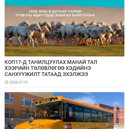
КОП17-Д ТАНИЛЦУУЛАХ МАНАЙ ТАЛ
ХЭЭРИЙН ТӨЛӨВЛӨГӨӨ ХЭДИЙНЭ
САНХҮҮЖИЛТ ТАТААД ЭХЭЛЖЭЭ
2026/07/31