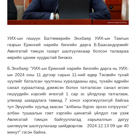
УИХ-ын гишүүн Баттөмөрийн Энхбаяр УИХ-ын Тамгын
газрын Ерөнхий нарийн бичгийн дарга Б.Баасандоржийг
Авилгатай тэмцэх газарт шалгуулахаар болсон талаараа
өөрийн цахим хуудастай бичжээ.
Б.Энхбаяр "УИХ-ын Ерөнхий нарийн бичгийн дарга нь УИХ-
ын 2024 оны 11 дүгээр сарын 11-ний өдөр Төсвийн тухай
хуулийг баталсан чуулганы хуралдааны ирц, тухайн өдрийн
санал хураалтанд дэмжсэн болон татгалзсан санал өгсөн
гишүүдийн нэрсийг өгөхгүй 1 сар эс үйлдлээр татгалзаж,
улмаар шаардлага тавиад 7 хоног хэрэгжүүлэхгүй байгаа
тул Эрүүгийн хуульд заасан “албаны бүрэн эрхээ хэтрүүлэх”
албан тушаалын гэмт хэргийн шинжтэй үйлдэл гэж үзэж
Авлигатай тэмцэх байгууллагад харьяаллын дагуу
шилжүүлж шалгуулахаар шийдвэрлэв. 2024.12.13 09 цаг 40
минут" гэсэн байна.