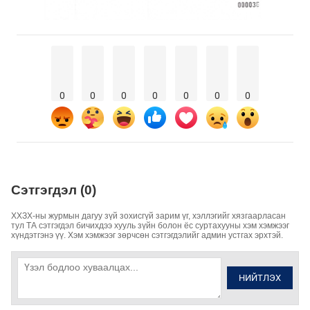
0
0
0
0
0
0
0
Сэтгэгдэл (0)
ХХЗХ-ны журмын дагуу зүй зохисгүй зарим үг, хэллэгийг хязгаарласан
тул ТА сэтгэгдэл бичихдээ хууль зүйн болон ёс суртахууны хэм хэмжээг
хүндэтгэнэ үү. Хэм хэмжээг зөрчсөн сэтгэгдэлийг админ устгах эрхтэй.
НИЙТЛЭХ