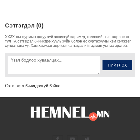
Сэтгэгдэл (0)
ХХЗХ-ны журмын дагуу зүй зохисгүй зарим үг, хэллэгийг хязгаарласан
тул ТА сэтгэгдэл бичихдээ хууль зүйн болон ёс суртахууны хэм хэмжээг
хүндэтгэнэ үү. Хэм хэмжээг зөрчсөн сэтгэгдэлийг админ устгах эрхтэй.
НИЙТЛЭХ
Сэтгэгдэл бичигдээгүй байна