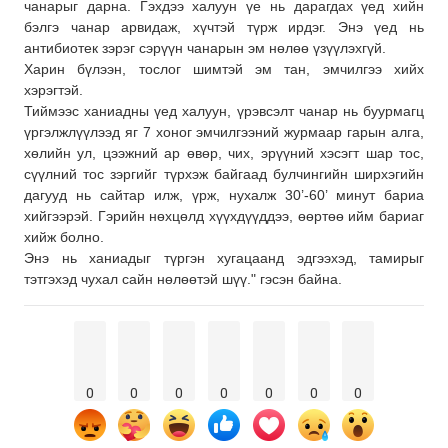
чанарыг дарна. Гэхдээ халуун үе нь дарагдах үед хийн
бэлгэ чанар арвидаж, хүчтэй түрж ирдэг. Энэ үед нь
антибиотек зэрэг сэрүүн чанарын эм нөлөө үзүүлэхгүй.
Харин бүлээн, тослог шимтэй эм тан, эмчилгээ хийх
хэрэгтэй.
Тиймээс ханиадны үед халуун, үрэвсэлт чанар нь буурмагц
үргэлжлүүлээд яг 7 хоног эмчилгээний журмаар гарын алга,
хөлийн ул, цээжний ар өвөр, чих, эрүүний хэсэгт шар тос,
сүүлний тос зэргийг түрхэж байгаад булчингийн ширхэгийн
дагууд нь сайтар илж, үрж, нухалж 30’-60’ минут бариа
хийгээрэй. Гэрийн нөхцөлд хүүхдүүддээ, өөртөө ийм бариаг
хийж болно.
Энэ нь ханиадыг түргэн хугацаанд эдгээхэд, тамирыг
тэтгэхэд чухал сайн нөлөөтэй шүү." гэсэн байна.
0
0
0
0
0
0
0