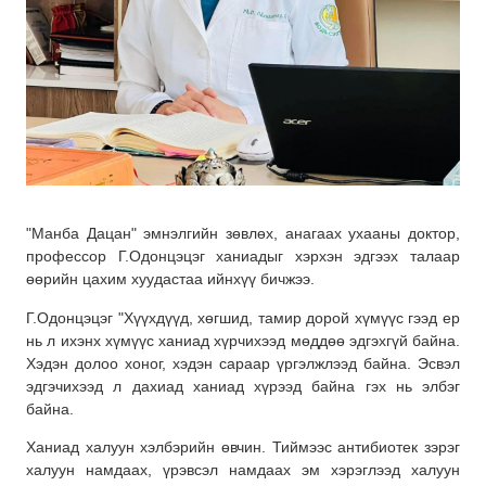
"Манба Дацан" эмнэлгийн зөвлөх, анагаах ухааны доктор,
профессор Г.Одонцэцэг ханиадыг хэрхэн эдгээх талаар
өөрийн цахим хуудастаа ийнхүү бичжээ.
Г.Одонцэцэг "Хүүхдүүд, хөгшид, тамир дорой хүмүүс гээд ер
нь л ихэнх хүмүүс ханиад хүрчихээд мөддөө эдгэхгүй байна.
Хэдэн долоо хоног, хэдэн сараар үргэлжлээд байна. Эсвэл
эдгэчихээд л дахиад ханиад хүрээд байна гэх нь элбэг
байна.
Ханиад халуун хэлбэрийн өвчин. Тиймээс антибиотек зэрэг
халуун намдаах, үрэвсэл намдаах эм хэрэглээд халуун