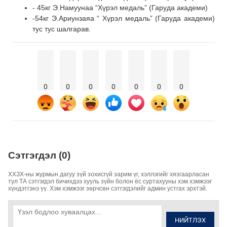
- 45кг Э.Намуунаа “Хүрэл медаль” (Гаруда академи)
-54кг Э.Ариунзаяа “ Хүрэл медаль” (Гаруда академи)
тус тус шалгарав.
0
0
0
0
0
0
0
Сэтгэгдэл (0)
ХХЗХ-ны журмын дагуу зүй зохисгүй зарим үг, хэллэгийг хязгаарласан
тул ТА сэтгэгдэл бичихдээ хууль зүйн болон ёс суртахууны хэм хэмжээг
хүндэтгэнэ үү. Хэм хэмжээг зөрчсөн сэтгэгдэлийг админ устгах эрхтэй.
НИЙТЛЭХ