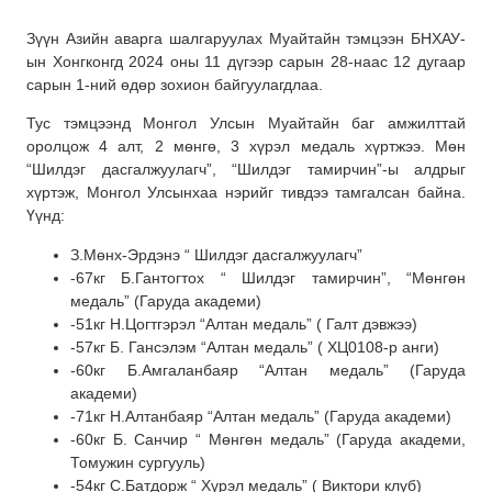
Зүүн Азийн аварга шалгаруулах Муайтайн тэмцээн БНХАУ-
ын Хонгконгд 2024 оны 11 дүгээр сарын 28-наас 12 дугаар
сарын 1-ний өдөр зохион байгуулагдлаа.
Тус тэмцээнд Монгол Улсын Муайтайн баг амжилттай
оролцож 4 алт, 2 мөнгө, 3 хүрэл медаль хүртжээ. Мөн
“Шилдэг дасгалжуулагч”, “Шилдэг тамирчин”-ы алдрыг
хүртэж, Монгол Улсынхаа нэрийг тивдээ тамгалсан байна.
Үүнд:
З.Мөнх-Эрдэнэ “ Шилдэг дасгалжуулагч”
-67кг Б.Гантогтох “ Шилдэг тамирчин”, “Мөнгөн
медаль” (Гаруда академи)
-51кг Н.Цогтгэрэл “Алтан медаль” ( Галт дэвжээ)
-57кг Б. Гансэлэм “Алтан медаль” ( ХЦ0108-р анги)
-60кг Б.Амгаланбаяр “Алтан медаль” (Гаруда
академи)
-71кг Н.Алтанбаяр “Алтан медаль” (Гаруда академи)
-60кг Б. Санчир “ Мөнгөн медаль” (Гаруда академи,
Томужин сургууль)
-54кг С.Батдорж “ Хүрэл медаль” ( Виктори клуб)