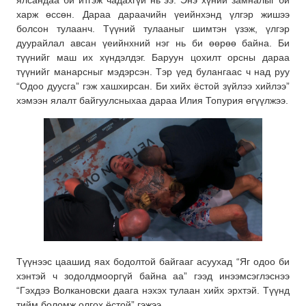
ялсандаа би итгэж чадахгүй нь ээ. Энэ хүний замналыг би
харж өссөн. Дараа дараачийн үеийнхэнд үлгэр жишээ
болсон тулаанч. Түүний тулааныг шимтэн үзэж, үлгэр
дуурайлал авсан үеийнхний нэг нь би өөрөө байна. Би
түүнийг маш их хүндэлдэг. Баруун цохилт орсны дараа
түүнийг манарсныг мэдэрсэн. Тэр үед булангаас ч над руу
“Одоо дуусга” гэж хашхирсан. Би хийх ёстой зүйлээ хийлээ”
хэмээн ялалт байгуулсныхаа дараа Илия Топурия өгүүлжээ.
Түүнээс цаашид яах бодолтой байгааг асуухад “Яг одоо би
хэнтэй ч зодолдмооргүй байна аа” гээд инээмсэглэснээ
“Гэхдээ Волкановски даага нэхэх тулаан хийх эрхтэй. Түүнд
тийм боломж олгох ёстой” гэжээ.