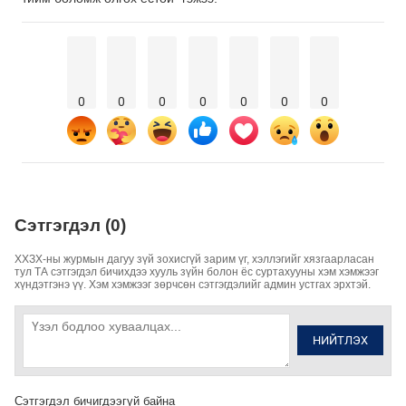
0
0
0
0
0
0
0
Сэтгэгдэл (0)
ХХЗХ-ны журмын дагуу зүй зохисгүй зарим үг, хэллэгийг хязгаарласан
тул ТА сэтгэгдэл бичихдээ хууль зүйн болон ёс суртахууны хэм хэмжээг
хүндэтгэнэ үү. Хэм хэмжээг зөрчсөн сэтгэгдэлийг админ устгах эрхтэй.
НИЙТЛЭХ
Сэтгэгдэл бичигдээгүй байна