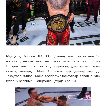
Абу-Дабид болсон UFC 308 тулаанд хагас хөнгөн жин /66
кг/-гийн Дэлхийн аваргын бүсээ гүрж гаралтай Илия
Топурия хамгаалж, нокаутад ордоггүй, удах тусмаа улам
тэвчиж, чангардаг Макс Холловэйг гуравдугаар раундад
нокаутаар яллаа. Макс Холловэйг нокаутаар ялсан анхны
тулаанч болсныг нь онцгойлон дурдаж байна.