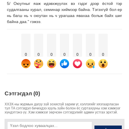
5/ Оюутныг яаж идэвхжүүлэх вэ гэдэг дээр ёстой тэр
судалгааны хурал, семинар хиймээр байна. Тэгэхгүй бол ер
нь багш нь ч оюутан нь ч урагшаа явахаа больж байх шиг
байна даа." гэжээ.
0
0
0
0
0
0
0
Сэтгэгдэл (0)
ХХЗХ-ны журмын дагуу зүй зохисгүй зарим үг, хэллэгийг хязгаарласан
тул ТА сэтгэгдэл бичихдээ хууль зүйн болон ёс суртахууны хэм хэмжээг
хүндэтгэнэ үү. Хэм хэмжээг зөрчсөн сэтгэгдэлийг админ устгах эрхтэй.