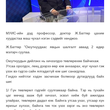
МУИС-ийн дэд профессор, доктор Ж.Баттөр цахим
хуудастаа маш чухал нэгэн сэдвийг хөнджээ.
Ж.Баттөр "Оюутнуудаас явцын шалгалт аваад 2 өдөр
мэлэрч суулаа.
Оюутнуудын дийлэнх нь хичээлдээ төвлөрөхөө байчихаж.
Утсаа оролдох, лекц дээрээ өөр юм анхаарах, юуг чухал гэж
үзэх вэ гэдгээ сайн ялгадаггүй юм шиг санагдлаа.
Гэхдээ нийтлэг хэдэн засчихаж болмоор дутагдлууд байх
шиг.
1/
Гүн төвлөрөл гэдгийг суулгамаар байна. Тэр нь тухайн
цаг мөчид зааж буй хичээл, эсвэл хийж буй ажилдаа
улайрах, төвлөрөх дадал юм. Байнга утсаа ухах, утсаар хүн
ярихыг хүлээх, байнга тик ток үзэх зэрэг нь энэ төвлөрөл