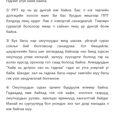
гэдгийг үгүй хийж байна.
2/ PPT ер нь үр дүнгүй юм байна. Бас л нэг төрлийн
дэлгэцийн хоосон маяг. Би бас бусдын жишгээр ППТ
бэлдээд лекц ордог. Лав л нэмэртэй санагдаагүй. Төвлөрч
сураагүй болохоор ямар ч сайхан лекц үр дүнгүй болж
байна.
3/ Бүх багш нар оюутнуудыг жигд шахаж, уйгагүй сурах
соёлыг бий болгомоор санагдлаа. Хэт бөөцийлж,
цэцэрлэгийн багш шиг аялагдаад байхаар нас биед хүрсэн
оюутнууд улам нялцгай, залхуу, хүүхэдлэг болоод тэр нь
ахлах курсэд орохоор гол саад болоод байна. Ахмадуудын
"Хайр нь дотроо хал нь гаднаа" гэдэг их утга учиртай үг
байж. Шахдаг, хал нь гаднаа багш нарыг хамгийн муу багш
гэж үзэх хандлагатай болчихож.
4/ Оюутнуудын сурах орчинг бүрдүүлж өгмөөр байна.
Гадаадад явж байхад гоё гоё кафе, хооллох газрууд,
оюутнуудын уулзах, ярилцах өрөөнүүд хангалттай байдаг.
Манай их сургуулиуд бол үнэндээ энэ тал дээр яанадаа л
юм байгаа шүү.