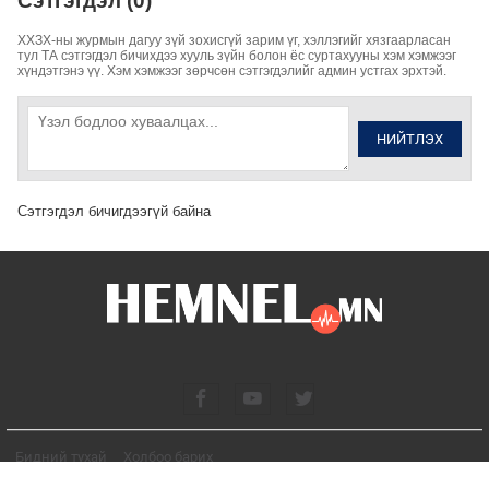
Сэтгэгдэл (0)
ХХЗХ-ны журмын дагуу зүй зохисгүй зарим үг, хэллэгийг хязгаарласан
тул ТА сэтгэгдэл бичихдээ хууль зүйн болон ёс суртахууны хэм хэмжээг
хүндэтгэнэ үү. Хэм хэмжээг зөрчсөн сэтгэгдэлийг админ устгах эрхтэй.
НИЙТЛЭХ
Сэтгэгдэл бичигдээгүй байна
Бидний тухай
Холбоо барих