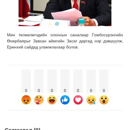
Мөн төлөөлөгчдийн олонхын саналаар Гомбосүрэнгийн
Өнөрбаярыг Завхан аймгийн Засаг даргад нэр дэвшүүлж,
Ерөнхий сайдад уламжлахаар болов.
0
0
0
0
0
0
0