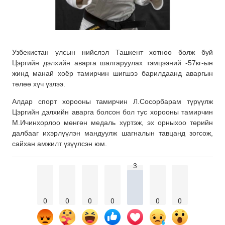
Узбекистан улсын нийслэл Ташкент хотноо болж буй
Цэргийн дэлхийн аварга шалгаруулах тэмцээний -57кг-ын
жинд манай хоёр тамирчин шигшээ барилдаанд аваргын
төлөө хүч үзлээ.
Алдар спорт хорооны тамирчин Л.Сосорбарам
түрүүлж
Цэргийн дэлхийн аварга болсон бол тус хорооны тамирчин
М.Ичинхорлоо мөнгөн медаль хүртэж, эх орныхоо төрийн
далбааг ихэрлүүлэн мандуулж шагналын тавцанд зогсож,
сайхан амжилт үзүүлсэн юм.
3
0
0
0
0
0
0