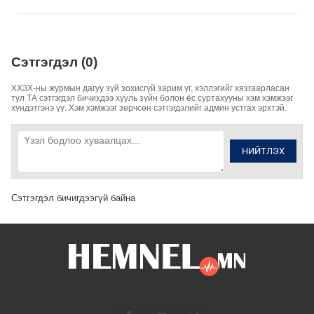
Сэтгэгдэл (0)
ХХЗХ-ны журмын дагуу зүй зохисгүй зарим үг, хэллэгийг хязгаарласан
тул ТА сэтгэгдэл бичихдээ хууль зүйн болон ёс суртахууны хэм хэмжээг
хүндэтгэнэ үү. Хэм хэмжээг зөрчсөн сэтгэгдэлийг админ устгах эрхтэй.
НИЙТЛЭХ
Сэтгэгдэл бичигдээгүй байна