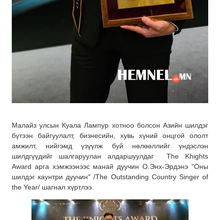
Малайз улсын Куала Лампур хотноо болсон Азийн шилдэг
бүтээн байгуулалт, бизнесийн, хувь хүний онцгой ололт
амжилт, нийгэмд үзүүлж буй нөлөөллийг үндэслэн
шилдгүүдийг шалгаруулан
алдаршуулдаг The Khights
Award арга хэмжээнээс манай дуучин О.Энх-Эрдэнэ "Оны
шилдэг каунтри дуучин" /The
Outstanding Country Singer of
the Year/ шагнал хүртлээ.