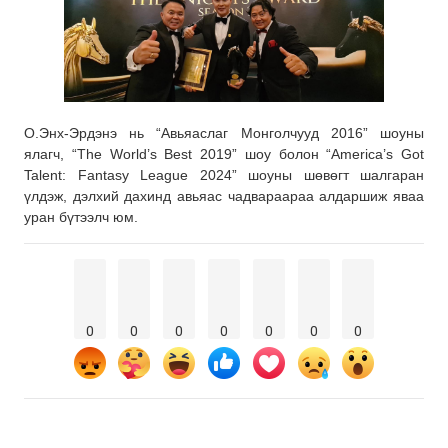
О.Энх-Эрдэнэ нь “Авьяаслаг Монголчууд 2016” шоуны
ялагч, “The World’s Best 2019” шоу болон “America’s Got
Talent: Fantasy League 2024” шоуны шөвөгт шалгаран
үлдэж, дэлхий дахинд авьяас чадвараараа алдаршиж яваа
уран бүтээлч юм.
0
0
0
0
0
0
0