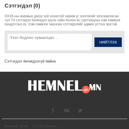
Сэтгэгдэл (0)
ХХЗХ-ны журмын дагуу зүй зохисгүй зарим үг, хэллэгийг хязгаарласан
тул ТА сэтгэгдэл бичихдээ хууль зүйн болон ёс суртахууны хэм хэмжээг
хүндэтгэнэ үү. Хэм хэмжээг зөрчсөн сэтгэгдэлийг админ устгах эрхтэй.
НИЙТЛЭХ
Сэтгэгдэл бичигдээгүй байна
Бидний тухай
Холбоо барих