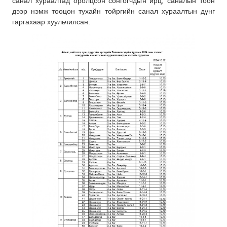
санал хураалтад оролцсон сонгогчдын ирц, саналын тоон
дээр нэмж тооцон тухайн тойргийн санал хураалтын дүнг
гаргахаар хуульчилсан.