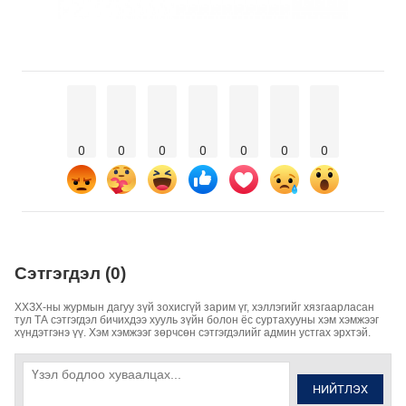
0
0
0
0
0
0
0
Сэтгэгдэл (0)
ХХЗХ-ны журмын дагуу зүй зохисгүй зарим үг, хэллэгийг хязгаарласан
тул ТА сэтгэгдэл бичихдээ хууль зүйн болон ёс суртахууны хэм хэмжээг
хүндэтгэнэ үү. Хэм хэмжээг зөрчсөн сэтгэгдэлийг админ устгах эрхтэй.
НИЙТЛЭХ