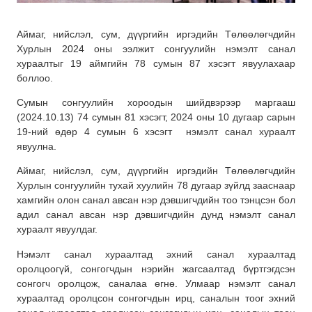
Аймаг, нийслэл, сум, дүүргийн иргэдийн Төлөөлөгчдийн
Хурлын 2024 оны ээлжит сонгуулийн нэмэлт санал
хураалтыг 19 аймгийн 78 сумын 87 хэсэгт явуулахаар
боллоо.
Сумын сонгуулийн хороодын шийдвэрээр маргааш
(2024.10.13) 74 сумын 81 хэсэгт, 2024 оны 10 дугаар сарын
19-ний өдөр 4 сумын 6 хэсэгт нэмэлт санал хураалт
явуулна.
Аймаг, нийслэл, сум, дүүргийн иргэдийн Төлөөлөгчдийн
Хурлын сонгуулийн тухай хуулийн 78 дугаар зүйлд зааснаар
хамгийн олон санал авсан нэр дэвшигчдийн тоо тэнцсэн бол
адил санал авсан нэр дэвшигчдийн дунд нэмэлт санал
хураалт явуулдаг.
Нэмэлт санал хураалтад эхний санал хураалтад
оролцоогүй, сонгогчдын нэрийн жагсаалтад бүртгэгдсэн
сонгогч оролцож, саналаа өгнө. Улмаар нэмэлт санал
хураалтад оролцсон сонгогчдын ирц, саналын тоог эхний