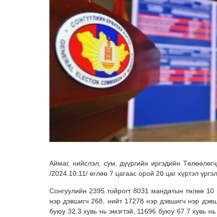
Аймаг, нийслэл, сум, дүүргийн иргэдийн Төлөөлөг
/2024.10.11/ өглөө 7 цагаас орой 20 цаг хүртэл үрг
Сонгуулийн 2395 тойрогт 8031 мандатын төлөө 10 
нэр дэвшигч 268, нийт 17278 нэр дэвшигч нэр дэв
буюу 32.3 хувь нь эмэгтэй, 11696 буюу 67.7 хувь нь