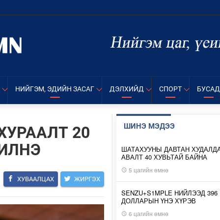
НИЙГЭМ, ЭДИЙН ЗАСАГ
ДЭЛХИЙД
СПОРТ
БУСАД
ШИНЭ МЭДЭЭ
ХУРААЛТ 20
ЖИЛНЭ
ШАТАХУУНЫ ДАВТАН ХУДАЛД
АВАЛТ 40 ХУВЬТАЙ БАЙНА
5 цагийн өмнө
ХУВААЛЦАХ
ЖИРГЭХ
SENZU+S1MPLE НИЙЛЭЭД 396
ДОЛЛАРЫН ҮНЭ ХҮРЭВ
6 цагийн өмнө