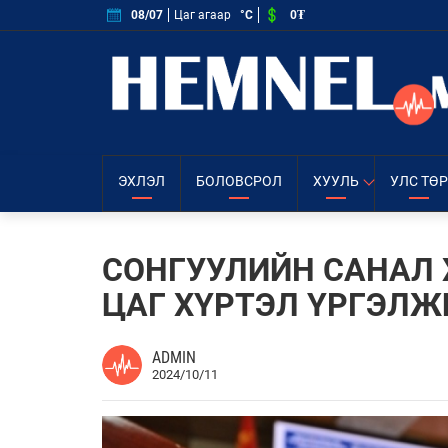
0₮
08/07
Цаг агаар
°C
ЭХЛЭЛ
БОЛОВСРОЛ
ХУУЛЬ
УЛС ТӨР
СОНГУУЛИЙН САНАЛ 
ЦАГ ХҮРТЭЛ ҮРГЭЛ
ADMIN
2024/10/11