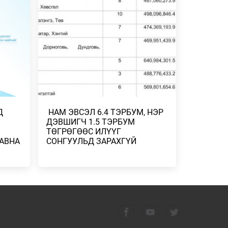
 ХУУЛЬ
НЭМЭЛТ БҮТЭЭГ…
ЛИЙН
2026/07/27
ИНЬ ҮР
439.2 КГ
ЭЭ
Д
​ НАМ ЭВСЭЛ 6.4 ТЭРБУМ, НЭР
ДЭВШИГЧ 1.5 ТЭРБУМ
ТӨГРӨГӨӨС ИЛҮҮГ
 АВНА
СОНГУУЛЬД ЗАРАХГҮЙ
УДАА
ЙН
МГУУДЫН