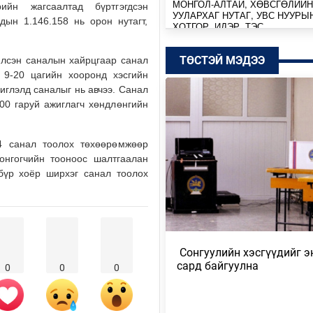
МОНГОЛ-АЛТАЙ, ХӨВСГӨЛИЙН
ийн жагсаалтад бүртгэгдсэн
УУЛАРХАГ НУТАГ, УВС НУУРЫ
дын 1.146.158 нь орон нутагт,
ХОТГОР, ИДЭР, ТЭС,…
9 цагийн өмнө
ТӨСТЭЙ МЭДЭЭ
илсэн саналын хайрцгаар санал
р 9-20 цагийн хооронд хэсгийн
МОНГОЛ-АЛТАЙ, ХӨВСГӨЛИЙН
УУЛАРХАГ НУТАГ, ДОРНОД-
иглэлд саналыг нь авчээ. Санал
ДАРЬГАНГЫН ТАЛ НУТГААР…
00 гаруй ажиглагч хөндлөнгийн
Өчигдөр
4 санал тоолох төхөөрөмжөөр
УИХ-ЫН ДАРГА С.БЯМБАЦОГТ 
Сонгогчийн тооноос шалтгаалан
АЗИЙН ЭРЭГТЭЙЧҮҮДИЙН
ВОЛЕЙБОЛЫН АВАРГА Ш…
 бүр хоёр ширхэг санал тоолох
Өчигдөр
МОНГОЛ УЛС COP17-Д ТАЛ ХЭ
ТӨЛӨВЛӨГӨӨГӨӨ ТАНИЛЦУУ
​ Сонгуулийн хэсгүүдийг э
Өчигдөр
сард байгуулна
0
0
0
НИЙТИЙН АЛБАН ТУШААЛТНЫ
БУС ХӨРӨНГИЙГ ХУРААХ ХУУ
ТӨСЛИЙГ ЗАС…