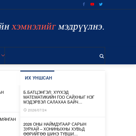
ИХ УНШСАН
АН
Б.БАТЦЭНГЭЛ: ХҮҮХЭД
МАТЕМАТИКИЙН ГОО САЙХНЫГ НЭГ
МЭДЭРВЭЛ САЛАХАА БАЙЧ…
2026/07/24
 МЯНГАН
2026 ОНЫ НАЙМДУГААР САРЫН
ЗУРХАЙ – ХОНИНЫХНЫ ХУВЬД
ӨӨРИЙГӨӨ ШИНЭ ТҮВШИ…