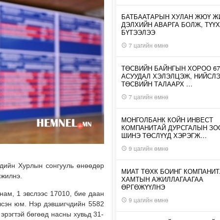
БАТБААТАРЫН ХУЛАН ЖЮҮ Ж
ДЭЛХИЙН АВАРГА БОЛЖ, ТҮҮХ
БҮТЭЭЛЭЭ
7 цагийн өмнө
ТӨСВИЙН БАЙНГЫН ХОРОО 67
АСУУДАЛ ХЭЛЭЛЦЭЖ, НИЙСЛ
ТӨСВИЙН ТАЛААРХ …
7 цагийн өмнө
МОНГОЛБАНК КОЙН ИНВЕСТ
КОМПАНИТАЙ ДУРСГАЛЫН З
ШИНЭ ТӨСЛҮҮД ХЭРЭГЖ…
9 цагийн өмнө
чдийн Хурлын сонгууль өнөөдөр
МИАТ ТӨХК БОИНГ КОМПАНИТ
элжилнэ.
ХАМТЫН АЖИЛЛАГААГАА
ӨРГӨЖҮҮЛНЭ
нам, 1 эвслээс 17010, бие даан
9 цагийн өмнө
шсэн юм. Нэр дэвшигчдийн 5582
 эрэгтэй бөгөөд насны хувьд 31-