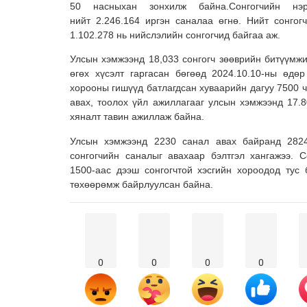
50 насныхан зонхилж байна.Сонгогчийн нэр
нийт 2.246.164 иргэн саналаа өгнө. Нийт сонгогч
1.102.278 нь нийслэлийн сонгогчид байгаа аж.
Улсын хэмжээнд 18,033 сонгогч зөөврийн битүүмж
өгөх хүсэлт гаргасан бөгөөд 2024.10.10-ны өдө
хорооны гишүүд батлагдсан хуваарийн дагуу 7500 ч
авах, тоолох үйл ажиллагааг улсын хэмжээнд 17.8
хяналт тавин ажиллаж байна.
Улсын хэмжээнд 2230 санал авах байранд 282
сонгогчийн саналыг авахаар бэлтгэл хангажээ. 
1500-аас дээш сонгогчтой хэсгийн хороодод тус
төхөөрөмж байрлуулсан байна.
0
0
0
0