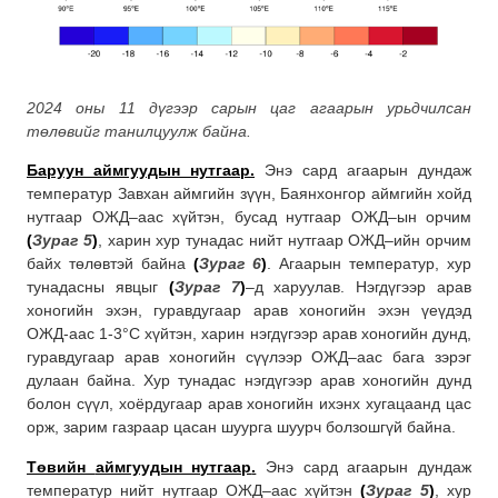
2024 оны 11 дүгээр сарын цаг агаарын урьдчилсан
төлөвийг танилцуулж байна.
Баруун аймгуудын нутгаар.
Энэ сард агаарын дундаж
температур Завхан аймгийн зүүн, Баянхонгор аймгийн хойд
нутгаар ОЖД–аас хүйтэн, бусад нутгаар ОЖД–ын орчим
(
Зураг 5
)
, харин хур тунадас нийт нутгаар ОЖД–ийн орчим
байх төлөвтэй байна
(
Зураг 6
)
. Агаарын температур, хур
тунадасны явцыг
(
Зураг 7
)
–д харуулав. Нэгдүгээр арав
хоногийн эхэн, гуравдугаар арав хоногийн эхэн үеүдэд
ОЖД-аас 1-3°С хүйтэн, харин нэгдүгээр арав хоногийн дунд,
гуравдугаар арав хоногийн сүүлээр ОЖД–аас бага зэрэг
дулаан байна. Хур тунадас нэгдүгээр арав хоногийн дунд
болон сүүл, хоёрдугаар арав хоногийн ихэнх хугацаанд цас
орж, зарим газраар цасан шуурга шуурч болзошгүй байна.
Төвийн
аймгуудын нутгаар
.
Энэ сард агаарын дундаж
температур нийт нутгаар ОЖД–аас хүйтэн
(
Зураг 5
)
, хур