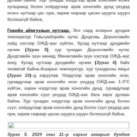
дулаан байна. Хур тунадас нэгдүгээр арав хоногийн ихэнх
хугацаанд болон хоёрдугаар арав хоногийн дунд үеүдэд
ихэнх нутгаар цас орж, зарим газраар цасан шуурга шуурч
болзошгүй байна.
Говийн
аймгуудын нутгаар
.
Энэ сард агаарын дундаж
температур Говьсүмбэрийн нутаг, Дундговь, Дорноговийн
хойд хэсгээр ОЖД–аас хүйтэн, бусад нутгаар дунджийн
орчим
(
Зураг 5
)
, хур тунадас Дорноговийн нутаг,
Дундговийн зүүн өмнөд, Өмнөговийн зүүн хэсгээр ОЖД–аас
ахиу, бусад нутгаар дунджийн орчим
(
Зураг 6
)
байх
төлөвтэй байна.Агаарын температур, хур тунадасны явцыг
(
Зураг 10
)
–д харуулав. Нэгдүгээр арав хоногийн эхэн,
гуравдугаар арав хоногийн эхэн үеүдэд ОЖД-аас 1-3°С
хүйтэн, харин нэгдүгээр арав хоногийн дунд, гуравдугаар
арав хоногийн сүүл үеүдэд ОЖД–аас бага зэрэг дулаан
байна. Хур тунадас нэгдүгээр арав хоногийн дунд болон
сүүл, хоёрдугаар арав хоногийн дунд болон сүүл үеүдэд цас
орж, зарим газраар цасан шуурга шуурч болзошгүй байна.
Зураг 5. 2024 оны 11–р сарын агаарын дундаж