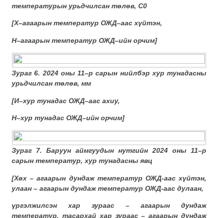
температурын урьдчилсан төлөв, С
0
[
Х–агаарын температур ОЖД–аас хүйтэн
,
Н–агаарын температур ОЖД–ийн орчим]
Зураг 6. 2024 оны 11–р сарын нийлбэр хур тунадасны
урьдчилсан төлөв, мм
[
И–хур тунадас ОЖД–аас ахиу,
Н–хур тунадас ОЖД–ийн орчим]
Зураг 7. Баруун аймгуудын нутгийн 2024 оны 11–р
сарын температур, хур тунадасны явц
[
Хөх – агаарын дундаж температур ОЖД-аас хүйтэн
,
улаан – агаарын дундаж температур ОЖД-аас дулаан
,
үргэлжилсэн хар зураас – агаарын дундаж
температур, тасархай хар зураас – агаарын дундаж