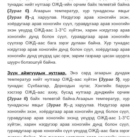
тунадас нийт нутгаар ОЖД–ийн орчим байх төлөвтэй байна
(
Зураг 6
)
. Агаарын температур, хур тунадасны явцыг
(
Зураг 8
)
–д харуулав. Нэгдүгээр арав хоногийн эхэн,
хоёрдугаар арав хоногийн сүүл, гуравдугаар арав хоногийн
эхэн үеүдэд ОЖД-аас 1-3°С хүйтэн, харин нэгдүгээр арав
хоногийн дунд болон сүүл, гуравдугаар арав хоногийн
сүүлээр ОЖД–аас бага зэрэг дулаан байна. Хур тунадас
нэгдүгээр арав хоногийн дунд болон сүүл, хоёрдугаар арав
хоногийн дунд үеүдэд цас орж, зарим газраар цасан шуурга
шуурч болзошгүй байна.
Зүүн
аймгуудын нутгаар
.
Энэ сард агаарын дундаж
температур нийт нутгаар ОЖД–аас хүйтэн
(
Зураг 5
)
, хур
тунадас Сүхбаатар, Дорнодын нутаг, Хэнтийн баруун
хэсгээр ОЖД–аас ахиу, бусад нутгаар дунджийн орчим
(
Зураг 6
)
байх төлөвтэй байна.Агаарын температур, хур
тунадасны явцыг (
Зураг 9
)–д харуулав. Нэгдүгээр арав
хоногийн эхэн, хоёрдугаар арав хоногийн дунд болон сүүл,
гуравдугаар арав хоногийн эхэнд үеүдэд ОЖД-аас 1-3°С
хүйтэн, харин нэгдүгээр арав хоногийн дунд болон сүүл,
гуравдугаар арав хоногийн сүүл үеүдэд ОЖД–аас бага зэрэг