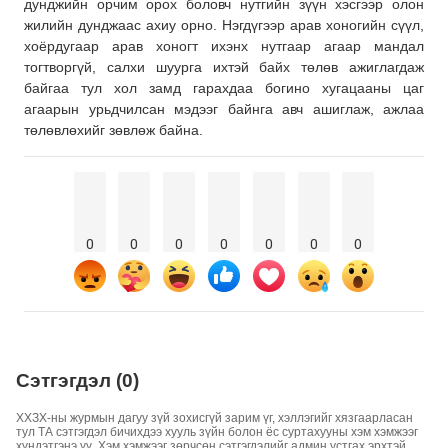
дунджийн орчим орох боловч нутгийн зүүн хэсгээр олон
жилийн дунджаас ахиу орно. Нэгдүгээр арав хоногийн сүүл,
хоёрдугаар арав хоногт ихэнх нутгаар агаар мандал
тогтворгүй, салхи шуурга ихтэй байх төлөв ажиглагдаж
байгаа тул хол замд гарахдаа богино хугацааны цаг
агаарын урьдчилсан мэдээг байнга авч ашиглаж, ажлаа
төлөвлөхийг зөвлөж байна.
0
0
0
0
0
0
0
Сэтгэгдэл (0)
ХХЗХ-ны журмын дагуу зүй зохисгүй зарим үг, хэллэгийг хязгаарласан
тул ТА сэтгэгдэл бичихдээ хууль зүйн болон ёс суртахууны хэм хэмжээг
хүндэтгэнэ үү. Хэм хэмжээг зөрчсөн сэтгэгдэлийг админ устгах эрхтэй.