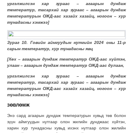
үргэлжилсэн хар зураас – агаарын дундаж
температур, тасархай хар зураас – агаарын дундаж
температурын ОЖД-аас хазайх хазайц,
ногоон – хур
тунадасны хэмжээ
]
Зураг 10. Говийн аймгуудын нутгийн 2024 оны 11-р
сарын температур, хур тунадасны явц
[
Хөх – агаарын дундаж температур ОЖД-аас хүйтэн
,
улаан – агаарын дундаж температур ОЖД-аас дулаан
,
үргэлжилсэн хар зураас – агаарын дундаж
температур, тасархай хар зураас – агаарын дундаж
температурын ОЖД-аас хазайх хазайц,
ногоон – хур
тунадасны хэмжээ
]
ЗӨВЛӨМЖ
Энэ сард агаарын дундаж температурын хувьд төв болон
зүүн аймгуудын нутгаар олон жилийн дунджаас хүйтэн,
харин хур тунадасны хувьд ихэнх нутгаар олон жилийн