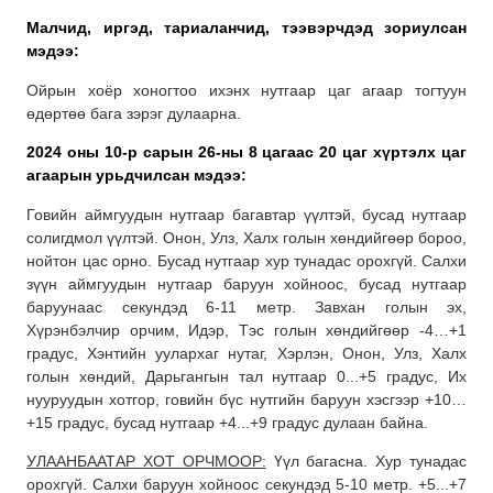
Малчид, иргэд, тариаланчид, тээвэрчдэд зориулсан
мэдээ:
Ойрын хоёр хоногтоо ихэнх нутгаар цаг агаар тогтуун
өдөртөө бага зэрэг дулаарна.
2024 оны 10-р сарын 26-ны 8 цагаас 20 цаг хүртэлх
цаг
агаарын урьдчилсан мэдээ:
Говийн аймгуудын нутгаар багавтар үүлтэй, бусад нутгаар
солигдмол үүлтэй. Онон, Улз, Халх голын хөндийгөөр бороо,
нойтон цас орно. Бусад нутгаар хур тунадас орохгүй. Салхи
зүүн аймгуудын нутгаар баруун хойноос, бусад нутгаар
баруунаас секундэд 6-11 метр. Завхан голын эх,
Хүрэнбэлчир орчим, Идэр, Тэс голын хөндийгөөр -4…+1
градус, Хэнтийн уулархаг нутаг, Хэрлэн, Онон, Улз, Халх
голын хөндий, Дарьгангын тал нутгаар 0...+5 градус, Их
нууруудын хотгор, говийн бүс нутгийн баруун хэсгээр +10…
+15 градус, бусад нутгаар +4...+9 градус дулаан байна.
УЛААНБААТАР ХОТ ОРЧМООР:
Үүл багасна. Хур тунадас
орохгүй. Салхи баруун хойноос секундэд 5-10 метр. +5...+7