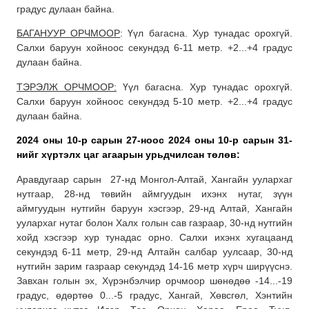
градус дулаан байна.
БАГАНУУР ОРЧМООР
: Үүл багасна. Хур тунадас орохгүй.
Салхи баруун хойноос секундэд 6-11 метр. +2...+4 градус
дулаан байна.
ТЭРЭЛЖ ОРЧМООР:
Үүл багасна. Хур тунадас орохгүй.
Салхи баруун хойноос секундэд 5-10 метр. +2...+4 градус
дулаан байна.
2024 оны 10-р сарын 27-ноос 2024 оны 10-р сарын 31-
нийг хүртэлх
цаг агаарын урьдчилсан төлөв:
Аравдугаар сарын 27-нд Монгол-Алтай, Хангайн уулархаг
нутгаар, 28-нд төвийн аймгуудын ихэнх нутаг, зүүн
аймгуудын нутгийн баруун хэсгээр, 29-нд Алтай, Хангайн
уулархаг нутаг болон Халх голын сав газраар, 30-нд нутгийн
хойд хэсгээр хур тунадас орно. Салхи ихэнх хугацаанд
секундэд 6-11 метр, 29-нд Алтайн салбар уулсаар, 30-нд
нутгийн зарим газраар секундэд 14-16 метр хүрч ширүүснэ.
Завхан голын эх, Хүрэнбэлчир орчмоор шөнөдөө -14...-19
градус, өдөртөө 0...-5 градус, Хангай, Хөвсгөл, Хэнтийн