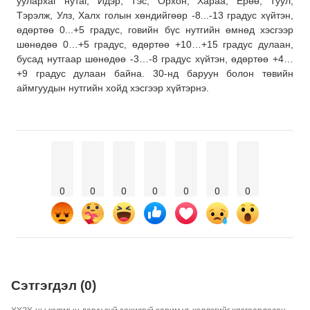
уулархаг нутаг, Идэр, Тэс, Орхон, Хараа, Ерөө, Туул,
Тэрэлж, Улз, Халх голын хөндийгөөр -8...-13 градус хүйтэн,
өдөртөө 0...+5 градус, говийн бүс нутгийн өмнөд хэсгээр
шөнөдөө 0…+5 градус, өдөртөө +10…+15 градус дулаан,
бусад нутгаар шөнөдөө -3…-8 градус хүйтэн, өдөртөө +4…
+9 градус дулаан байна. 30-нд баруун болон төвийн
аймгуудын нутгийн хойд хэсгээр хүйтэрнэ.
0
0
0
0
0
0
0
Сэтгэгдэл (0)