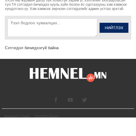
ХХЗХ-ны журмын дагуу зүй зохисгүй зарим үг, хэллэгийг хязгаарласан
тул ТА сэтгэгдэл бичихдээ хууль зүйн болон ёс суртахууны хэм хэмжээг
хүндэтгэнэ үү. Хэм хэмжээг зөрчсөн сэтгэгдэлийг админ устгах эрхтэй.
НИЙТЛЭХ
Сэтгэгдэл бичигдээгүй байна
Бидний тухай
Холбоо барих
© 2026. Бүх эрх хуулиар хамгаалагдсан.