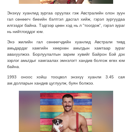
Энэхүү хуанлид зургаа оруулах гэж Австралийн олон зуун
гал сөнөөгч биеийн бэлтгэл
дасгал хийж, гэрэл зургуудаа
илгээдэг байна. Тэдгээр цөөн хэд нь л “тоогдож”, гэрэл зураг
нь нийтлэгддэг юм.
Энэ жилийн гал сөнөөгчдийн хуанлид Австрали тивд
амьдардаг хамгийн хөөрхөн амьтдын хамтаар зураг
авахуулжээ. Борлуулалтын зарим хувийг Байрон Бэй дэх
зэрлэг амьтдыг хамгаалах эмнэлэгт хандив болгож өгөх юм
байна.
1993 оноос хойш тооцвол энэхүү хуанли 3.45 сая
ам.долларын хандив цуглуулж, буян болжээ.