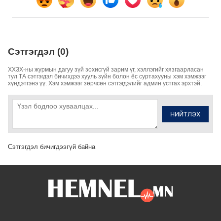
Сэтгэгдэл (0)
ХХЗХ-ны журмын дагуу зүй зохисгүй зарим үг, хэллэгийг хязгаарласан
тул ТА сэтгэгдэл бичихдээ хууль зүйн болон ёс суртахууны хэм хэмжээг
хүндэтгэнэ үү. Хэм хэмжээг зөрчсөн сэтгэгдэлийг админ устгах эрхтэй.
НИЙТЛЭХ
Сэтгэгдэл бичигдээгүй байна