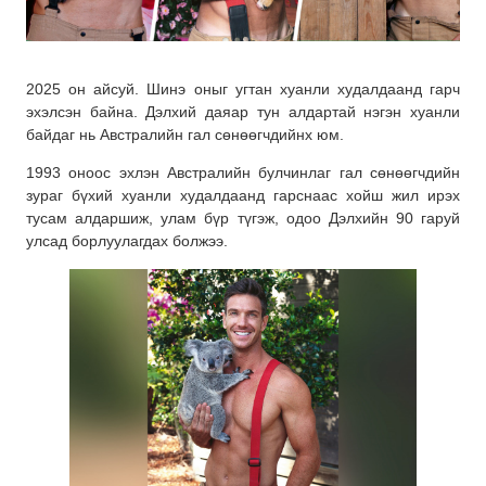
2025 он айсуй. Шинэ оныг угтан хуанли худалдаанд гарч
эхэлсэн байна. Дэлхий даяар тун алдартай нэгэн хуанли
байдаг нь Австралийн гал сөнөөгчдийнх юм.
1993 оноос эхлэн Австралийн булчинлаг гал сөнөөгчдийн
зураг бүхий хуанли худалдаанд гарснаас хойш жил ирэх
тусам алдаршиж, улам бүр түгэж, одоо Дэлхийн 90 гаруй
улсад борлуулагдах болжээ.