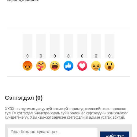
0
0
0
0
0
0
0
Сэтгэгдэл (0)
ХХЗХ-ны журмын дагуу зүй зохисгүй зарим үг, хэллэгийг хязгаарласан
тул ТА сэтгэгдэл бичихдээ хууль зүйн болон ёс суртахууны хэм хэмжээг
хүндэтгэнэ үү. Хэм хэмжээг зөрчсөн сэтгэгдэлийг админ устгах эрхтэй.
НИЙТЛЭХ