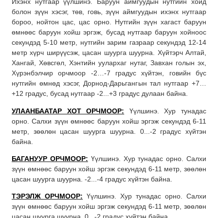
Ихэнх нутгаар үүлшинэ. Баруун аймгуудын нутгийн хойд
болон зүүн хэсэг, төв, говь, зүүн аймгуудын ихэнх нутгаар
бороо, нойтон цас, цас орно. Нутгийн зүүн хагаст баруун
өмнөөс баруун хойш эргэж, бусад нутгаар баруун хойноос
секундэд 5-10 метр, нутгийн зарим газраар секундэд 12-14
метр хүрч ширүүсэж, цасан шуурга шуурна. Хүйтэрч Алтай,
Хангай, Хөвсгөл, Хэнтийн уулархаг нутаг, Завхан голын эх,
Хүрэнбэлчир орчмоор -2…-7 градус хүйтэн, говийн бүс
нутгийн өмнөд хэсэг, Дорнод-Дарьгангын тал нутгаар +7…
+12 градус, бусад нутгаар -2...+3 градус дулаан байна.
УЛААНБААТАР ХОТ ОРЧМООР:
Үүлшинэ. Хур тунадас
орно. Салхи зүүн өмнөөс баруун хойш эргэж секундэд 6-11
метр, зөөлөн цасан шуурга шуурна. 0...-2 градус хүйтэн
байна.
БАГАНУУР ОРЧМООР:
Үүлшинэ. Хур тунадас орно. Салхи
зүүн өмнөөс баруун хойш эргэж секундэд 6-11 метр, зөөлөн
цасан шуурга шуурна. -2...-4 градус хүйтэн байна.
ТЭРЭЛЖ ОРЧМООР:
Үүлшинэ. Хур тунадас орно. Салхи
зүүн өмнөөс баруун хойш эргэж секундэд 6-11 метр, зөөлөн
цасан шуурга шуурна. 0...-2 градус хүйтэн байна.