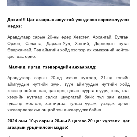
Дохио!!! Цаг агаарын аюултай үзэгдлээс сэрэмжлүүлэх
мэдээ:
Аравдугаар сарын 20-ны өдөр Хөвсгөл, Архангай, Булган,
Орхон, Сэлэнгэ, Дархан-Уул, Хэнтий, Дорнодын нутаг,
Өвөрхангай, Төв аймгийн хойд хэсгээр их хэмжээний нойтон
цас, цас орно.
Малчид, иргэд, тээвэрчдийн анхааралд:
Аравдугаар сарын 20-нд ихэнх нутгаар, 21-нд төвийн
аймгуудын нутгийн зүүн, зүүн аймгуудын нутгийн хойд
хэсгээр нойтон цас, цас орж, цасан шуурга шуурч, говь, тал,
хээрийн нутгаар салхи шуургатай байх тул зам даваа
гүвээнд мөстөлт, халтиргаа, гулгаа үүсэж, үзэгдэх орчин
хязгаарлагдахыг онцгойлон анхааруулж байна.
2024 оны 10-р сарын 20-ны 8 цагаас 20 цаг хүртэлх
цаг
агаарын урьдчилсан мэдээ: