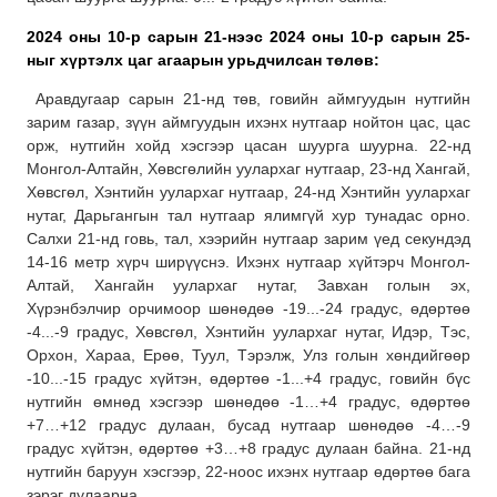
2024 оны 10-р сарын 21-нээс 2024 оны 10-р сарын 25-
ныг хүртэлх
цаг агаарын урьдчилсан төлөв:
Аравдугаар сарын 21-нд төв, говийн аймгуудын нутгийн
зарим газар, зүүн аймгуудын ихэнх нутгаар нойтон цас, цас
орж, нутгийн хойд хэсгээр цасан шуурга шуурна. 22-нд
Монгол-Алтайн, Хөвсгөлийн уулархаг нутгаар, 23-нд Хангай,
Хөвсгөл, Хэнтийн уулархаг нутгаар, 24-нд Хэнтийн уулархаг
нутаг, Дарьгангын тал нутгаар ялимгүй хур тунадас орно.
Салхи 21-нд говь, тал, хээрийн нутгаар зарим үед секундэд
14-16 метр хүрч ширүүснэ. Ихэнх нутгаар хүйтэрч Монгол-
Алтай, Хангайн уулархаг нутаг, Завхан голын эх,
Хүрэнбэлчир орчимоор шөнөдөө -19...-24 градус, өдөртөө
-4...-9 градус, Хөвсгөл, Хэнтийн уулархаг нутаг, Идэр, Тэс,
Орхон, Хараа, Ерөө, Туул, Тэрэлж, Улз голын хөндийгөөр
-10...-15 градус хүйтэн, өдөртөө -1...+4 градус, говийн бүс
нутгийн өмнөд хэсгээр шөнөдөө -1…+4 градус, өдөртөө
+7…+12 градус дулаан, бусад нутгаар шөнөдөө -4…-9
градус хүйтэн, өдөртөө +3…+8 градус дулаан байна. 21-нд
нутгийн баруун хэсгээр, 22-ноос ихэнх нутгаар өдөртөө бага
зэрэг дулаарна.