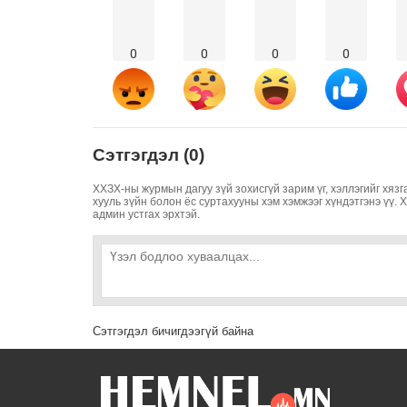
0
0
0
0
Сэтгэгдэл (0)
ХХЗХ-ны журмын дагуу зүй зохисгүй зарим үг, хэллэгийг хязг
хууль зүйн болон ёс суртахууны хэм хэмжээг хүндэтгэнэ үү. 
админ устгах эрхтэй.
Сэтгэгдэл бичигдээгүй байна