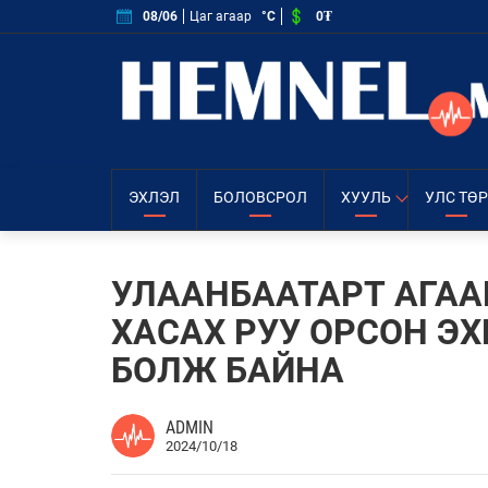
0₮
08/06
Цаг агаар
°C
ЭХЛЭЛ
БОЛОВСРОЛ
ХУУЛЬ
УЛС ТӨР
УЛААНБААТАРТ АГА
ХАСАХ РУУ ОРСОН Э
БОЛЖ БАЙНА
ADMIN
2024/10/18