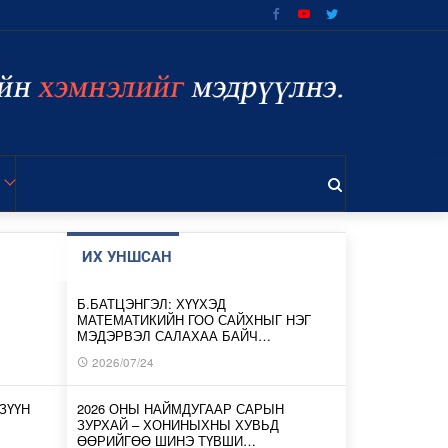
ИХ УНШСАН
Б.БАТЦЭНГЭЛ: ХҮҮХЭД
МАТЕМАТИКИЙН ГОО САЙХНЫГ НЭГ
МЭДЭРВЭЛ САЛАХАА БАЙЧ…
2026/07/24
ЗҮҮН
2026 ОНЫ НАЙМДУГААР САРЫН
ЗУРХАЙ – ХОНИНЫХНЫ ХУВЬД
ӨӨРИЙГӨӨ ШИНЭ ТҮВШИ…