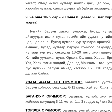
хагаст, 20-нд ихэнх нутгаар нойтон цас, цас орж, 
хээрийн нутгаар салхи шуургатай байхыг анхааруул
2024 оны 10-р сарын 18-ны 8 цагаас 20 цаг хү
мэдээ:
Нутгийн баруун хагаст үүлэрхэг, бусад нутга
аймгуудын ихэнх нутаг, төвийн аймгуудын нутгий
цас, цас орно. Бусад нутгаар хур тунадас орохгүй.
өмнөөс, бусад нутгаар баруун хойноос секундэд
нутгаар түр зуур секундэд 18-20 метр хүрч ширүү
Хэнтийн уулархаг нутаг, Орхон, Сэлэнгэ, Хараа, Ер
Улз, Халх голын хөндий, Дорнод-Монголын тал нутг
бүс нутгийн баруун өмнөд хэсгээр +5…+10 градус
дулаан байна.
УЛААНБААТАР ХОТ ОРЧМООР:
Багавтар үүлтэй
баруун хойноос секундэд 6-11 метр. Хүйтэрч 0...-2 г
БАГАНУУР ОРЧМООР:
Багавтар үүлтэй, хур ту
хойноос секундэд 6-11 метр. -1...-3 градус хүйтэн б
ТЭРЭЛЖ ОРЧМООР:
Багавтар үүлтэй, хур тунадас