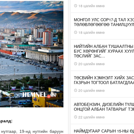
18 цагийн өмнө
МОНГОЛ УЛС COP17-Д ТАЛ ХЭ
ТӨЛӨВЛӨГӨӨГӨӨ ТАНИЛЦУУ
18 цагийн өмнө
НИЙТИЙН АЛБАН ТУШААЛТНЫ
БУС ХӨРӨНГИЙГ ХУРААХ ХУУ
ТӨСЛИЙГ ЗАС…
20 цагийн өмнө
ТӨСВИЙН ХЭМНЭЛТ ХИЙХ ЗАС
ГАЗРЫН ТОГТООЛ БАТЛАГДЛА
20 цагийн өмнө
АВТОБЕНЗИН, ДИЗЕЛИЙН ТҮЛ
ОНЦГОЙ АЛБАН ТАТВАРЫГ ТЭ
22 цагийн өмнө
аралд:
НАЙМДУГААР САРЫН 15-НЫ 
нутгаар, 19-нд нутгийн баруун