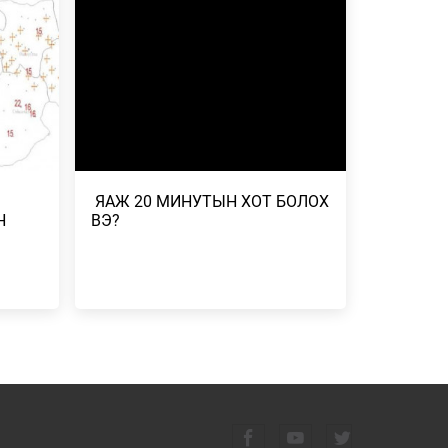
ГААНТАЙ
2026/07/23
-
ДУГААР
СГӨЛ,
​ ЯАЖ 20 МИНУТЫН ХОТ БОЛОХ
 БОРОО,
Н
ВЭ?
Н
ЭЛЧ
Н
 ҮР