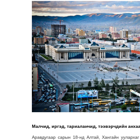
Малчид, иргэд, тариаланчид, тээвэрчдийн анха
Аравдугаар сарын 18-нд Алтай, Хангайн уулархаг 