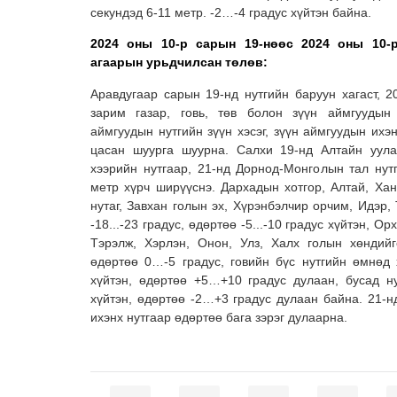
секундэд 6-11 метр. -2…-4 градус хүйтэн байна.
2024 оны 10-р сарын 19-нөөс 2024 оны 10-
агаарын урьдчилсан төлөв:
Аравдугаар сарын 19-нд нутгийн баруун хагаст, 2
зарим газар, говь, төв болон зүүн аймгуудын 
аймгуудын нутгийн зүүн хэсэг, зүүн аймгуудын ихэн
цасан шуурга шуурна. Салхи 19-нд Алтайн уулар
хээрийн нутгаар, 21-нд Дорнод-Монголын тал нут
метр хүрч ширүүснэ. Дархадын хотгор, Алтай, Хан
нутаг, Завхан голын эх, Хүрэнбэлчир орчим, Идэр
-18...-23 градус, өдөртөө -5...-10 градус хүйтэн, Ор
Тэрэлж, Хэрлэн, Онон, Улз, Халх голын хөндий
өдөртөө 0…-5 градус, говийн бүс нутгийн өмнөд
хүйтэн, өдөртөө +5…+10 градус дулаан, бусад н
хүйтэн, өдөртөө -2…+3 градус дулаан байна. 21-нд
ихэнх нутгаар өдөртөө бага зэрэг дулаарна.