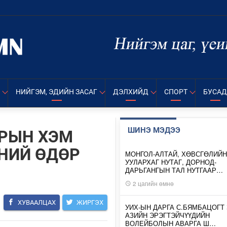
НИЙГЭМ, ЭДИЙН ЗАСАГ
ДЭЛХИЙД
СПОРТ
БУСАД
ШИНЭ МЭДЭЭ
АРЫН ХЭМ
ХНИЙ ӨДӨР
МОНГОЛ-АЛТАЙ, ХӨВСГӨЛИЙН
УУЛАРХАГ НУТАГ, ДОРНОД-
ДАРЬГАНГЫН ТАЛ НУТГААР…
2 цагийн өмнө
ХУВААЛЦАХ
ЖИРГЭХ
УИХ-ЫН ДАРГА С.БЯМБАЦОГТ 
АЗИЙН ЭРЭГТЭЙЧҮҮДИЙН
ВОЛЕЙБОЛЫН АВАРГА Ш…