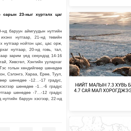
УИХ-ЫН АСУУЛГЫН ЦАГИЙГ 3 
ЗОХИОН БАЙГУУЛЖ, ГИШҮҮДИ
р сарын 23-ныг хүртэлх
цаг
АСУУЛТЫГ ЕРӨН…
2026/08/04
0-нд баруун аймгуудын нутгийн
ихэнх нутгаар, 21-нд төвийн
БАРУУН, ТӨВ, ГОВЬ, ЗҮҮН АЙ
х нутгаар нойтон цас, цас орж,
НУТГИЙН ЗАРИМ ГАЗРААР ДУУ
хаг нутгаар, 20-нд говь, тал,
ЦАХИЛГААНТ…
гаар зарим үед секундэд 14-16
2026/08/04
гай, Хөвсгөл, Хэнтийн уулархаг
, Тэс голын хөндийгөөр шөнөдөө
НАЙМДУГААР САРЫН 1,2-НД Н
хон, Сэлэнгэ, Хараа, Ерөө, Туул,
ВАГОН БУЮУ 5160 ТОНН ШАТА
гөөр шөнөдөө -12…-17 градус,
ОРЖ ИРЖЭ…
​ НИЙТ МАЛЫН 7.3 ХУВЬ 
 хэсгээр шөнөдөө -1…-6 градус
2026/08/03
4.7 САЯ МАЛ ХОРОГДЖЭ
утгаар шөнөдөө -7…-12 градус
 нутгийн баруун хэсгээр, 22-нд
ХӨВСГӨЛ НУУРЫН ЛУСЫГ ТА
ТӨРИЙН ТАХИЛГЫН ЁСЛОЛ Б
2026/08/03
ХАНГАЙ, ХӨВСГӨЛИЙН УУЛАР