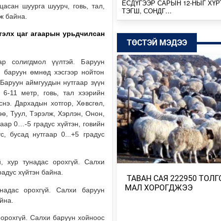
ЕСДҮГЭЭР САРЫН 12-НЫГ ХҮР
цасан шуурга шуурч, говь, тал,
ТЭГШ, СОНДГ…
ж байна.
Өчигдөр
ртэлх
цаг агаарын урьдчилсан
ТӨСТЭЙ МЭДЭЭ
ТӨВ, ГОВЬ, ЗҮҮН АЙМГУУДЫН
ЗАРИМ ГАЗРААР ДУУ ЦАХИЛГ
ар солигдмол үүлтэй. Баруун
ААДАР…
н баруун өмнөд хэсгээр нойтон
Өчигдөр
 Баруун аймгуудын нутгаар зүүн
 6-11 метр, говь, тал хээрийн
НИЙТИЙН АЛБАН ТУШААЛТНЫ
снэ. Дархадын хотгор, Хөвсгөл,
БУС ХӨРӨНГИЙГ ХУРААХ ХУУ
өө, Туул, Тэрэлж, Хэрлэн, Онон,
ТӨСӨЛ БОЛОВ…
аар 0…-5 градус хүйтэн, говийн
2026/08/04
, бусад нутгаар 0...+5 градус
ЭХ БАЙГАЛЬ, ГАЗАР ШОРОО М
ШИМИЙГ НЬ ХҮРТЭХ КОП17
, хур тунадас орохгүй. Салхи
2026/08/04
радус хүйтэн байна.
​ ТАВАН САЯ 222950 ТОЛГ
МАЛ ХОРОГДЖЭЭ
надас орохгүй. Салхи баруун
МОНГОЛБАНК 7 ДУГААР САРД 1
айна.
ҮНЭТ МЕТАЛЛ ХУДАЛДАН АВЧ
2026/08/04
 орохгүй. Салхи баруун хойноос