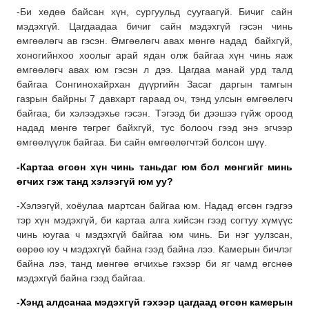
-Би хөдөө байсан хүн, сургуульд суугаагүй. Бичиг сайн
мэдэхгүй. Цагдаадаа бичиг сайн мэдэхгүй гэсэн чинь
өмгөөлөгч ав гэсэн. Өмгөөлөгч авах мөнгө надад байхгүй,
хоногийнхоо хоолыг арай ядан олж байгаа хүн чинь яаж
өмгөөлөгч авах юм гэсэн л дээ. Цагдаа манай урд талд
байгаа Сонгинохайрхан дүүргийн Засаг даргын тамгын
газрын байрны 7 давхарт гараад оч, тэнд улсын өмгөөлөгч
байгаа, би хэлээдэхье гэсэн. Тэгээд би дээшээ гүйж ороод
надад мөнгө төгрөг байхгүй, тус болооч гээд энэ эгчээр
өмгөөлүүлж байгаа. Би сайн өмгөөлөгчтэй болсон шүү.
-Картаа өгсөн хүн чинь таньдаг юм бол мөнгийг минь
өгчих гэж танд хэлээгүй юм уу?
-Хэлээгүй, хоёулаа мартсан байгаа юм. Надад өгсөн гэдгээ
тэр хүн мэдэхгүй, би картаа алга хийсэн гээд согтуу хүмүүс
чинь юугаа ч мэдэхгүй байгаа юм чинь. Би нэг уулзсан,
өөрөө юу ч мэдэхгүй байна гээд байна лээ. Камерын бичлэг
байна лээ, танд мөнгөө өгчихье гэхээр би яг чамд өгснөө
мэдэхгүй байна гээд байгаа.
-Хэнд алдсанаа мэдэхгүй гэхээр цагдаад өгсөн камерын