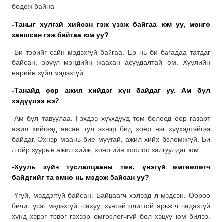
бодож байна
-Таныг хулгай хийсэн гэж үзэж байгаа юм уу, мөнгө
завшсан гэж байгаа юм уу?
-Би тэрийг сайн мэдэхгүй байгаа. Ер нь би багадаа татдаг
байсан, эрүүл мэндийн жаахан асуудалтай юм. Хуулийн
нарийн зүйл мэдэхгүй.
-Танайд өөр ажил хийдэг хүн байдаг уу. Ам бүл
хэдүүлээ вэ?
-Ам бүл тавуулаа. Гэхдээ хүүхдүүд том болоод өөр газарт
ажил хийгээд явсан тул эхнэр бид хоёр нэг хүүхэдтэйгээ
байдаг. Эхнэр маань бие муутай, ажил хийх боломжгүй. Би
л ойр зуурын ажил хийж, хоногийн хоолоо залгуулдаг юм.
-Хууль зүйн туслалцааны төв, үнэгүй өмгөөлөгч
байдгийг та өмнө нь мэдэж байсан уу?
-Үгүй, мэддэггүй байсан. Байцаагч хэлээд л мэдсэн. Өөрөө
бичиг үсэг мэдэхгүй шахуу, хүнтэй олигтой ярьж ч чадахгүй
хүнд хэрэг төвөг гэхээр өмгөөлөгчгүй бол хэцүү юм билээ.