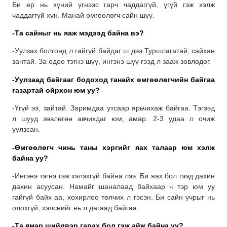
Би ер нь хүний үгнээс гарч чаддаггүй, үгүй гэж хэлж
чаддаггүй хүн. Манай өмгөөлөгч сайн шүү.
-Та сайныг нь яаж мэдээд байна вэ?
-Уулзах болгонд л гайгүй байдаг ш дээ.Туршлагатай, сайхан
зантай. За одоо тэгнэ шүү, ингэнэ шүү гээд л зааж зөвлөдөг.
-Уулзаад байгааг бодоход танайх өмгөөлөгчийн байгаа
газартай ойрхон юм уу?
-Үгүй ээ, зайтай. Заримдаа утсаар ярьчихаж байгаа. Тэгээд
л шууд зөвлөгөө авчихдаг юм, амар. 2-3 удаа л очиж
уулзсан.
-Өмгөөлөгч чинь таны хэргийг яах талаар юм хэлж
байна уу?
-Ингэнэ тэгнэ гэж хэлэхгүй байна лээ. Би яах бол гээд дахин
дахин асуусан. Намайг шаналаад байхаар ч тэр юм уу
гайгүй байх аа, хохирлоо төлчих л гэсэн. Би сайн учрыг нь
олохгүй, хэлснийг нь л дагаад байгаа.
-Та ямар шийдвэр гарах бол гэж айж байна уу?