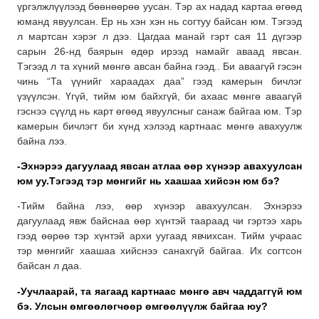
үргэлжлүүлээд бөөнөөрөө уусан. Тэр ах надад картаа өгөөд
юманд явуулсан. Ер нь хэн хэн нь согтуу байсан юм. Тэгээд
л мартсан хэрэг л дээ. Цагдаа манай гэрт сая 11 дүгээр
сарын 26-нд баярын өдөр ирээд намайг аваад явсан.
Тэгээд л та хүний мөнгө авсан байна гээд.. Би аваагүй гэсэн
чинь “Та үүнийг хараадах даа” гээд камерын бичлэг
үзүүлсэн. Үгүй, тийм юм байхгүй, би ахаас мөнгө аваагүй
гэснээ сүүлд нь карт өгөөд явуулсныг санаж байгаа юм. Тэр
камерын бичлэгт би хүнд хэлээд картнаас мөнгө авахуулж
байна лээ.
-Эхнэрээ дагуулаад явсан атлаа өөр хүнээр авахуулсан
юм уу.Тэгээд тэр мөнгийг нь хаашаа хийсэн юм бэ?
-Тийм байна лээ, өөр хүнээр авахуулсан. Эхнэрээ
дагуулаад явж байснаа өөр хүнтэй таараад чи гэртээ харь
гээд өөрөө тэр хүнтэй архи уугаад явчихсан. Тийм учраас
тэр мөнгийг хаашаа хийснээ санахгүй байгаа. Их согтсон
байсан л даа.
-Уучлаарай, та яагаад картнаас мөнгө авч чаддаггүй юм
бэ. Улсын өмгөөлөгчөөр өмгөөлүүлж байгаа юу?