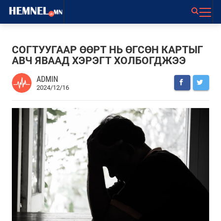
СОГТУУГААР ӨӨРТ НЬ ӨГСӨН КАРТЫГ
АВЧ ЯВААД ХЭРЭГТ ХОЛБОГДЖЭЭ
ADMIN
2024/12/16