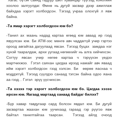
Хагас бүтэн сайнд гадуур шил хуванцар түүгээд хоногийн
хоолоо залгуулдаг. Өмнө нь дугуй засвар дээр ажиллаж
байхдаа хэрэгт холбогдсон. Тэгээд учраа олохгүй л явж
байна.
-Та ямар хэрэгт холбогдсон юм бэ?
-Танил ах маань надад картаа өгөөд юм аваад ир гээд
явуулсан юм. Би АТМ-ээс мөнгө авч чаддаггүй учир гэртээ
ороод авгайгаа дагуулаад явсан. Тэгээд буцах замдаа нэг
хүнэй тааралдаж, архи уугаад нөгөөхийг нь алга хийчихсэн.
Согтуу явсан учир нөгөө картаа ч тэрүүхэн үедээ
мартчихжээ. Гэтэл саяхан цагдаа ирээд намайг авч яваад
ийм хэрэгт холбогдсон гээд хэлсэн. Би өөрөө яаснаа ч
мэддэггүй. Тэгээд сүүлдээ санаад тэгсэн байна одоо яана
аа гээд... Гэтэл эрүү үүсчихсэн.
-Та хэзээ тэр хэрэгт холбогдсон юм бэ. Цагдаа хэзээ
ирсэн юм. Яагаад мартаад санаад байдаг билээ?
-Бүр хавар тавдугаар сард болсон явдал юм. Би дугуй
засвартаа жаахан юм уучихаад гараад гэр рүүгээ явж
байтал танилтайгаа таарсан. Тэгээд айлд очоод