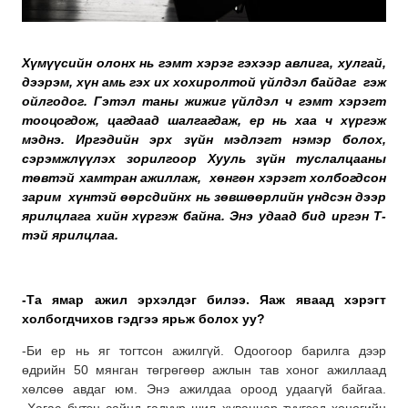
Хүмүүсийн олонх нь гэмт хэрэг гэхээр авлига, хулгай,
дээрэм, хүн амь гэх их хохиролтой үйлдэл байдаг гэж
ойлгодог. Гэтэл таны жижиг үйлдэл ч гэмт хэрэгт
тооцогдож, цагдаад шалгагдаж, ер нь хаа ч хүргэж
мэднэ. Иргэдийн эрх зүйн мэдлэгт нэмэр болох,
сэрэмжлүүлэх зорилгоор Хууль зүйн туслалцааны
төвтэй хамтран ажиллаж, хөнгөн хэрэгт холбогдсон
зарим хүнтэй өөрсдийнх нь зөвшөөрлийн үндсэн дээр
ярилцлага хийн хүргэж байна. Энэ удаад бид иргэн Т-
тэй ярилцлаа.
-Та ямар ажил эрхэлдэг билээ. Яаж яваад хэрэгт
холбогдчихов гэдгээ ярьж болох уу?
-Би ер нь яг тогтсон ажилгүй. Одоогоор барилга дээр
өдрийн 50 мянган төгрөгөөр ажлын тав хоног ажиллаад
хөлсөө авдаг юм. Энэ ажилдаа ороод удаагүй байгаа.