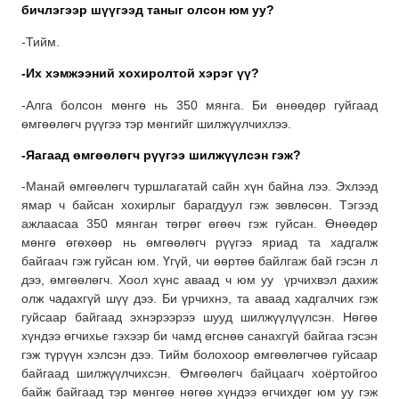
бичлэгээр шүүгээд таныг олсон юм уу?
-Тийм.
-Их хэмжээний хохиролтой хэрэг үү?
-Алга болсон мөнгө нь 350 мянга. Би өнөөдөр гуйгаад
өмгөөлөгч рүүгээ тэр мөнгийг шилжүүлчихлээ.
-Яагаад өмгөөлөгч рүүгээ шилжүүлсэн гэж?
-Манай өмгөөлөгч туршлагатай сайн хүн байна лээ. Эхлээд
ямар ч байсан хохирлыг барагдуул гэж зөвлөсөн. Тэгээд
ажлаасаа 350 мянган төгрөг өгөөч гэж гуйсан. Өнөөдөр
мөнгө өгөхөөр нь өмгөөлөгч рүүгээ яриад та хадгалж
байгаач гэж гуйсан юм. Үгүй, чи өөртөө байлгаж бай гэсэн л
дээ, өмгөөлөгч. Хоол хүнс аваад ч юм уу үрчихвэл дахиж
олж чадахгүй шүү дээ. Би үрчихнэ, та аваад хадгалчих гэж
гуйсаар байгаад эхнэрээрээ шууд шилжүүлүүлсэн. Нөгөө
хүндээ өгчихье гэхээр би чамд өгснөө санахгүй байгаа гэсэн
гэж түрүүн хэлсэн дээ. Тийм болохоор өмгөөлөгчөө гуйсаар
байгаад шилжүүлчихсэн. Өмгөөлөгч байцаагч хоёртойгоо
байж байгаад тэр мөнгөө нөгөө хүндээ өгчихдөг юм уу гэж