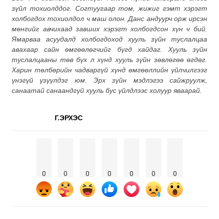
зүйл тохиолддог. Согтуугаар том, жижиг гэмт хэрэгт
холбогдох тохиолдол ч маш олон. Данс андуурч орж ирсэн
мөнгийг авчихаад завших хэрэгт холбогдсон хүн ч бий.
Ямарваа асуудалд холбогдоход хууль зүйн туслалцаа
авахаар сайн өмгөөлөгчийг бүгд хайдаг. Хууль зүйн
туслалцааны төв бүх л хүнд хууль зүйн зөвлөгөө өгдөг.
Харин төлбөрийн чадваргүй хүнд өмгөөллийн үйлчилгээг
үнэгүй үзүүлдэг юм. Эрх зүйн мэдлэгээ сайжруулж,
санаатай санаандгүй хууль бус үйлдлээс холуур яваарай.
Г.ЭРХЭС
0
0
0
0
0
0
0