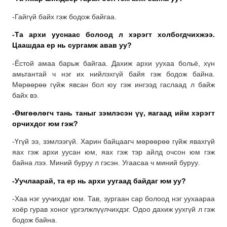
-Гайгүй байх гэж бодож байгаа.
-Та архи ууснаас болоод л хэрэгт холбогдчихжээ.
Цаашдаа ер нь сургамж авав уу?
-Ёстой амаа барьж байгаа. Дахиж архи уухаа больё, хүн
амьтантай ч нэг их нийлэхгүй байя гэж бодож байна.
Мөрөөрөө гүйж явсан бол юу гэж ингээд гаслаад л байж
байх вэ.
-Өмгөөлөгч тань таныг зэмлэсэн үү, яагаад ийм хэрэгт
орчихдог юм гэж?
-Үгүй ээ, зэмлээгүй. Харин байцаагч мөрөөрөө гүйж явахгүй
яах гэж архи уусан юм, яах гэж тэр айлд очсон юм гэж
байна лээ. Миний буруу л гэсэн. Угаасаа ч миний буруу.
-Уучлаарай, та ер нь архи уугаад байдаг юм уу?
-Хаа нэг уучихдаг юм. Тав, зургаан сар болоод нэг уухаараа
хоёр гурав хоног үргэлжлүүлчихдэг. Одоо дахиж уухгүй л гэж
бодож байна.