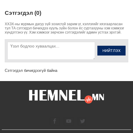
Сэтгэгдэл (0)
ХХЗХ-ны журмын дагуу зүй зохисгүй зарим үг, хэллэгийг хязгаарласан
тул ТА сэтгэгдэл бичихдээ хууль зүйн болон ёс суртахууны хэм хэмжээг
хүндэтгэнэ үү. Хэм хэмжээг зөрчсөн сэтгэгдэлийг админ устгах эрхтэй.
НИЙТЛЭХ
Сэтгэгдэл бичигдээгүй байна