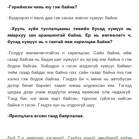
-Гэрийнхэн чинь юу гэж байна?
-Бүгдээрээ л яана даа гэж санаа зовсон хүмүүс байна.
-Хууль зүйн туслалцааны төвийн бусад хүмүүс нь
ямархуу зан араншинтай байна. Ер нь өмгөөлөгч ч,
бусад хүмүүс нь ч тантай яаж харилцаж байна?
-Голдуу өмгөөлөгчтэйгээ л харилцсан. Сайн байна, ийм
газар байгаа нь бидэн шиг хүмүүст их зүгээр юм байна л гэж
бодож байгаа. Хойшдоо ч гэсэн мэдэхгүй хүмүүс байвал
тийм газар байдаг юм байна лээ, сайн газар байна лээ гэж
хэлнэ гэж бодож байгаа. Гэхдээ би ч өмнө нь автобусан
дотор бичиг баримт, хамаг юмаа алдчихсан юм. Тэгээд
цагдаа дээр очиж мэдүүлэг өгөөд ерөөсөө олж чадаагүй.
Тэнд бас нэг виза карт байсан, тэрнээс гүйлгээ хийсэн
байна л гэсэн. Гэхдээ хүн нь олдоогүй шүү.
-Ярилцлага өгсөн танд баярлалаа.
Бид Т-г зөвтгөх гэсэнгүй. Гэхдээ хүний амьдралд элдэв