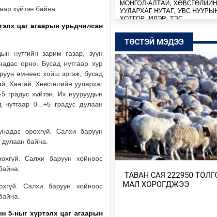
МОНГОЛ-АЛТАЙ, ХӨВСГӨЛИЙН
гаар хүйтэн байна.
УУЛАРХАГ НУТАГ, УВС НУУРЫ
ХОТГОР, ИДЭР, ТЭС,…
ртэлх
цаг агаарын урьдчилсан
21 цагийн өмнө
ТӨСТЭЙ МЭДЭЭ
МОНГОЛ-АЛТАЙ, ХӨВСГӨЛИЙН
дын нутгийн зарим газар, зүүн
УУЛАРХАГ НУТАГ, ДОРНОД-
надас орно. Бусад нутгаар хур
ДАРЬГАНГЫН ТАЛ НУТГААР…
аруун өмнөөс хойш эргэж, бусад
Өчигдөр
й, Хангай, Хөвсгөлийн уулархаг
-5 градус хүйтэн, Их нууруудын
УИХ-ЫН ДАРГА С.БЯМБАЦОГТ 
 нутгаар 0...+5 градус дулаан
АЗИЙН ЭРЭГТЭЙЧҮҮДИЙН
ВОЛЕЙБОЛЫН АВАРГА Ш…
унадас орохгүй. Салхи баруун
2026/08/05
с дулаан байна.
МОНГОЛ УЛС COP17-Д ТАЛ ХЭ
рохгүй. Салхи баруун хойноос
ТӨЛӨВЛӨГӨӨГӨӨ ТАНИЛЦУУ
байна.
​ ТАВАН САЯ 222950 ТОЛГ
2026/08/05
МАЛ ХОРОГДЖЭЭ
охгүй. Салхи баруун хойноос
байна.
НИЙТИЙН АЛБАН ТУШААЛТНЫ
БУС ХӨРӨНГИЙГ ХУРААХ ХУУ
ТӨСЛИЙГ ЗАС…
ын 5-ныг хүртэлх
цаг агаарын