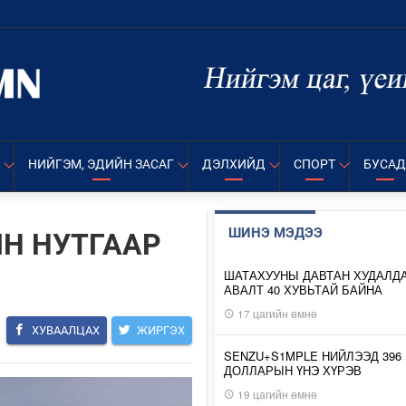
НИЙГЭМ, ЭДИЙН ЗАСАГ
ДЭЛХИЙД
СПОРТ
БУСАД
ШИНЭ МЭДЭЭ
ЫН НУТГААР
ШАТАХУУНЫ ДАВТАН ХУДАЛД
АВАЛТ 40 ХУВЬТАЙ БАЙНА
17 цагийн өмнө
ХУВААЛЦАХ
ЖИРГЭХ
SENZU+S1MPLE НИЙЛЭЭД 396
ДОЛЛАРЫН ҮНЭ ХҮРЭВ
19 цагийн өмнө