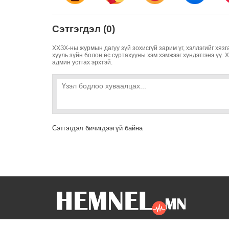
Сэтгэгдэл (0)
ХХЗХ-ны журмын дагуу зүй зохисгүй зарим үг, хэллэгийг хязг
хууль зүйн болон ёс суртахууны хэм хэмжээг хүндэтгэнэ үү. 
админ устгах эрхтэй.
Сэтгэгдэл бичигдээгүй байна