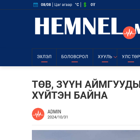
0₮
08/08
Цаг агаар
°C
ЭХЛЭЛ
БОЛОВСРОЛ
ХУУЛЬ
УЛС ТӨР
ТӨВ, ЗҮҮН АЙМГУУД
ХҮЙТЭН БАЙНА
ADMIN
2024/10/31