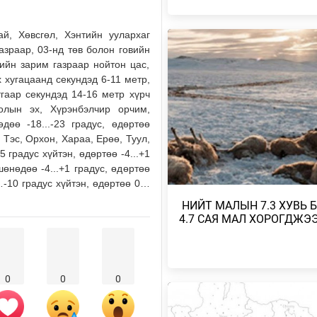
2026/08/05
ай, Хөвсгөл, Хэнтийн уулархаг
ТӨСВИЙН ХЭМНЭЛТ ХИЙХ ЗАС
азраар, 03-нд төв болон говийн
ГАЗРЫН ТОГТООЛ БАТЛАГДЛА
гийн зарим газраар нойтон цас,
2026/08/05
 хугацаанд секундэд 6-11 метр,
тгаар секундэд 14-16 метр хүрч
голын эх, Хүрэнбэлчир орчим,
АВТОБЕНЗИН, ДИЗЕЛИЙН ТҮЛ
ОНЦГОЙ АЛБАН ТАТВАРЫГ ТЭ
дөө -18...-23 градус, өдөртөө
, Тэс, Орхон, Хараа, Ерөө, Туул,
2026/08/05
 градус хүйтэн, өдөртөө -4...+1
өнөдөө -4...+1 градус, өдөртөө
НАЙМДУГААР САРЫН 15-НЫ 
-10 градус хүйтэн, өдөртөө 0…
ЕСДҮГЭЭР САРЫН 12-НЫГ ХҮР
ТЭГШ, СОНДГ…
​ НИЙТ МАЛЫН 7.3 ХУВЬ 
2026/08/05
4.7 САЯ МАЛ ХОРОГДЖЭ
ТӨВ, ГОВЬ, ЗҮҮН АЙМГУУДЫН
ЗАРИМ ГАЗРААР ДУУ ЦАХИЛГ
ААДАР…
0
0
0
2026/08/05