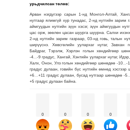
урьдчилсан төлөв:
Арван нэгдүгээр сарын 1-нд Монгол-Алтай, Ханг
нутгаар ялимгүй хур тунадас, 2-нд нутгийн зарим г
аймгуудын нутгийн зүүн хэсэг, зүүн аймгуудын нут
цас орж, зөөлөн цасан шуурга шуурна. Салхи ихэнх
2-нд нутгийн зарим газраар, 03-нд говь, талын ну
ширүүснэ. Хөвсгөлийн уулархаг нутаг, Завхан 
Байдраг, Тэрэлж, Хэрлэн голын хөндийгөөр шөнө
-4...-9 градус, Хангай, Хэнтийн уулархаг нутаг, Идэр
Халх, Онон, Улз голын хөндийгөөр шөнөдөө -10...-15
градус дулаан, говийн бүс нутгийн өмнөд хэсгээр ш
+6…+11 градус дулаан, бусад нутгаар шөнөдөө -5…
+5 градус дулаан байна.
0
0
0
0