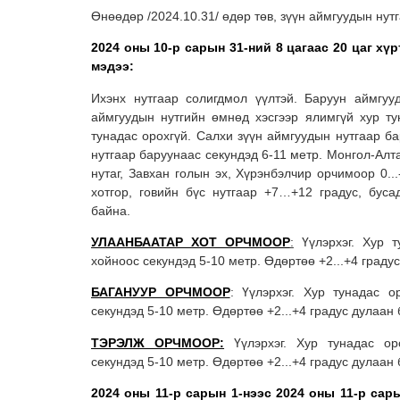
Өнөөдөр /2024.10.31/ өдөр төв, зүүн аймгуудын нут
2024 оны 10-р сарын 31-ний 8 цагаас 20 цаг хү
мэдээ:
Ихэнх нутгаар солигдмол үүлтэй. Баруун аймгуу
аймгуудын нутгийн өмнөд хэсгээр ялимгүй хур ту
тунадас орохгүй. Салхи зүүн аймгуудын нутгаар б
нутгаар баруунаас секундэд 6-11 метр. Монгол-Алта
нутаг, Завхан голын эх, Хүрэнбэлчир орчимоор 0...
хотгор, говийн бүс нутгаар +7…+12 градус, бусад
байна.
УЛААНБААТАР ХОТ ОРЧМООР
:
Үүлэрхэг. Хур т
хойноос секундэд 5-10 метр. Өдөртөө +2...+4 граду
БАГАНУУР ОРЧМООР
: Үүлэрхэг. Хур тунадас о
секундэд 5-10 метр. Өдөртөө +2...+4 градус дулаан 
ТЭРЭЛЖ ОРЧМООР:
Үүлэрхэг. Хур тунадас ор
секундэд 5-10 метр. Өдөртөө +2...+4 градус дулаан 
2024 оны 11-р сарын 1-нээс 2024 оны 11-р сар