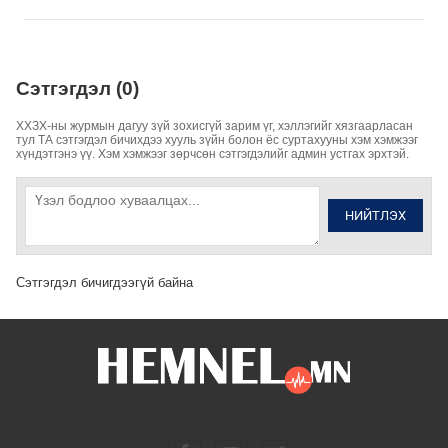
Сэтгэгдэл (0)
ХХЗХ-ны журмын дагуу зүй зохисгүй зарим үг, хэллэгийг хязгаарласан
тул ТА сэтгэгдэл бичихдээ хууль зүйн болон ёс суртахууны хэм хэмжээг
хүндэтгэнэ үү. Хэм хэмжээг зөрчсөн сэтгэгдэлийг админ устгах эрхтэй.
НИЙТЛЭХ
Сэтгэгдэл бичигдээгүй байна