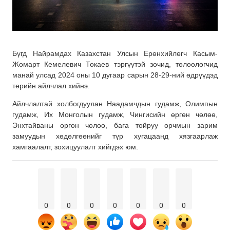
Бүгд Найрамдах Казахстан Улсын Ерөнхийлөгч Касым-
Жомарт Кемелевич Токаев тэргүүтэй зочид, төлөөлөгчид
манай улсад 2024 оны 10 дугаар сарын 28-29-ний өдрүүдэд
төрийн айлчлал хийнэ.
Айлчлалтай холбогдуулан Наадамчдын гудамж, Олимпын
гудамж, Их Монголын гудамж, Чингисийн өргөн чөлөө,
Энхтайваны өргөн чөлөө, бага тойруу орчмын зарим
замуудын хөдөлгөөнийг түр хугацаанд хязгаарлаж
хамгаалалт, зохицуулалт хийгдэх юм.
0
0
0
0
0
0
0