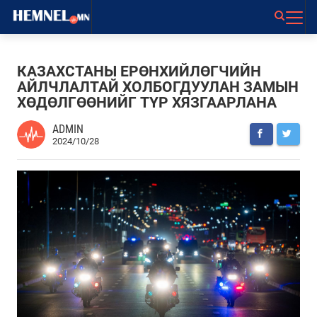
КАЗАХСТАНЫ ЕРӨНХИЙЛӨГЧИЙН
АЙЛЧЛАЛТАЙ ХОЛБОГДУУЛАН ЗАМЫН
ХӨДӨЛГӨӨНИЙГ ТҮР ХЯЗГААРЛАНА
ADMIN
2024/10/28