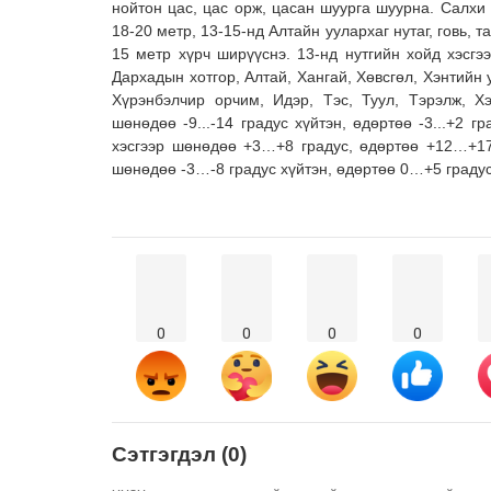
нойтон цас, цас орж, цасан шуурга шуурна. Салхи
18-20 метр, 13-15-нд Алтайн уулархаг нутаг, говь, т
15 метр хүрч ширүүснэ. 13-нд нутгийн хойд хэсгээ
Дархадын хотгор, Алтай, Хангай, Хөвсгөл, Хэнтийн у
Хүрэнбэлчир орчим, Идэр, Тэс, Туул, Тэрэлж, Х
шөнөдөө -9...-14 градус хүйтэн, өдөртөө -3...+2 г
хэсгээр шөнөдөө +3…+8 градус, өдөртөө +12…+17
шөнөдөө -3…-8 градус хүйтэн, өдөртөө 0…+5 граду
0
0
0
0
Сэтгэгдэл (0)