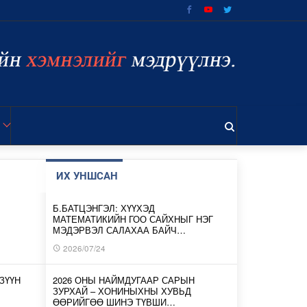
ИХ УНШСАН
Б.БАТЦЭНГЭЛ: ХҮҮХЭД
МАТЕМАТИКИЙН ГОО САЙХНЫГ НЭГ
МЭДЭРВЭЛ САЛАХАА БАЙЧ…
2026/07/24
ЗҮҮН
2026 ОНЫ НАЙМДУГААР САРЫН
ЗУРХАЙ – ХОНИНЫХНЫ ХУВЬД
ӨӨРИЙГӨӨ ШИНЭ ТҮВШИ…