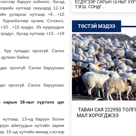
ЕСДҮГЭЭР САРЫН 12-НЫГ ХҮР
 хэсгээр баруун хойноос, бусад
ТЭГШ, СОНДГ…
ээрийн нутгаар секундэд 12-14
ийн уулархаг нутгаар +5…+10
Өчигдөр
, Хүрэнбэлчир орчим, Сэлэнгэ,
ТӨСТЭЙ МЭДЭЭ
р +10…+15 градус, Их нууруудын
ТӨВ, ГОВЬ, ЗҮҮН АЙМГУУДЫН
ЗАРИМ ГАЗРААР ДУУ ЦАХИЛГ
градус, бусад нутгаар +13...+18
ААДАР…
Өчигдөр
. Хур тунадас орохгүй. Салхи
с дулаан байна.
НИЙТИЙН АЛБАН ТУШААЛТНЫ
БУС ХӨРӨНГИЙГ ХУРААХ ХУУ
адас орохгүй. Салхи баруунаас
ТӨСӨЛ БОЛОВ…
Өчигдөр
дас орохгүй. Салхи баруунаас
ЭХ БАЙГАЛЬ, ГАЗАР ШОРОО М
ШИМИЙГ НЬ ХҮРТЭХ КОП17
р сарын 16-ныг хүртэлх
цаг
Өчигдөр
​ ТАВАН САЯ 222950 ТОЛГ
МАЛ ХОРОГДЖЭЭ
МОНГОЛБАНК 7 ДУГААР САРД 1
 нутгаар, 13-нд баруун болон
ҮНЭТ МЕТАЛЛ ХУДАЛДАН АВЧ
аруун аймгуудын нутгийн зарим
эр, 15-нд нутгийн өмнөд хэсгээр
Өчигдөр