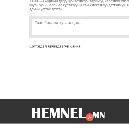
ХХЗХ-ны журмын дагуу зүй зохисгүй зарим үг, хэллэгийг хязг
хууль зүйн болон ёс суртахууны хэм хэмжээг хүндэтгэнэ үү. 
админ устгах эрхтэй.
Сэтгэгдэл бичигдээгүй байна