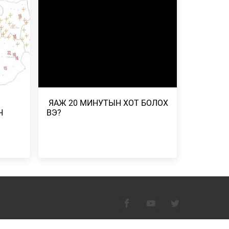
ГААНТАЙ
2026/07/23
-
ДУГААР
СГӨЛ,
​ ЯАЖ 20 МИНУТЫН ХОТ БОЛОХ
 БОРОО,
Н
ВЭ?
Н
ЭЛЧ
Н
 ҮР