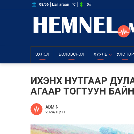
0₮
08/06
Цаг агаар
°C
ЭХЛЭЛ
БОЛОВСРОЛ
ХУУЛЬ
УЛС ТӨР
ИХЭНХ НУТГААР ДУЛА
АГААР ТОГТУУН БАЙ
ADMIN
2024/10/11