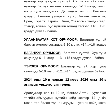
нутгаар хур тунадас орохгүй. Салхи нутгийн зүүн
нутгаар баруун өмнөөс секундэд 5-10 метр, тал х
метр хүрч ширүүснэ. Дархадын хотгор, Хөвсгөл
градус, Хэнтийн уулархаг нутаг, Завхан голын эх
Ерөө, Тэрэлж, Хэрлэн, Онон, Улз голын хөндийгөө
хотгор, говийн бүс нутгийн өмнөд хэсгээр +18…+23 
градус дулаан байна.
УЛААНБААТАР ХОТ ОРЧМООР:
Багавтар үүлтэй
баруун өмнөөс секундэд 5-10 метр. +14...+16 граду
БАГАНУУР ОРЧМООР
:
Багавтар үүлтэй. Хур тун
секундэд 6-11 метр. +13...+15 градус дулаан байна.
ТЭРЭЛЖ ОРЧМООР:
Багавтар үүлтэй. Хур туна
секундэд 5-10 метр. +12...+14 градус дулаан байна.
2024 оны 10-р сарын 12-ноос 2024 оны 10-
агаарын урьдчилсан төлөв:
Аравдугаар сарын 12-нд Монгол-Алтайн уулархаг
төвийн аймгуудын нутгийн хойд хэсгээр, 14-нд б
газар, төв болон зүүн аймгуудын нутгийн хойд хэсгэ