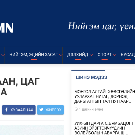
НИЙГЭМ, ЭДИЙН ЗАСАГ
ДЭЛХИЙД
СПОРТ
БУСАД
ШИНЭ МЭДЭЭ
АН, ЦАГ
НА
МОНГОЛ-АЛТАЙ, ХӨВСГӨЛИЙН
УУЛАРХАГ НУТАГ, ДОРНОД-
ДАРЬГАНГЫН ТАЛ НУТГААР…
1 цагийн өмнө
ХУВААЛЦАХ
ЖИРГЭХ
УИХ-ЫН ДАРГА С.БЯМБАЦОГТ 
АЗИЙН ЭРЭГТЭЙЧҮҮДИЙН
ВОЛЕЙБОЛЫН АВАРГА Ш…