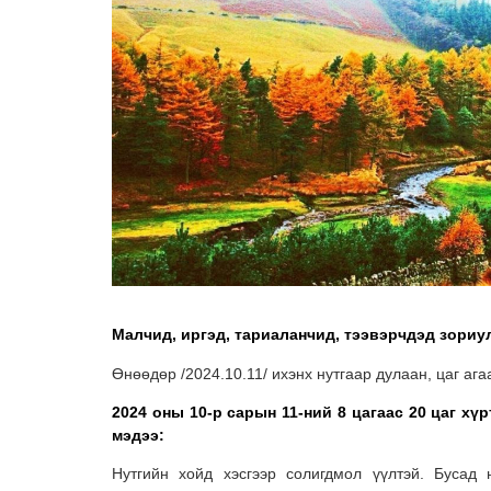
Малчид, иргэд, тариаланчид, тээвэрчдэд зориу
Өнөөдөр /2024.10.11/ ихэнх нутгаар дулаан, цаг ага
2024 оны 10-р сарын 11-ний 8 цагаас 20 цаг хү
мэдээ:
Нутгийн хойд хэсгээр солигдмол үүлтэй. Бусад 