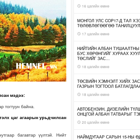
16 цагийн өмнө
МОНГОЛ УЛС COP17-Д ТАЛ ХЭ
ТӨЛӨВЛӨГӨӨГӨӨ ТАНИЛЦУУ
17 цагийн өмнө
НИЙТИЙН АЛБАН ТУШААЛТНЫ
БУС ХӨРӨНГИЙГ ХУРААХ ХУУ
ТӨСЛИЙГ ЗАС…
18 цагийн өмнө
ТӨСВИЙН ХЭМНЭЛТ ХИЙХ ЗАС
ГАЗРЫН ТОГТООЛ БАТЛАГДЛА
18 цагийн өмнө
лсан мэдээ:
ар тогтуун байна.
АВТОБЕНЗИН, ДИЗЕЛИЙН ТҮЛ
ОНЦГОЙ АЛБАН ТАТВАРЫГ ТЭ
ртэлх
цаг агаарын урьдчилсан
20 цагийн өмнө
нутгаар багавтар үүлтэй. Нийт
НАЙМДУГААР САРЫН 15-НЫ 