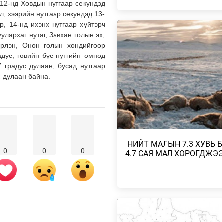
 12-нд Ховдын нутгаар секундэд
ал, хээрийн нутгаар секундэд 13-
УИХ-ЫН АСУУЛГЫН ЦАГИЙГ 3 
ЗОХИОН БАЙГУУЛЖ, ГИШҮҮДИ
р, 14-нд ихэнх нутгаар хүйтэрч
АСУУЛТЫГ ЕРӨН…
улархаг нутаг, Завхан голын эх,
эрлэн, Онон голын хөндийгөөр
Өчигдөр
радус, говийн бүс нутгийн өмнөд
 градус дулаан, бусад нутгаар
БАРУУН, ТӨВ, ГОВЬ, ЗҮҮН АЙ
НУТГИЙН ЗАРИМ ГАЗРААР ДУУ
с дулаан байна.
ЦАХИЛГААНТ…
2026/08/04
НАЙМДУГААР САРЫН 1,2-НД Н
ВАГОН БУЮУ 5160 ТОНН ШАТА
ОРЖ ИРЖЭ…
​ НИЙТ МАЛЫН 7.3 ХУВЬ 
2026/08/03
0
0
0
4.7 САЯ МАЛ ХОРОГДЖЭ
ХӨВСГӨЛ НУУРЫН ЛУСЫГ ТА
ТӨРИЙН ТАХИЛГЫН ЁСЛОЛ Б
2026/08/03
ХАНГАЙ, ХӨВСГӨЛИЙН УУЛАР