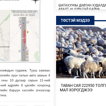
ШАТАХУУНЫ ДАВТАН ХУДАЛД
АВАЛТ 40 ХУВЬТАЙ БАЙНА
Өчигдөр
ТӨСТЭЙ МЭДЭЭ
SENZU+S1MPLE НИЙЛЭЭД 396
ДОЛЛАРЫН ҮНЭ ХҮРЭВ
Өчигдөр
БАТБААТАРЫН ХУЛАН ЖЮҮ Ж
ДЭЛХИЙН АВАРГА БОЛЖ, ТҮҮХ
БҮТЭЭЛЭЭ
Өчигдөр
Архивчдын гудамж, Тууш замаас
ТӨСВИЙН БАЙНГЫН ХОРОО 67
лэлийн зүүн
талын авто замын 4
АСУУДАЛ ХЭЛЭЛЦЭЖ, НИЙСЛ
ТӨСВИЙН ТАЛААРХ …
4 оны 10 дугаар сарын 11-ний
​ ТАВАН САЯ 222950 ТОЛГ
-ний өдрийн 6 цагийн хооронд
Өчигдөр
МАЛ ХОРОГДЖЭЭ
лийн баруун хэсгийн эгнээгээр
улна.
МОНГОЛБАНК КОЙН ИНВЕСТ
КОМПАНИТАЙ ДУРСГАЛЫН З
ШИНЭ ТӨСЛҮҮД ХЭРЭГЖ…