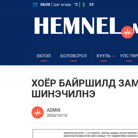
0₮
08/08
Цаг агаар
°C
ЭХЛЭЛ
БОЛОВСРОЛ
ХУУЛЬ
УЛС ТӨР
ХОЁР БАЙРШИЛД ЗА
ШИНЭЧИЛНЭ
ADMIN
2024/10/10