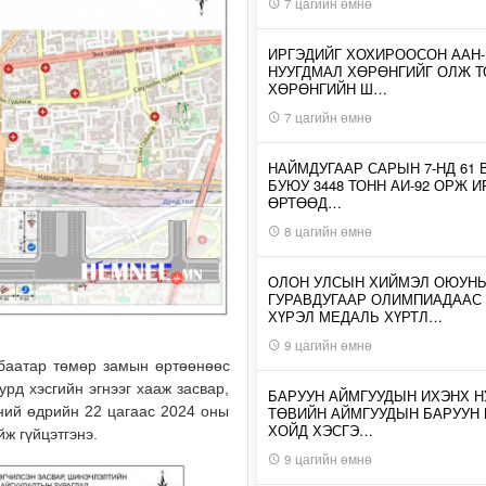
7 цагийн өмнө
ИРГЭДИЙГ ХОХИРООСОН ААН
НУУГДМАЛ ХӨРӨНГИЙГ ОЛЖ Т
ХӨРӨНГИЙН Ш…
7 цагийн өмнө
НАЙМДУГААР САРЫН 7-НД 61 
БУЮУ 3448 ТОНН АИ-92 ОРЖ 
ӨРТӨӨД…
8 цагийн өмнө
ОЛОН УЛСЫН ХИЙМЭЛ ОЮУН
ГУРАВДУГААР ОЛИМПИАДААС
ХҮРЭЛ МЕДАЛЬ ХҮРТЛ…
9 цагийн өмнө
нбаатар төмөр замын өртөөнөөс
рд хэсгийн эгнээг хааж засвар,
БАРУУН АЙМГУУДЫН ИХЭНХ Н
ТӨВИЙН АЙМГУУДЫН БАРУУН
ний өдрийн 22 цагаас 2024 оны
ХОЙД ХЭСГЭ…
ж гүйцэтгэнэ.
9 цагийн өмнө