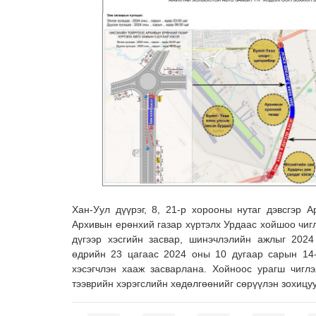
Хан-Уул дүүрэг, 8, 21-р хорооны нутаг дэвсгэр 
Архивын ерөнхий газар хүртэлх Урдаас хойшоо чиг
дүгээр хэсгийн засвар, шинэчлэлийн ажлыг 202
өдрийн 23 цагаас 2024 оны 10 дугаар сарын 14
хэсэгчлэн хааж засварлана. Хойноос урагш чиглэ
тээврийн хэрэгслийн хөдөлгөөнийг сөрүүлэн зохицу