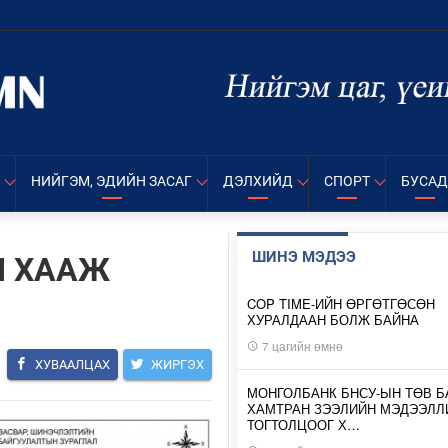
НИЙГЭМ, ЭДИЙН ЗАСАГ
ДЭЛХИЙД
СПОРТ
БУСАД
ШИНЭ МЭДЭЭ
М ХААЖ
COP TIME-ИЙН ӨРГӨТГӨСӨН
ХУРАЛДААН БОЛЖ БАЙНА
7 цагийн өмнө
ХУВААЛЦАХ
ЖИРГЭХ
МОНГОЛБАНК БНСУ-ЫН ТӨВ Б
ХАМТРАН ЗЭЭЛИЙН МЭДЭЭЛЛ
ТОГТОЛЦООГ Х…