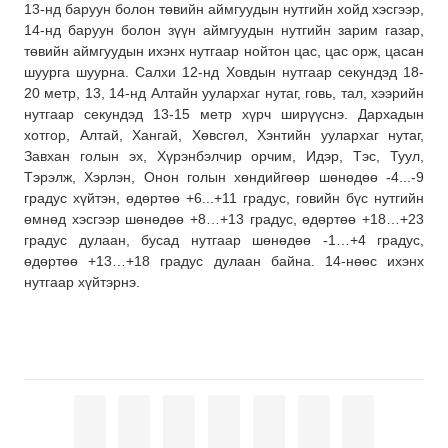
13-нд баруун болон төвийн аймгуудын нутгийн хойд хэсгээр,
14-нд баруун болон зүүн аймгуудын нутгийн зарим газар,
төвийн аймгуудын ихэнх нутгаар нойтон цас, цас орж, цасан
шуурга шуурна. Салхи 12-нд Ховдын нутгаар секундэд 18-
20 метр, 13, 14-нд Алтайн уулархаг нутаг, говь, тал, хээрийн
нутгаар секундэд 13-15 метр хүрч ширүүснэ. Дархадын
хотгор, Алтай, Хангай, Хөвсгөл, Хэнтийн уулархаг нутаг,
Завхан голын эх, Хүрэнбэлчир орчим, Идэр, Тэс, Туул,
Тэрэлж, Хэрлэн, Онон голын хөндийгөөр шөнөдөө -4...-9
градус хүйтэн, өдөртөө +6...+11 градус, говийн бүс нутгийн
өмнөд хэсгээр шөнөдөө +8…+13 градус, өдөртөө +18…+23
градус дулаан, бусад нутгаар шөнөдөө -1…+4 градус,
өдөртөө +13…+18 градус дулаан байна. 14-нөөс ихэнх
нутгаар хүйтэрнэ.