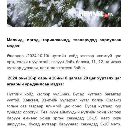
Малчид, иргэд, тариаланчид, тээвэрчдэд зориулсан
мэдээ:
Өнөөдөр /2024.10.10/ нутгийн хойд хэсгээр ялимгүй цас
орж, салхи шуургатай, сэрүүн байх боловч, 11, 12-нд ихэнх
нутгаар дулаарч, цаг агаар тогтуун байна.
2024 оны 10-р сарын 10-ны 8 цагаас 20 цаг хүртэлх
цаг
агаарын урьдчилсан мэдээ:
Нутгийн хойд хэсгээр үүлшинэ. Бусад нутгаар багавтар
үүлтэй. Хөвсгөл, Хэнтийн уулархаг нутаг болон Сэлэнгэ
голын сав газраар ялимгүй цас орно. Бусад нутгаар хур
тунадас орохгүй. Төв, зүүн аймгуудын нутгийн хойд хэсгээр
баруун өмнөөс хойш эргэж секундэд 13-15 метр хүрч
ширүүсэж, бусад нутгаар баруунаас секундэд 5-10 метр.