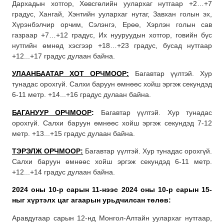
Дархадын хотгор, Хөвсгөлийн уулархаг нутгаар +2…+7
градус, Хангай, Хэнтийн уулархаг нутаг, Завхан голын эх,
Хүрэнбэлчир орчим, Сэлэнгэ, Ерөө, Хэрлэн голын сав
газраар +7…+12 градус, Их нууруудын хотгор, говийн бүс
нутгийн өмнөд хэсгээр +18…+23 градус, бусад нутгаар
+12...+17 градус дулаан байна.
УЛААНБААТАР ХОТ ОРЧМООР:
Багавтар үүлтэй. Хур
тунадас орохгүй. Салхи баруун өмнөөс хойш эргэж секундэд
6-11 метр. +14...+16 градус дулаан байна.
БАГАНУУР ОРЧМООР
:
Багавтар үүлтэй. Хур тунадас
орохгүй. Салхи баруун өмнөөс хойш эргэж секундэд 7-12
метр. +13...+15 градус дулаан байна.
ТЭРЭЛЖ ОРЧМООР:
Багавтар үүлтэй. Хур тунадас орохгүй.
Салхи баруун өмнөөс хойш эргэж секундэд 6-11 метр.
+12...+14 градус дулаан байна.
2024 оны 10-р сарын 11-нээс 2024 оны 10-р сарын 15-
ныг хүртэлх
цаг агаарын урьдчилсан төлөв:
Аравдугаар сарын 12-нд Монгол-Алтайн уулархаг нутгаар,