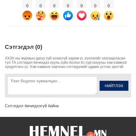
0
0
0
0
0
0
0
Сэтгэгдэл (0)
ХХЗХ-ны журмын дагуу зүй зохисгүй зарим үг, хэллэгийг хязгаарласан
тул ТА сэтгэгдэл бичихдээ хууль зүйн болон ёс суртахууны хэм хэмжээг
хүндэтгэнэ үү. Хэм хэмжээг зөрчсөн сэтгэгдэлийг админ устгах эрхтэй.
НИЙТЛЭХ
Сэтгэгдэл бичигдээгүй байна