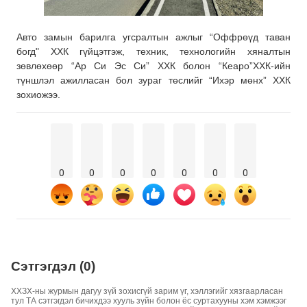
Авто замын барилга угсралтын ажлыг “Оффрөүд таван
богд" ХХК гүйцэтгэж, техник, технологийн хяналтын
зөвлөхөөр “Ар Си Эс Си” ХХК болон “Кеаро”ХХК-ийн
түншлэл ажилласан бол зураг төслийг “Ихэр мөнх” ХХК
зохиожээ.
0
0
0
0
0
0
0
Сэтгэгдэл (0)
ХХЗХ-ны журмын дагуу зүй зохисгүй зарим үг, хэллэгийг хязгаарласан
тул ТА сэтгэгдэл бичихдээ хууль зүйн болон ёс суртахууны хэм хэмжээг