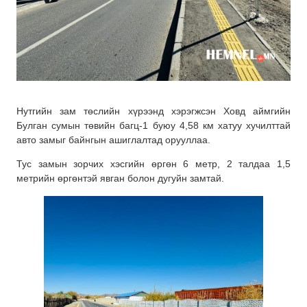
Нутгийн зам төслийн хүрээнд хэрэгжсэн Ховд аймгийн
Булган сумын төвийн багц-1 буюу 4,58 км хатуу хучилттай
авто замыг байнгын ашиглалтад орууллаа.
Тус замын зорчих хэсгийн өргөн 6 метр, 2 талдаа 1,5
метрийн өргөнтэй явган болон дугуйн замтай.