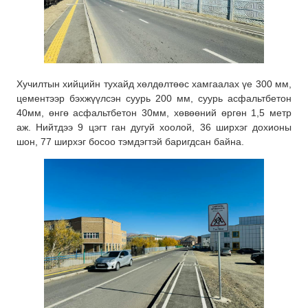
Хучилтын хийцийн тухайд хөлдөлтөөс хамгаалах үе 300 мм,
цементээр бэхжүүлсэн суурь 200 мм, суурь асфальтбетон
40мм, өнгө асфальтбетон 30мм, хөвөөний өргөн 1,5 метр
аж. Нийтдээ 9 цэгт ган дугуй хоолой, 36 ширхэг дохионы
шон, 77 ширхэг босоо тэмдэгтэй баригдсан байна.