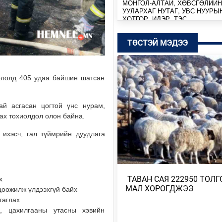
МОНГОЛ-АЛТАЙ, ХӨВСГӨЛИЙН
УУЛАРХАГ НУТАГ, УВС НУУРЫ
ХОТГОР, ИДЭР, ТЭС,…
7 цагийн өмнө
ТӨСТЭЙ МЭДЭЭ
МОНГОЛ-АЛТАЙ, ХӨВСГӨЛИЙН
УУЛАРХАГ НУТАГ, ДОРНОД-
ДАРЬГАНГЫН ТАЛ НУТГААР…
ололд 405 удаа байшин шатсан
Өчигдөр
ай асгасан цогтой үнс нурам,
УИХ-ЫН ДАРГА С.БЯМБАЦОГТ 
АЗИЙН ЭРЭГТЭЙЧҮҮДИЙН
рах тохиолдол олон байна.
ВОЛЕЙБОЛЫН АВАРГА Ш…
 ихэсч, гал түймрийн дуудлага
Өчигдөр
МОНГОЛ УЛС COP17-Д ТАЛ ХЭ
ТӨЛӨВЛӨГӨӨГӨӨ ТАНИЛЦУУ
​ ТАВАН САЯ 222950 ТОЛГ
х
Өчигдөр
МАЛ ХОРОГДЖЭЭ
 цоожилж үлдээхгүй байх
таглах
НИЙТИЙН АЛБАН ТУШААЛТНЫ
БУС ХӨРӨНГИЙГ ХУРААХ ХУУ
х, цахилгааны утасны хэвийн
ТӨСЛИЙГ ЗАС…