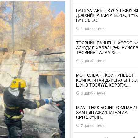
БАТБААТАРЫН ХУЛАН ЖЮҮ Ж
ДЭЛХИЙН АВАРГА БОЛЖ, ТҮҮХ
БҮТЭЭЛЭЭ
4 цагийн өмнө
ТӨСВИЙН БАЙНГЫН ХОРОО 67
АСУУДАЛ ХЭЛЭЛЦЭЖ, НИЙСЛ
ТӨСВИЙН ТАЛААРХ …
5 цагийн өмнө
МОНГОЛБАНК КОЙН ИНВЕСТ
КОМПАНИТАЙ ДУРСГАЛЫН З
ШИНЭ ТӨСЛҮҮД ХЭРЭГЖ…
6 цагийн өмнө
МИАТ ТӨХК БОИНГ КОМПАНИТ
ХАМТЫН АЖИЛЛАГААГАА
ӨРГӨЖҮҮЛНЭ
7 цагийн өмнө