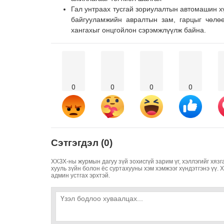
Гал унтраах тусгай зориулалтын автомашин хү
байгууламжийн авралтын зам, гарцыг чөлө
хангахыг онцгойлон сэрэмжлүүлж байна.
0
0
0
0
Сэтгэгдэл (0)
ХХЗХ-ны журмын дагуу зүй зохисгүй зарим үг, хэллэгийг хязг
хууль зүйн болон ёс суртахууны хэм хэмжээг хүндэтгэнэ үү. 
админ устгах эрхтэй.