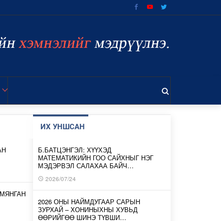
ИХ УНШСАН
АН
Б.БАТЦЭНГЭЛ: ХҮҮХЭД
МАТЕМАТИКИЙН ГОО САЙХНЫГ НЭГ
МЭДЭРВЭЛ САЛАХАА БАЙЧ…
2026/07/24
 МЯНГАН
2026 ОНЫ НАЙМДУГААР САРЫН
ЗУРХАЙ – ХОНИНЫХНЫ ХУВЬД
ӨӨРИЙГӨӨ ШИНЭ ТҮВШИ…