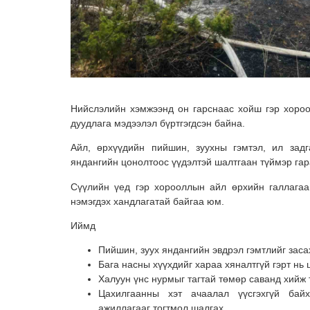
Нийслэлийн хэмжээнд он гарснаас хойш гэр хоро
дуудлага мэдээлэл бүртгэгдсэн байна.
Айл, өрхүүдийн пийшин, зуухны гэмтэл, ил задг
яндангийн цонолтоос үүдэлтэй шалтгаан түймэр га
Сүүлийн үед гэр хорооллын айл өрхийн галлагаа
нэмэгдэх хандлагатай байгаа юм.
Иймд
Пийшин, зуух яндангийн эвдрэл гэмтлийг заса
Бага насны хүүхдийг хараа хяналтгүй гэрт нь
Халуун үнс нурмыг тагтай төмөр саванд хийж 
Цахилгаанны хэт ачаалал үүсгэхгүй бай
ажиллагааг тогтмол шалгах