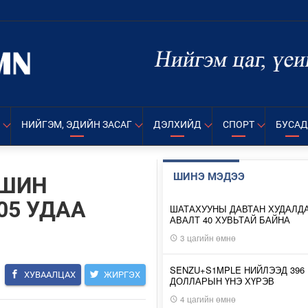
НИЙГЭМ, ЭДИЙН ЗАСАГ
ДЭЛХИЙД
СПОРТ
БУСАД
ШИНЭ МЭДЭЭ
ЙШИН
05 УДАА
ШАТАХУУНЫ ДАВТАН ХУДАЛД
АВАЛТ 40 ХУВЬТАЙ БАЙНА
3 цагийн өмнө
SENZU+S1MPLE НИЙЛЭЭД 396
ХУВААЛЦАХ
ЖИРГЭХ
ДОЛЛАРЫН ҮНЭ ХҮРЭВ
4 цагийн өмнө