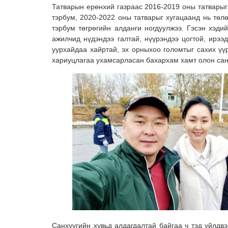
Татварын ерөнхий газраас 2016-2019 оны татварыг 
тэрбум, 2020-2022 оны татварыг хугацаанд нь төлөө
тэрбум төгрөгийн алданги ногдуулжээ. Гэсэн хэди
ажилчид нүдэндээ галтай, нүүрэндээ цогтой, ирээд
уурхайдаа хайртай, эх орныхоо голомтыг сахих үүр
хариуцлагаа ухамсарласан бахархам хамт олон са
Санхүүгийн хувьд алдагдалтай байгаа ч тэд үйлдв