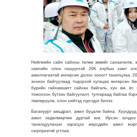
Нийгмийн сайн сайхны төлөө зөвийг санаачилж, з
хамгийн олон гишүүнтэй 20К клубын хамт о
ажиллагаатай өнгөрсөн долоо хоногт танилцлаа. 
зохион байгуулаад тодорхой хугацаа өнгөрсөн б
бүрийн гайхамшигт сайхан байгаль, хүн ам, ёс 
томоохон бүтээн байгуулалт, тулгараад байгаа бэ
төвлөрүүлж, олон нийтэд хүргэдэг билээ.
Багануурт амьдрал, ажил буцалж байна. Хүүхдүүд 
ажил хөдөлмөртөө дуртай юм. Ирсэн зочдоо 
танилцуулахын зэрэгцээ өөрсдийн ажил мэрг
сюрпризтэй угтлаа.