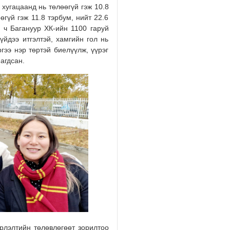
хугацаанд нь төлөөгүй гэж 10.8
2026/08/05
гүй гэж 11.8 тэрбум, нийт 22.6
й ч Багануур ХК-ийн 1100 гаруй
үйдээ итгэлтэй, хамгийн гол нь
гээ нэр төртэй биелүүлж, үүрэг
нагдсан.
эрлэлтийн төлөвлөгөөт зорилтоо