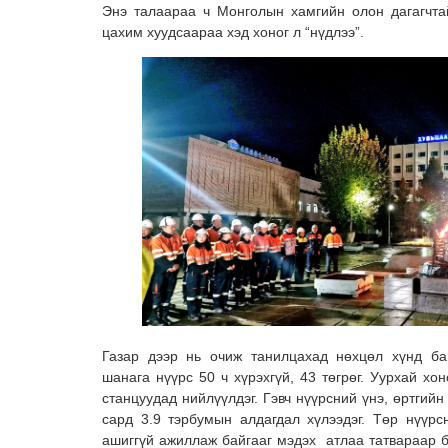
Энэ талаараа ч Монголын хамгийн олон дагагчт
цахим хуудсаараа хэд хоног л “нүдлээ”.
Газар дээр нь очиж танилцахад нөхцөл хүнд ба
шанага нүүрс 50 ч хүрэхгүй, 43 төгрөг. Уурхай хо
станцуудад нийлүүлдэг. Гэвч нүүрсний үнэ, өртгийн 
сард 3.9 тэрбумын алдагдал хүлээдэг. Төр нүүрсн
ашиггүй ажиллаж байгааг мэдэх атлаа татвараар б