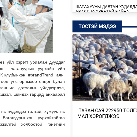
ШАТАХУУНЫ ДАВТАН ХУДАЛД
АВАЛТ 40 ХУВЬТАЙ БАЙНА
Өчигдөр
ТӨСТЭЙ МЭДЭЭ
SENZU+S1MPLE НИЙЛЭЭД 396
ДОЛЛАРЫН ҮНЭ ХҮРЭВ
Өчигдөр
БАТБААТАРЫН ХУЛАН ЖЮҮ Ж
өв үйл хэрэгт уриалан дууддаг
ДЭЛХИЙН АВАРГА БОЛЖ, ТҮҮХ
лон Багануурын уурхайн үйл
БҮТЭЭЛЭЭ
20К клубынхэн #brandTrend аян
Өчигдөр
өгөөд улс орныхоо өнцөг булан
заншил, дотоодын үйлдвэрлэл,
ТӨСВИЙН БАЙНГЫН ХОРОО 67
рхшээл, шийдэх гарцад анхаарал
АСУУДАЛ ХЭЛЭЛЦЭЖ, НИЙСЛ
ТӨСВИЙН ТАЛААРХ …
​ ТАВАН САЯ 222950 ТОЛГ
Өчигдөр
нь нүдэндээ галтай, хүмүүс нь
МАЛ ХОРОГДЖЭЭ
Багануурынхан уурхайтайгаа
эжилтэй холбоотой гэнэтийн
МОНГОЛБАНК КОЙН ИНВЕСТ
КОМПАНИТАЙ ДУРСГАЛЫН З
ШИНЭ ТӨСЛҮҮД ХЭРЭГЖ…