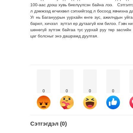
100-аас дээш хувь биелүүлсэн байна лээ. Сэтгэлтэ
л дэмжээд өгчихвөл сэпхийгээд л босоод явчихна да
Уг нь Багануурын уурхайн өнгө зүс, ажилчдын уйг
барил, хичээл зүтгэл ер дутаагүй юм билээ. Гэвч н
шөнөгүй зүтгэж байгаа тус уурхай руу төр засгий
цаг болсныг энэ дашрамд дуулгая.
0
0
0
0
Сэтгэгдэл (0)