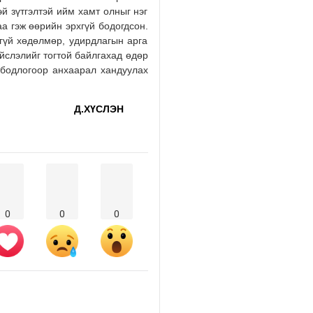
й зүтгэлтэй ийм хамт олныг нэг
а гэж өөрийн эрхгүй бодогдсон.
агүй хөдөлмөр, удирдлагын арга
ийслэлийг тогтой байлгахад өдөр
н бодлогоор анхаарал хандуулах
Д.ХҮСЛЭН
0
0
0