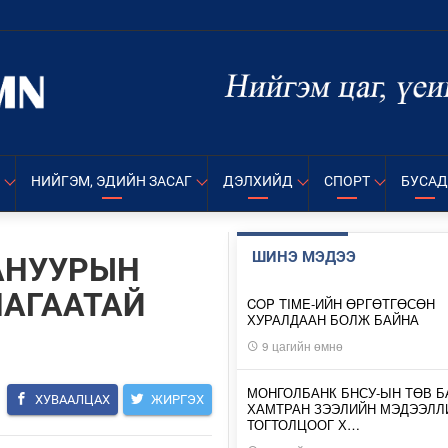
НИЙГЭМ, ЭДИЙН ЗАСАГ
ДЭЛХИЙД
СПОРТ
БУСАД
ШИНЭ МЭДЭЭ
АНУУРЫН
ЛАГААТАЙ
COP TIME-ИЙН ӨРГӨТГӨСӨН
ХУРАЛДААН БОЛЖ БАЙНА
9 цагийн өмнө
МОНГОЛБАНК БНСУ-ЫН ТӨВ Б
ХУВААЛЦАХ
ЖИРГЭХ
ХАМТРАН ЗЭЭЛИЙН МЭДЭЭЛЛ
ТОГТОЛЦООГ Х…