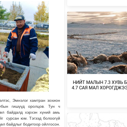
Өчигдөр
МИАТ ТӨХК БОИНГ КОМПАНИТ
ХАМТЫН АЖИЛЛАГААГАА
ӨРГӨЖҮҮЛНЭ
Өчигдөр
МОНГОЛ-АЛТАЙ, ХӨВСГӨЛИЙН
УУЛАРХАГ НУТАГ, УВС НУУРЫ
ХОТГОР, ИДЭР, ТЭС,…
Өчигдөр
МОНГОЛ-АЛТАЙ, ХӨВСГӨЛИЙН
​ НИЙТ МАЛЫН 7.3 ХУВЬ 
УУЛАРХАГ НУТАГ, ДОРНОД-
ДАРЬГАНГЫН ТАЛ НУТГААР…
4.7 САЯ МАЛ ХОРОГДЖЭ
2026/08/06
элтэс, Эмнэлэг хамтран зохион
лубын гишүүд оролцов. Тун ч
УИХ-ЫН ДАРГА С.БЯМБАЦОГТ 
цөл байдалд хэрхэн хүний амь
АЗИЙН ЭРЭГТЭЙЧҮҮДИЙН
ВОЛЕЙБОЛЫН АВАРГА Ш…
ийг сурсан юм. Тэгээд болоогүй
цөл байдлыг бодитоор ойлгосон.
2026/08/05