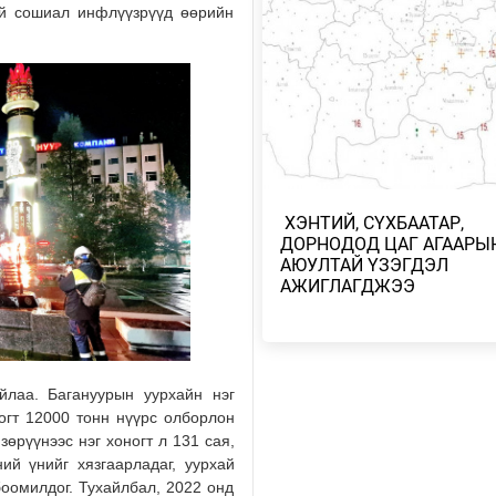
ай сошиал инфлүүзрүүд өөрийн
МОНГОЛ УЛС COP17-Д ТАЛ ХЭ
ТӨЛӨВЛӨГӨӨГӨӨ ТАНИЛЦУУ
2026/08/05
НИЙТИЙН АЛБАН ТУШААЛТНЫ
БУС ХӨРӨНГИЙГ ХУРААХ ХУУ
ТӨСЛИЙГ ЗАС…
2026/08/05
​ ХЭНТИЙ, СҮХБААТАР,
ДОРНОДОД ЦАГ АГААРЫ
ТӨСВИЙН ХЭМНЭЛТ ХИЙХ ЗАС
АЮУЛТАЙ ҮЗЭГДЭЛ
ГАЗРЫН ТОГТООЛ БАТЛАГДЛА
АЖИГЛАГДЖЭЭ
2026/08/05
АВТОБЕНЗИН, ДИЗЕЛИЙН ТҮЛ
ОНЦГОЙ АЛБАН ТАТВАРЫГ ТЭ
йлаа. Багануурын уурхайн нэг
2026/08/05
ногт 12000 тонн нүүрс олборлон
зөрүүнээс нэг хоногт л 131 сая,
НАЙМДУГААР САРЫН 15-НЫ 
ий үнийг хязгаарладаг, уурхай
ЕСДҮГЭЭР САРЫН 12-НЫГ ХҮР
оомилдог. Тухайлбал, 2022 онд
ТЭГШ, СОНДГ…