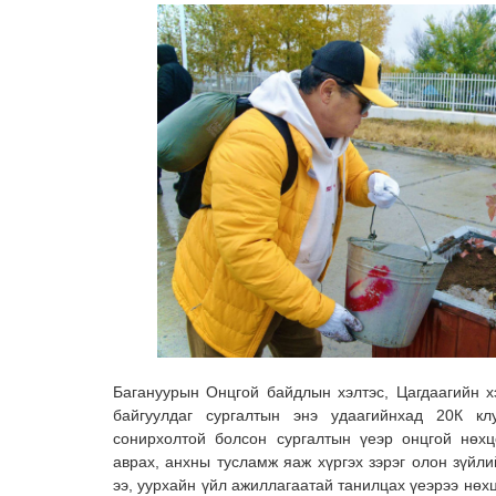
Багануурын Онцгой байдлын хэлтэс, Цагдаагийн х
байгуулдаг сургалтын энэ удаагийнхад 20К к
сонирхолтой болсон сургалтын үеэр онцгой нөх
аврах, анхны тусламж яаж хүргэх зэрэг олон зүйл
ээ, уурхайн үйл ажиллагаатай танилцах үеэрээ нөх