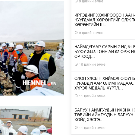
9 цагийн өмнө
ИРГЭДИЙГ ХОХИРООСОН ААН
НУУГДМАЛ ХӨРӨНГИЙГ ОЛЖ Т
ХӨРӨНГИЙН Ш…
9 цагийн өмнө
НАЙМДУГААР САРЫН 7-НД 61 
БУЮУ 3448 ТОНН АИ-92 ОРЖ 
ӨРТӨӨД…
10 цагийн өмнө
ОЛОН УЛСЫН ХИЙМЭЛ ОЮУН
ГУРАВДУГААР ОЛИМПИАДААС
ХҮРЭЛ МЕДАЛЬ ХҮРТЛ…
11 цагийн өмнө
БАРУУН АЙМГУУДЫН ИХЭНХ Н
ТӨВИЙН АЙМГУУДЫН БАРУУН
ХОЙД ХЭСГЭ…
11 цагийн өмнө