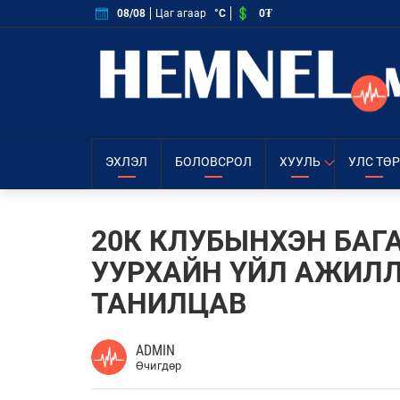
0₮
08/08
Цаг агаар
°C
ЭХЛЭЛ
БОЛОВСРОЛ
ХУУЛЬ
УЛС ТӨР
20К КЛУБЫНХЭН БАГ
УУРХАЙН ҮЙЛ АЖИЛ
ТАНИЛЦАВ
ADMIN
Өчигдөр