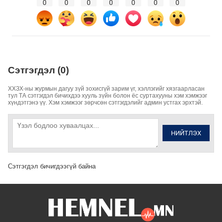
0
0
0
0
0
0
0
Сэтгэгдэл (0)
ХХЗХ-ны журмын дагуу зүй зохисгүй зарим үг, хэллэгийг хязгаарласан
тул ТА сэтгэгдэл бичихдээ хууль зүйн болон ёс суртахууны хэм хэмжээг
хүндэтгэнэ үү. Хэм хэмжээг зөрчсөн сэтгэгдэлийг админ устгах эрхтэй.
НИЙТЛЭХ
Сэтгэгдэл бичигдээгүй байна