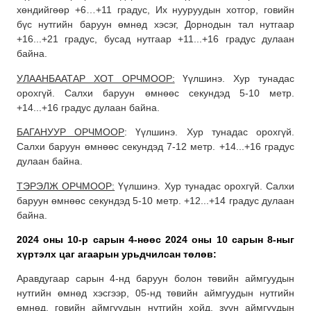
хөндийгөөр +6…+11 градус, Их нууруудын хотгор, говийн
бүс нутгийн баруун өмнөд хэсэг, Дорнодын тал нутгаар
+16...+21 градус, бусад нутгаар +11...+16 градус дулаан
байна.
УЛААНБААТАР ХОТ ОРЧМООР:
Үүлшинэ. Хур тунадас
орохгүй. Салхи баруун өмнөөс секундэд 5-10 метр.
+14...+16 градус дулаан байна.
БАГАНУУР ОРЧМООР
: Үүлшинэ. Хур тунадас орохгүй.
Салхи баруун өмнөөс секундэд 7-12 метр. +14...+16 градус
дулаан байна.
ТЭРЭЛЖ ОРЧМООР:
Үүлшинэ. Хур тунадас орохгүй. Салхи
баруун өмнөөс секундэд 5-10 метр. +12...+14 градус дулаан
байна.
2024 оны 10-р сарын 4-нөөс 2024 оны 10 сарын 8-ныг
хүртэлх
цаг агаарын урьдчилсан төлөв:
Аравдугаар сарын 4-нд баруун болон төвийн аймгуудын
нутгийн өмнөд хэсгээр, 05-нд төвийн аймгуудын нутгийн
өмнөд, говийн аймгуудын нутгийн хойд, зүүн аймгуудын