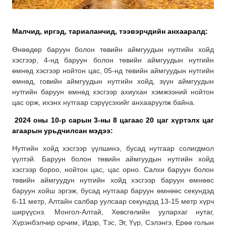
Малчид, иргэд, тариаланчид, тээвэрчдийн анхааралд:
Өнөөдөр баруун болон төвийн аймгуудын нутгийн хойд
хэсгээр, 4-нд баруун болон төвийн аймгуудын нутгийн
өмнөд хэсгээр нойтон цас, 05-нд төвийн аймгуудын нутгийн
өмнөд, говийн аймгуудын нутгийн хойд, зүүн аймгуудын
нутгийн баруун өмнөд хэсгээр ахиухан хэмжээний нойтон
цас орж, ихэнх нутгаар сэрүүсэхийг анхааруулж байна.
2024 оны 10-р сарын 3-ны 8 цагаас 20 цаг хүртэлх
цаг
агаарын урьдчилсан мэдээ:
Нутгийн хойд хэсгээр үүлшинэ, бусад нутгаар солигдмол
үүлтэй. Баруун болон төвийн аймгуудын нутгийн хойд
хэсгээр бороо, нойтон цас, цас орно. Салхи баруун болон
төвийн аймгуудун нутгийн хойд хэсгээр баруун өмнөөс
баруун хойш эргэж, бусад нутгаар баруун өмнөөс секундэд
6-11 метр, Алтайн салбар уулсаар секундэд 13-15 метр хүрч
ширүүснэ. Монгол-Алтай, Хөвсгөлийн уулархаг нутаг,
Хүрэнбэлчир орчим, Идэр, Тэс, Эг, Үүр, Сэлэнгэ, Ерөө голын