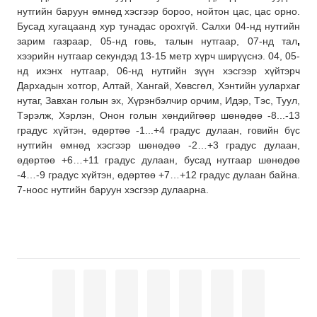
нутгийн баруун өмнөд хэсгээр бороо, нойтон цас, цас орно.
Бусад хугацаанд хур тунадас орохгүй. Салхи 04-нд нутгийн
зарим газраар, 05-нд говь, талын нутгаар, 07-нд тал
,
хээрийн нутгаар секундэд 13-15 метр хүрч ширүүснэ. 04, 05-
нд ихэнх нутгаар, 06-нд нутгийн зүүн хэсгээр хүйтэрч
Дархадын хотгор, Алтай, Хангай, Хөвсгөл, Хэнтийн уулархаг
нутаг, Завхан голын эх, Хүрэнбэлчир орчим, Идэр, Тэс, Туул,
Тэрэлж, Хэрлэн, Онон голын хөндийгөөр шөнөдөө -8...-13
градус хүйтэн, өдөртөө -1...+4 градус дулаан, говийн бүс
нутгийн өмнөд хэсгээр шөнөдөө -2…+3 градус дулаан,
өдөртөө +6…+11 градус дулаан, бусад нутгаар шөнөдөө
-4…-9 градус хүйтэн, өдөртөө +7…+12 градус дулаан байна.
7-ноос нутгийн баруун хэсгээр дулаарна.