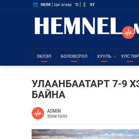
0₮
08/08
Цаг агаар
°C
ЭХЛЭЛ
БОЛОВСРОЛ
ХУУЛЬ
УЛС ТӨР
УЛААНБААТАРТ 7-9 
БАЙНА
ADMIN
2024/10/01