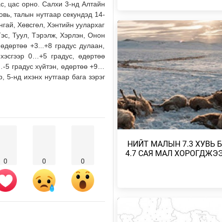
с, цас орно. Салхи 3-нд Алтайн
Өчигдөр
овь, талын нутгаар секундэд 14-
нгай, Хөвсгөл, Хэнтийн уулархаг
МИАТ ТӨХК БОИНГ КОМПАНИТ
Тэс, Туул, Тэрэлж, Хэрлэн, Онон
ХАМТЫН АЖИЛЛАГААГАА
өдөртөө +3...+8 градус дулаан,
ӨРГӨЖҮҮЛНЭ
 хэсгээр 0…+5 градус, өдөртөө
Өчигдөр
-5 градус хүйтэн, өдөртөө +9…
, 5-нд ихэнх нутгаар бага зэрэг
МОНГОЛ-АЛТАЙ, ХӨВСГӨЛИЙН
УУЛАРХАГ НУТАГ, УВС НУУРЫ
ХОТГОР, ИДЭР, ТЭС,…
Өчигдөр
МОНГОЛ-АЛТАЙ, ХӨВСГӨЛИЙН
​ НИЙТ МАЛЫН 7.3 ХУВЬ 
УУЛАРХАГ НУТАГ, ДОРНОД-
ДАРЬГАНГЫН ТАЛ НУТГААР…
4.7 САЯ МАЛ ХОРОГДЖЭ
0
0
0
2026/08/06
УИХ-ЫН ДАРГА С.БЯМБАЦОГТ 
АЗИЙН ЭРЭГТЭЙЧҮҮДИЙН
ВОЛЕЙБОЛЫН АВАРГА Ш…
2026/08/05