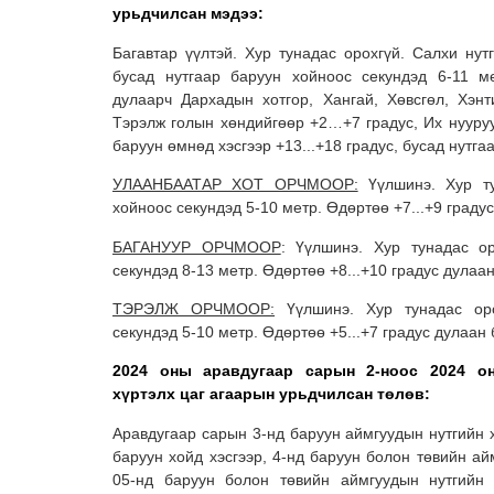
урьдчилсан мэдээ:
Багавтар үүлтэй. Хур тунадас орохгүй. Салхи нут
бусад нутгаар баруун хойноос секундэд 6-11 
дулаарч Дархадын хотгор, Хангай, Хөвсгөл, Хэнти
Тэрэлж голын хөндийгөөр +2…+7 градус, Их нууруу
баруун өмнөд хэсгээр +13...+18 градус, бусад нутга
УЛААНБААТАР ХОТ ОРЧМООР:
Үүлшинэ. Хур ту
хойноос секундэд 5-10 метр. Өдөртөө +7...+9 граду
БАГАНУУР ОРЧМООР
: Үүлшинэ. Хур тунадас о
секундэд 8-13 метр. Өдөртөө +8...+10 градус дулаа
ТЭРЭЛЖ ОРЧМООР:
Үүлшинэ. Хур тунадас оро
секундэд 5-10 метр. Өдөртөө +5...+7 градус дулаан 
2024 оны аравдугаар сарын 2-ноос 2024 о
хүртэлх цаг агаарын урьдчилсан төлөв:
Аравдугаар сарын 3-нд баруун аймгуудын нутгийн 
баруун хойд хэсгээр, 4-нд баруун болон төвийн ай
05-нд баруун болон төвийн аймгуудын нутгийн 