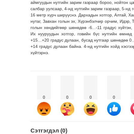
аймгуудын нутгийн зарим газраар бороо, нойтон ца
салбар уулсаар, 4-нд нутгийн зарим газраар, 5-нд г
16 метр хүрч ширүүснэ. Дархадын хотгор, Алтай, Ха
нутаг, Завхан голын эх, Хүрэнбэлчир орчим, Идэр, 
голын хөндийгөөр шөнөдөө -6...-11 градус хүйтэн, 
Их нууруудын хотгор, говийн бүс нутгийн өмнөд
+15…+20 градус дулаан, бусад нутгаар шөнөдөө 0…
+14 градус дулаан байна. 4-нд нутгийн хойд хэсгээр
хүйтэрнэ.
0
0
0
0
Сэтгэгдэл (0)