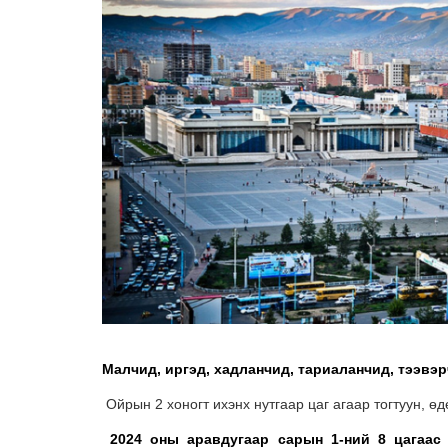
Малчид, иргэд, хадланчид, тариаланчид, тээвэ
Ойрын 2 хоногт ихэнх нутгаар цаг агаар тогтуун, ө
2024 оны аравдугаар сарын 1-ний 8 цагаас 