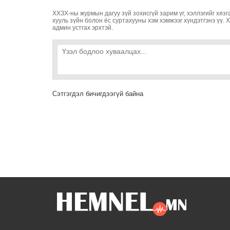
ХХЗХ-ны журмын дагуу зүй зохисгүй зарим үг, хэллэгийг хязг
хууль зүйн болон ёс суртахууны хэм хэмжээг хүндэтгэнэ үү. 
админ устгах эрхтэй.
Сэтгэгдэл бичигдээгүй байна