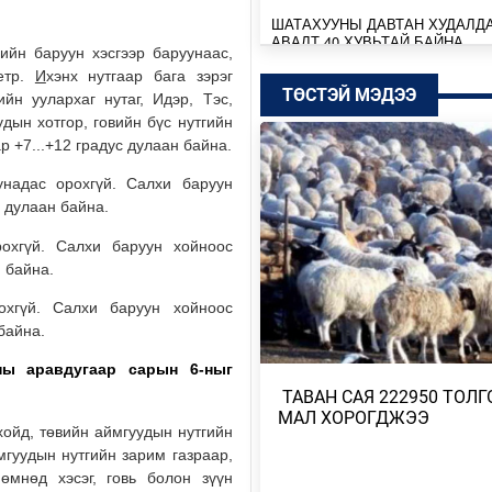
ШАТАХУУНЫ ДАВТАН ХУДАЛД
АВАЛТ 40 ХУВЬТАЙ БАЙНА
гийн баруун хэсгээр баруунаас,
Өчигдөр
метр.
И
хэнх нутгаар бага зэрэг
ТӨСТЭЙ МЭДЭЭ
йн уулархаг нутаг, Идэр, Тэс,
SENZU+S1MPLE НИЙЛЭЭД 396
дын хотгор, говийн бүс нутгийн
ДОЛЛАРЫН ҮНЭ ХҮРЭВ
ар +7...+12 градус дулаан байна.
Өчигдөр
надас орохгүй. Салхи баруун
с дулаан байна.
БАТБААТАРЫН ХУЛАН ЖЮҮ Ж
ДЭЛХИЙН АВАРГА БОЛЖ, ТҮҮХ
рохгүй. Салхи баруун хойноос
БҮТЭЭЛЭЭ
н байна.
Өчигдөр
хгүй. Салхи баруун хойноос
байна.
ТӨСВИЙН БАЙНГЫН ХОРОО 67
АСУУДАЛ ХЭЛЭЛЦЭЖ, НИЙСЛ
ТӨСВИЙН ТАЛААРХ …
ны аравдугаар сарын 6-ныг
​ ТАВАН САЯ 222950 ТОЛГ
Өчигдөр
МАЛ ХОРОГДЖЭЭ
хойд, төвийн аймгуудын нутгийн
МОНГОЛБАНК КОЙН ИНВЕСТ
мгуудын нутгийн зарим газраар,
КОМПАНИТАЙ ДУРСГАЛЫН З
өмнөд хэсэг, говь болон зүүн
ШИНЭ ТӨСЛҮҮД ХЭРЭГЖ…