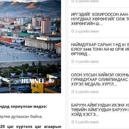
3 цагийн өмнө
ИРГЭДИЙГ ХОХИРООСОН ААН
НУУГДМАЛ ХӨРӨНГИЙГ ОЛЖ Т
ХӨРӨНГИЙН Ш…
3 цагийн өмнө
НАЙМДУГААР САРЫН 7-НД 61 
БУЮУ 3448 ТОНН АИ-92 ОРЖ 
ӨРТӨӨД…
4 цагийн өмнө
ОЛОН УЛСЫН ХИЙМЭЛ ОЮУН
ГУРАВДУГААР ОЛИМПИАДААС
ХҮРЭЛ МЕДАЛЬ ХҮРТЛ…
5 цагийн өмнө
БАРУУН АЙМГУУДЫН ИХЭНХ Н
рчдэд зориулсан мэдээ:
ТӨВИЙН АЙМГУУДЫН БАРУУН
ХОЙД ХЭСГЭ…
дөртөө дулаахан байна.
5 цагийн өмнө
20 цаг хүртэлх цаг агаарын