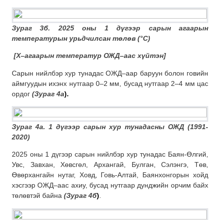
Зураг 3б. 2025 оны 1 дүгээр сарын агаарын
температурын урьдчилсан төлөв (
°C
)
[
Х–агаарын температур ОЖД–аас хүйтэн
]
Сарын нийлбэр хур тунадас ОЖД–аар баруун болон говийн
аймгуудын ихэнх нутгаар 0–2 мм, бусад нутгаар 2–4 мм цас
ордог
(Зураг 4а
).
Зураг 4а. 1 дүгээр сарын хур тунадасны
ОЖД (1991-
2020)
2025 оны 1 дүгээр сарын нийлбэр хур тунадас Баян-Өлгий,
Увс, Завхан, Хөвсгөл, Архангай, Булган, Сэлэнгэ, Төв,
Өвөрхангайн нутаг, Ховд, Говь-Алтай, Баянхонгорын хойд
хэсгээр ОЖД–аас ахиу, бусад нутгаар дунджийн орчим байх
төлөвтэй байна
(Зураг 4б
)
.