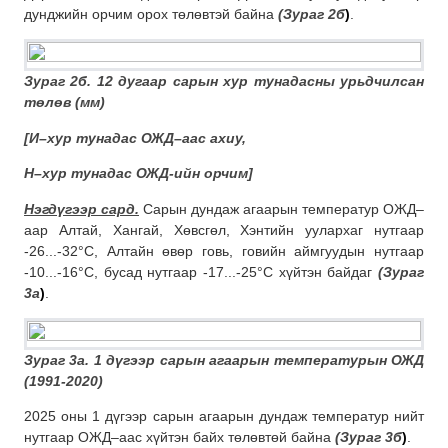
дунджийн орчим орох төлөвтэй байна
(Зураг 2б
)
.
Зураг 2б. 12 дугаар сарын хур тунадасны урьдчилсан
төлөв (мм)
[
И–хур тунадас ОЖД–аас ахиу,
Н–хур тунадас ОЖД-ийн орчим]
Нэгдүгээр сард.
Сарын дундаж агаарын температур ОЖД–
аар Алтай, Хангай, Хөвсгөл, Хэнтийн уулархаг нутгаар
-26...-32°С, Алтайн өвөр говь, говийн аймгуудын нутгаар
-10...-16°С, бусад нутгаар -17...-25°С хүйтэн байдаг
(Зураг
3а
)
.
Зураг 3а. 1 дүгээр сарын агаарын
температурын ОЖД
(1991-2020)
2025 оны 1 дүгээр сарын агаарын дундаж температур нийт
нутгаар ОЖД–аас хүйтэн байх төлөвтөй байна
(Зураг 3б
)
.