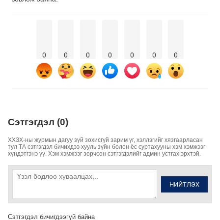
0
0
0
0
0
0
0
Сэтгэгдэл (0)
ХХЗХ-ны журмын дагуу зүй зохисгүй зарим үг, хэллэгийг хязгаарласан
тул ТА сэтгэгдэл бичихдээ хууль зүйн болон ёс суртахууны хэм хэмжээг
хүндэтгэнэ үү. Хэм хэмжээг зөрчсөн сэтгэгдэлийг админ устгах эрхтэй.
НИЙТЛЭХ
Сэтгэгдэл бичигдээгүй байна