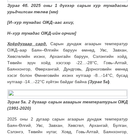
Зураг 4б. 2025 оны 1 дүгээр сарын хур тунадасны
урьдчилсан төлөв (мм)
[
И–хур тунадас ОЖД–аас ахиу,
Н–хур тунадас ОЖД-ийн орчим]
Хоёрдугаар сард.
Сарын дундаж агаарын температур
ОЖД–аар Баян–Өлгийн баруун өмнөд, Увс, Завхан,
Хөвсгөлийн ихэнх, Архангайн баруун, Сэлэнгийн хойд,
Төвийн зүүн хойд хэсгээр -22...-28°C, Говь–Алтай,
Баянхонгор, Өвөрхангай, Дундговь, Дорноговийн өмнөд
хэсэг болон Өмнөговийн ихэнх нутгаар -8...-14°C, бусад
нутгаар -14...-22°C хүйтэн байдаг байна
(Зураг 5а
)
.
Зураг 5а. 2 дугаар сарын агаарын температурын ОЖД
(1991-2020)
2025 оны 2 дугаар сарын агаарын дундаж температур
Баян-Өлгий, Увс, Завхан, Хөвсгөл, Архангай, Булган,
Сэлэнгэ, Төвийн нутаг, Ховд, Говь-Алтай, Баянхонгор,