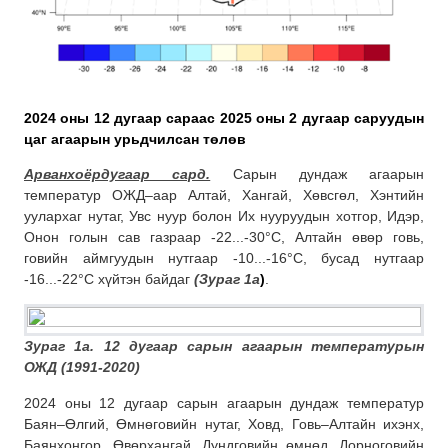
2024 оны 12 дугаар сараас 2025 оны 2 дугаар саруудын
цаг агаарын урьдчилсан төлөв
Арванхоёрдугаар сард.
Сарын дундаж агаарын
температур ОЖД–аар Алтай, Хангай, Хөвсгөл, Хэнтийн
уулархаг нутаг, Увс нуур болон Их нууруудын хотгор, Идэр,
Онон голын сав газраар -22...-30°C, Алтайн өвөр говь,
говийн аймгуудын нутгаар -10...-16°C, бусад нутгаар
-16...-22°C хүйтэн байдаг
(Зураг 1а
)
.
Зураг 1а. 12 дугаар сарын агаарын температурын
ОЖД (1991-2020)
2024 оны 12 дугаар сарын агаарын дундаж температур
Баян–Өлгий, Өмнөговийн нутаг, Ховд, Говь–Алтайн ихэнх,
Баянхонгор, Өвөрхангай, Дундговийн өмнөд, Дорноговийн