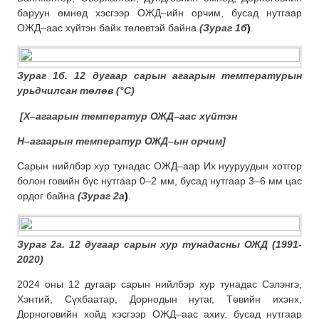
баруун өмнөд хэсгээр ОЖД–ийн орчим, бусад нутгаар
ОЖД–аас хүйтэн байх төлөвтэй байна
(Зураг 1б
)
.
Зураг 1б. 12 дугаар сарын агаарын температурын
урьдчилсан төлөв (
°C
)
[
Х–агаарын температур ОЖД–аас хүйтэн
Н–агаарын температур ОЖД–ын орчим]
Сарын нийлбэр хур тунадас ОЖД–аар Их нууруудын хотгор
болон говийн бүс нутгаар 0–2 мм, бусад нутгаар 3–6 мм цас
ордог байна
(Зураг 2а
)
.
Зураг 2а. 12 дугаар сарын хур тунадасны
ОЖД (1991-
2020)
2024 оны 12 дугаар сарын нийлбэр хур тунадас Сэлэнгэ,
Хэнтий, Сүхбаатар, Дорнодын нутаг, Төвийн ихэнх,
Дорноговийн хойд хэсгээр ОЖД–аас ахиу, бусад нутгаар