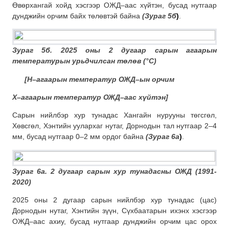
Өвөрхангай хойд хэсгээр ОЖД–аас хүйтэн, бусад нутгаар
дунджийн орчим байх төлөвтэй байна
(Зураг 5б
)
.
Зураг 5б. 2025 оны 2 дугаар сарын агаарын
температурын урьдчилсан төлөв (
°C
)
[Н–агаарын температур ОЖД–ын орчим
Х–агаарын температур ОЖД–аас хүйтэн
]
Сарын нийлбэр хур тунадас Хангайн нурууны төгсгөл,
Хөвсгөл, Хэнтийн уулархаг нутаг, Дорнодын тал нутгаар 2–4
мм, бусад нутгаар 0–2 мм ордог байна
(Зураг 6а
)
.
Зураг 6а. 2 дугаар сарын хур тунадасны ОЖД (1991-
2020)
2025 оны 2 дугаар сарын нийлбэр хур тунадас (цас)
Дорнодын нутаг, Хэнтийн зүүн, Сүхбаатарын ихэнх хэсгээр
ОЖД–аас ахиу, бусад нутгаар дунджийн орчим цас орох