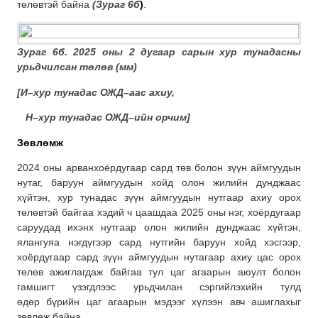
төлөвтэй байна
(Зураг 6б
)
.
Зураг 6б
. 2025 оны 2 дугаар сарын
хур тунадасны
урьдчилсан төлөв (мм)
[
И–хур тунадас ОЖД–аас ахиу
,
Н–хур тунадас ОЖД–ийн орчим]
Зөвлөмж
2024 оны арванхоёрдугаар сард төв болон зүүн аймгуудын
нутаг, баруун аймгуудын хойд олон жилийн дунджаас
хүйтэн, хур тунадас зүүн аймгуудын нутгаар ахиу орох
төлөвтэй байгаа хэдий ч цаашдаа 2025 оны нэг, хоёрдугаар
саруудад ихэнх нутгаар олон жилийн дунджаас хүйтэн,
ялангуяа нэгдүгээр сард нутгийн баруун хойд хэсгээр,
хоёрдугаар сард зүүн аймгуудын нутагаар ахиу цас орох
төлөв ажиглагдаж байгаа тул цаг агаарын аюулт болон
гамшигт үзэгдлээс урьдчилан сэргийлэхийн тулд
өдөр бүрийн цаг агаарын мэдээг хүлээн авч ашиглахыг
зөвлөж байна.