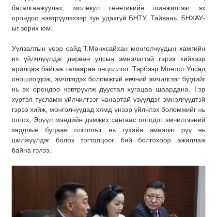
баталгаажуулах, молекул генетикийн шинжилгээг эх
орондоо нэвтрүүлэхээр тун удахгүй БНТУ, Тайвань, БНХАУ-
ыг зорих юм.
Уулзалтын үеэр сайд Т.Мөнхсайхан монголчуудын хамгийн
их үйлчлүүлдэг дөрвөн улсын эмнэлэгтэй гэрээ хийхээр
ярилцаж байгаа талаараа онцоллоо. Тэрбээр Монгол Улсад
оношлогдож, эмчлэгдэх боломжгүй өвчний эмчилгээг бүгдийг
нь эх орондоо нэвтрүүлж дуустал хугацаа шаардана. Тэр
хүртэл тусламж үйлчилгээг чанартай үзүүлдэг эмнэлгүүдтэй
гэрээ хийж, монголчуудад хямд үнээр үйлчлэх боломжийг нь
олгох, Эрүүл мэндийн дэмжих сангаас олгодог эмчилгээний
зардлын буцаан олголтыг нь тухайн эмнэлэг рүү нь
шилжүүлдэг болох тогтолцоог бий болгохоор ажиллаж
байна гэлээ.