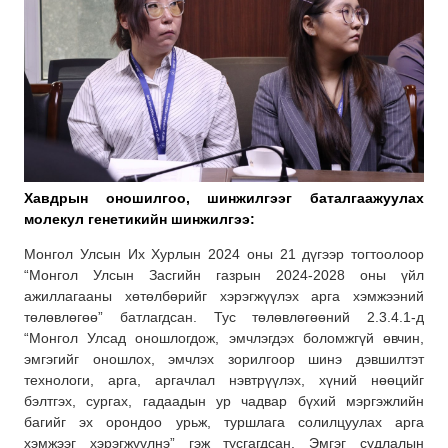
Хавдрын оношилгоо, шинжилгээг баталгаажуулах
молекул генетикийн шинжилгээ:
Монгол Улсын Их Хурлын 2024 оны 21 дүгээр тогтоолоор
“Монгол Улсын Засгийн газрын 2024-2028 оны үйл
ажиллагааны хөтөлбөрийг хэрэгжүүлэх арга хэмжээний
төлөвлөгөө” батлагдсан. Тус төлөвлөгөөний 2.3.4.1-д
“Монгол Улсад оношлогдож, эмчлэгдэх боломжгүй өвчин,
эмгэгийг оношлох, эмчлэх зорилгоор шинэ дэвшилтэт
технологи, арга, аргачлал нэвтрүүлэх, хүний нөөцийг
бэлтгэх, сургах, гадаадын ур чадвар бүхий мэргэжлийн
багийг эх орондоо урьж, туршлага солилцуулах арга
хэмжээг хэрэгжүүлнэ” гэж тусгагдсан. Эмгэг судлалын