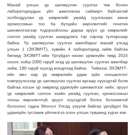
Манай улсын үр шилжүүлэн суулгах төв болон
лабораториудын үйл ажиллагаа сайжирч байгаатай
холбогдуулан үр хөврөлийг умайд суулгахаас өмнө
хромосомын тоо ба бүтцийн өөрчлөлтийг генетик
шинжилгээгээр тодорхойлсны дараа эрүүл үр хөврөлийг
сонгон умайд суулгах шаардлага тэр хэрээр тулгарсаар
байна. Үр шилжүүлэн суулгах ажилбарыг манай улсад
улсын 1 (ЭХЭМҮТ), хувийн 4 лабораторид хийж байгаа
бөгөөд ЭХЭМҮТ-ийн Үргүйдэл нөхөн үржихүйн төвд 2015
оноос хойш 1000 гаруй эхэд үр шилжүүлэн суулгах ажилбар
хийж, 190 гаруй хүүхэд мэндлээд байна. Тиймээс ЭХЭМҮТ-
ийн эмч нар үр хөврөлийн удам зүйн оношилгоог
нэвтрүүлснээр үр шилжүүлэн суулгах аргаар хүүхэдтэй болж
байгаа хосын үр хөврөлд удамзүйн шинжилгээг хийх, эрүүл
үр хөврөлийг сонгон эхийн умайд суулган, хромосомын
тооны өөрчлөлтгүй эрүүл хүүхэдтэй болох боломжтой
болохоос гадна Монгол Улсад үзүүлж байгаа үргүйдэл ба
удамзүйн тусламж үйлчилгээ олон улсын түвшинд хүрэх юм.