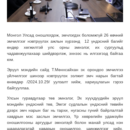
Монгол Улсад оношлогдож, эмчлэгдэх боломжгүй 26 өвчний
эмчилгээг нэвтрүүлэх ажлын хүрээнд 12 үндэсний багийг
өндөр хөгжилтэй улс орны эмнэлэг, их сургуульд
чадавхжуулахаар шийдвэрлэж, эхнээс нь илгээгээд байгаа
юм.
Эрүүл мэндийн сайд Т.Мөнхсайхан эх орондоо эмчилгээ
үйлчилгээг шинээр нэвтрүүлэх ээлжит эмч нарын багтай
өнөөдөр /2024.10.29/ уулзалт хийж, хариуцлагын гэрээ
байгууллаа.
Улсын гуравдугаар төв эмнэлэг, Эх хүүхдүүдийн эрүүл
мэндийн үндэсний төв, Эмгэг судлалын үндэсний төвийн
дээрх эмч нарын баг нь тархи, нугасны гүний байрлалтай
хавдрын мэс заслын эмчилгээ, Үр хөврөлийн удамзүйн
оношилгооны аргуудыг эмнэлзүй болон манай улсад нэн
шаардлагатай хавдрын оношилгоо, шинжилгээг хийх,