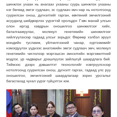
шинжлэх ухаан нь анагаах ухааны суурь шинжлэх ухааны
нэг бөгөөд эмгэг судлаач, эс судлаач эмч нар нь нотолгоонд
суурилсан онош, дүгнэлтийг гарган, өвчтөний эмчилгээний
асуудалд шийдвэрлэх үүрэгтэй оролцдог. Гэвч манай улсын
олон иргэд хавдрын оношилгоо шинжилгээг хийх,
баталгаажуулах, молекул генетикийн шинжилгээг
хийлгүүлэхээр гадаад улсыг зорьдог. Өөрөөр хэлбэл эрүүл
мэндийн тусламж, үйлчилгээний чанар, хүртээмжийг
нэмэгдүүлэх үүднээс анатомийн эмгэг судлаач эмч, молекул
генетикийн чиглэлээр мэргэшсэн эмнэлгийн мэргэжилтний
мэдлэг, ур чадварыг дээшлүүлэх зайлшгүй шаардлага бий.
Тиймээс дээрх дэвшилтэт технологийг нэвтрүүлснээр
нотолгоонд суурилсан онош, дүгнэлт гаргах, гадаад улс руу
оношилгоо, эмчилгээний шаардлагаар зорих урсгалыг
багасгахад чухал үүрэг гүйцэтгэх юм.