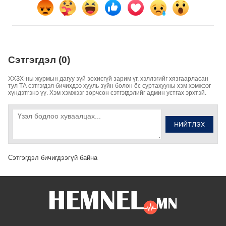
Сэтгэгдэл (0)
ХХЗХ-ны журмын дагуу зүй зохисгүй зарим үг, хэллэгийг хязгаарласан
тул ТА сэтгэгдэл бичихдээ хууль зүйн болон ёс суртахууны хэм хэмжээг
хүндэтгэнэ үү. Хэм хэмжээг зөрчсөн сэтгэгдэлийг админ устгах эрхтэй.
НИЙТЛЭХ
Сэтгэгдэл бичигдээгүй байна