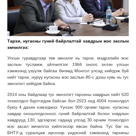
Тархи, нугасны гүний байрлалтай хавдрын мэс заслын
эмчилгээ:
Улсын гуравдугаар төв эмнэлэг нь тархи, мэдрэлийн мэс
заслын тусламж, үйлчилгээг 1966 оноос эхлэн улсын
хэмжээнд үзүүлж байгаа бөгөөд Монгол улсад хийгдэж буй
нийт тархи, нуруу нугасны мэс заслын 80-с дээш хувь нь тус
эмнэлэгт хийгдэж байна.
2014 оны байдлаар тус эмнэлэгт тархины хавдрын нийт 520
тохиолдол бүртгэгдэж байсан бол 2023 онд 4004 тохиолдол
буюу 4 дахин нэмэгджээ. Үүнээс 900 орчим тархи, нугасны
хавдар оношлогдсоноос гүний байрлалтай болон ховдлын
хавдрууд 130, эдгээрээс гадаад улсад 30 орчим тохиолдол
мэс засал эмчилгээ хийлгэхээр явсан байна. Тус баг нь
БНТУ-д суралцаж ирснээр үндэсний хэмжээнд тархины