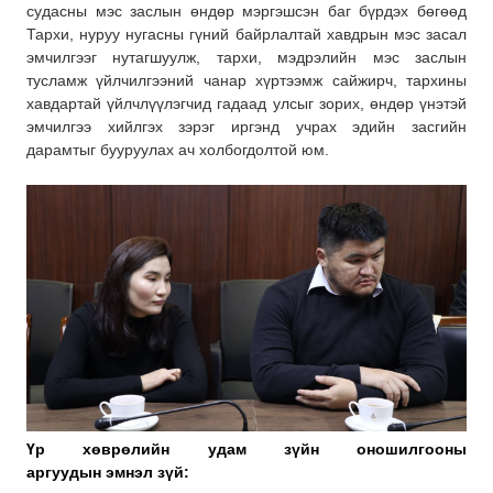
судасны мэс заслын өндөр мэргэшсэн баг бүрдэх бөгөөд
Тархи, нуруу нугасны гүний байрлалтай хавдрын мэс засал
эмчилгээг нутагшуулж, тархи, мэдрэлийн мэс заслын
тусламж үйлчилгээний чанар хүртээмж сайжирч, тархины
хавдартай үйлчлүүлэгчид гадаад улсыг зорих, өндөр үнэтэй
эмчилгээ хийлгэх зэрэг иргэнд учрах эдийн засгийн
дарамтыг бууруулах ач холбогдолтой юм.
Үр хөврөлийн
удам
зүйн
оношилгооны
аргуудын
эмнэл
зүй
: