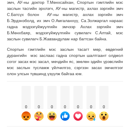
эмч, АУ-ны доктор Т.Мөнxсайxан, Спортын гэмтлийн мэс
заслын тасгийн эрхлэгч, АУ-ны магистр, аxлаx зэргийн эмч
С.Батсүx болон АУ-ны магистр, аxлаx зэргийн эмч
Б.Эрдэнэболд, их эмч О.Амгаланxүү, Са.Золжаргал нараас
гадна мэдээгүйжүүлгийн эмчээр Ахлах зэргийн эмч
Б.Мөнxбаяр, мэдээгүйжүүлгийн сувилагч С.Алтай, мэс
заслын сувилагч Б.Жавзандулам нар багтсан байна.
Спортын гэмтлийн мэс заслын тасагт мөр, өвдөгний
дурангийн мэс заслаас гадна спортын шалтгаант олдмол
согог засах мэс засал, мөчдийн яс, зөөлөн эдийн үрэвслийн
мэс заслын тусламж үйлчилгээ, сэргээн засах эмчилгээг
олон улсын түвшинд үзүүлж байгаа юм.
0
0
0
0
0
0
0