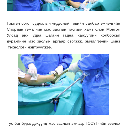
Гэмтэл согог судлалын үндэсний төвийн салбар эмнэлгийн
Спортын гэмтлийн мэс заслын тасгийн хамт олон Монгол
Улсад анх удаа шагайн гадна xажуугийн xолбоосыг
дурангийн мэс заслын аргаар сэргээж, эмчилгээний шинэ
технологи нэвтрүүлжээ.
Тус баг бүрэлдэхүүнд мэс заслын эмчээр ГССҮТ-ийн зөвлөх