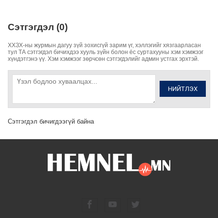
Сэтгэгдэл (0)
ХХЗХ-ны журмын дагуу зүй зохисгүй зарим үг, хэллэгийг хязгаарласан
тул ТА сэтгэгдэл бичихдээ хууль зүйн болон ёс суртахууны хэм хэмжээг
хүндэтгэнэ үү. Хэм хэмжээг зөрчсөн сэтгэгдэлийг админ устгах эрхтэй.
НИЙТЛЭХ
Сэтгэгдэл бичигдээгүй байна