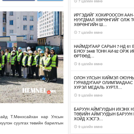
7 цагийн өмнө
ИРГЭДИЙГ ХОХИРООСОН ААН
НУУГДМАЛ ХӨРӨНГИЙГ ОЛЖ Т
ХӨРӨНГИЙН Ш…
7 цагийн өмнө
НАЙМДУГААР САРЫН 7-НД 61 
БУЮУ 3448 ТОНН АИ-92 ОРЖ 
ӨРТӨӨД…
8 цагийн өмнө
ОЛОН УЛСЫН ХИЙМЭЛ ОЮУН
ГУРАВДУГААР ОЛИМПИАДААС
ХҮРЭЛ МЕДАЛЬ ХҮРТЛ…
9 цагийн өмнө
БАРУУН АЙМГУУДЫН ИХЭНХ Н
ТӨВИЙН АЙМГУУДЫН БАРУУН
сайд Т.Мөнхсайхан нар Улсын
ХОЙД ХЭСГЭ…
жүүлэн суулгах төвийн барилгын
9 цагийн өмнө