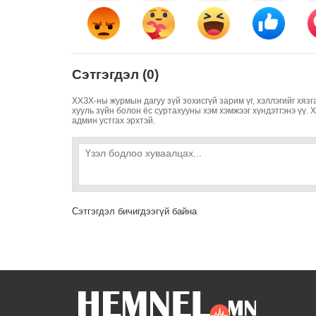
Сэтгэгдэл (0)
ХХЗХ-ны журмын дагуу зүй зохисгүй зарим үг, хэллэгийг хязг
хууль зүйн болон ёс суртахууны хэм хэмжээг хүндэтгэнэ үү. 
админ устгах эрхтэй.
Сэтгэгдэл бичигдээгүй байна