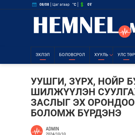
0₮
08/08
Цаг агаар
°C
ЭХЛЭЛ
БОЛОВСРОЛ
ХУУЛЬ
УЛС ТӨР
УУШГИ, ЗҮРХ, НОЙР 
ШИЛЖҮҮЛЭН СУУЛГА
ЗАСЛЫГ ЭХ ОРОНДОО
БОЛОМЖ БҮРДЭНЭ
ADMIN
2024/10/10