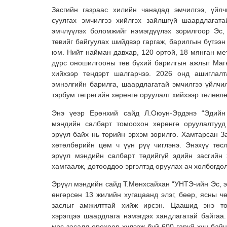
Засгийн газраас хилийн чанадад эмчилгээ, үйлч
суулгах эмчилгээ хийлгэх зайлшгүй шаардлагата
эмчлүүлэх боломжийг нэмэгдүүлэх зорилгоор Эс,
төвийг байгуулах шийдвэр гаргаж, барилгын бүтээн
юм. Нийт найман давхар, 120 ортой, 18 мянган ме
дүрс оношилгооны төв бүхий барилгын ажлыг Маг
хийхээр тендэрт шалгарчээ. 2026 онд ашиглалт
эмнэлгийн барилга, шаардлагатай эмчилгээ үйлчи
тэрбум төгрөгийн хөрөнгө оруулалт хийхээр төлөвлө
Энэ үеэр Ерөнхий сайд Л.Оюун-Эрдэнэ “Эдийн 
мэндийн салбарт томоохон хөрөнгө оруулалтууд
эрүүл байх нь төрийн эрхэм зорилго. Хамтарсан З
хөтөлбөрийн цөм ч үүн рүү чиглэнэ. Энэхүү төс
эрүүл мэндийн салбарт төдийгүй эдийн засгийн
хамгаалж, дотооддоо эргэлтэд оруулах ач холбогдо
Эрүүл мэндийн сайд Т.Мөнхсайхан “УНТЭ-ийн Эс, э
өнгөрсөн 13 жилийн хугацаанд элэг, бөөр, ясны ч
заслыг амжилттай хийж ирсэн. Цаашид энэ тө
хэрэгцээ шаардлага нэмэгдэх хандлагатай байгаа.
мэс засалд орохоор хүлээж буй 600 гаруй хүн бай