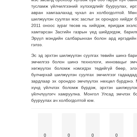
тусламж үйлчилгээний хүлээгдлийг бууруулах, ир
авран хамгаалахад чухал ач холбогдолтой. Мөн
шилжүүлэн суулгах мэс заслыг эх орондоо хийдэг 
2011 оноос зураг төсөв нь хийгдэж, яригдаж эхэл
хамтарсан Засгийн газрын үед шийдэгдэж, барил
Эрүүл мэндийн салбарынхан болон ард иргэдийн
гэлээ.
Эс эд эрхтэн шилжүүлэн суулгах төвийн шинэ бар
эмчилгээ болон шинэ технологи, инновацыг эмчи
хөгжүүлэх боломж нэмэгдэх төдийгүй бөөр, элэг
булчирхай шилжүүлэн суулгах эмчилгээг гадаадад
зардлаар эх орондоо эмчлүүлэх нөхцөл бүрдэнэ.
хүнд үйлчлэх боломж бүрдэж, эрхтэн шилжүүлэн
үйлчлүүлэгч хамруулна. Монгол Улсад эмчлэх б
бууруулах ач холбогдолтой юм.
0
0
0
0