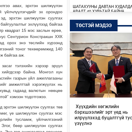
илгээ авах, эрхтэн шилжүүлэн
ШАТАХУУНЫ ДАВТАН ХУДАЛД
АВАЛТ 40 ХУВЬТАЙ БАЙНА
й үйлчлүүлэгчдийг эх орондоо
 эд, эрхтэн шилжүүлэн суулгах
Өчигдөр
 байгуулалтыг эхлүүлээд байгаа
ТӨСТЭЙ МЭДЭЭ
тр квадрат 15 мэс заслын өрөө,
SENZU+S1MPLE НИЙЛЭЭД 396
нус Сентурион Констракшн ХХК
ДОЛЛАРЫН ҮНЭ ХҮРЭВ
ад орох энэ төслийн хүрээнд
Өчигдөр
лгээний тоног төхөөрөмжид 140
ж байгаа аж.
БАТБААТАРЫН ХУЛАН ЖЮҮ Ж
ДЭЛХИЙН АВАРГА БОЛЖ, ТҮҮХ
засаг тэлэхийн хэрээр эрүүл
БҮТЭЭЛЭЭ
 хийгдсээр байна. Монгол хүн
Өчигдөр
асгийн газрын үйл ажиллагааны
лийг амжилттай хэрэгжүүлэх нь
ТӨСВИЙН БАЙНГЫН ХОРОО 67
 хувьд гадаад валютын нөөцөө
АСУУДАЛ ХЭЛЭЛЦЭЖ, НИЙСЛ
лтой” хэмээн тодотгожээ.
ТӨСВИЙН ТАЛААРХ …
​ Хүүхдийн хөгжлийн
д эрхтэн шилжүүлэн суулгах төв
Өчигдөр
бэрхшээлийг эрт үед нь
өмөг, үе шилжүүлэн суулгах мэс
илрүүлэхэд буцалтгүй ту
рлийн тусламж, үйлчилгээний
МОНГОЛБАНК КОЙН ИНВЕСТ
үзүүлнэ
КОМПАНИТАЙ ДУРСГАЛЫН З
 Элэг, бөөр шилжүүлэн суулгах
ШИНЭ ТӨСЛҮҮД ХЭРЭГЖ…
на. Энэ төв ашиглалтад орсноор