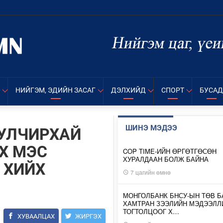
НИЙГЭМ, ЭДИЙН ЗАСАГ
ДЭЛХИЙД
СПОРТ
БУСАД
ШИНЭ МЭДЭЭ
БУЛЧИРХАЙ
Х МЭС
COP TIME-ИЙН ӨРГӨТГӨСӨН
ХУРАЛДААН БОЛЖ БАЙНА
 ХИЙХ
7 цагийн өмнө
МОНГОЛБАНК БНСУ-ЫН ТӨВ Б
ХАМТРАН ЗЭЭЛИЙН МЭДЭЭЛЛ
ТОГТОЛЦООГ Х…
ХУВААЛЦАХ
ЖИРГЭХ