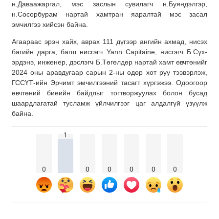
н.Даваажаргал, мэс заслын сувилагч н.Буяндэлгэр,
н.Сосорбурам нартай хамтран яаралтай мэс засал
эмчилгээ хийсэн байна.
Агаараас эрэн хайх, аврах 111 дүгээр ангийн ахмад, нисэх
багийн дарга, багш нисгэгч Yann Capitaine, нисгэгч Б.Сүх-
эрдэнэ, инженер, дэслэгч Б.Төгөлдөр нартай хамт өвчтөнийг
2024 оны аравдугаар сарын 2-ны өдөр хот руу тээвэрлэж,
ГССҮТ-ийн Эрчимт эмчилгээний тасагт хүргэжээ. Одоогоор
өвчтөний биеийн байдлыг тогтворжуулах болон бусад
шаардлагатай тусламж үйлчилгээг цаг алдалгүй үзүүлж
байна.
1
0
0
0
0
0
0