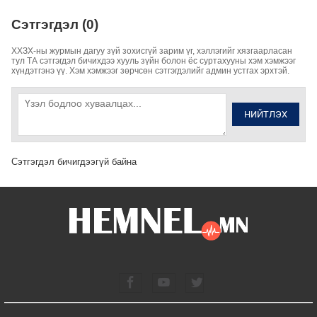
Сэтгэгдэл (0)
ХХЗХ-ны журмын дагуу зүй зохисгүй зарим үг, хэллэгийг хязгаарласан
тул ТА сэтгэгдэл бичихдээ хууль зүйн болон ёс суртахууны хэм хэмжээг
хүндэтгэнэ үү. Хэм хэмжээг зөрчсөн сэтгэгдэлийг админ устгах эрхтэй.
НИЙТЛЭХ
Сэтгэгдэл бичигдээгүй байна