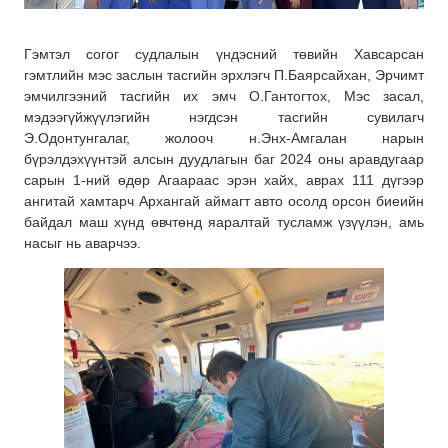
Гэмтэл согог судлалын үндэсний төвийн Хавсарсан
гэмтлийн мэс заслын тасгийн эрхлэгч П.Баярсайхан, Эрчимт
эмчилгээний тасгийн их эмч О.Гантогтох, Мэс засал,
мэдээгүйжүүлэгийн нэгдсэн тасгийн сувилагч
Э.Одонтунгалаг, жолооч н.Энх-Амгалан нарын
бүрэлдэхүүнтэй алсын дуудлагын баг 2024 оны аравдугаар
сарын 1-ний өдөр Агаараас эрэн хайх, аврах 111 дүгээр
ангитай хамтарч Архангай аймагт авто осолд орсон биеийн
байдал маш хүнд өвчтөнд яаралтай тусламж үзүүлэн, амь
насыг нь аварчээ.